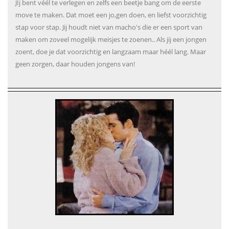
JIj bent véél te verlegen en zelfs een beetje bang om de eerste
move te maken. Dat moet een jo,gen doen, en liefst voorzichtig
stap voor stap. Jij houdt niet van macho's die er een sport van
maken om zoveel mogelijk meisjes te zoenen.. Als jij een jongen
zoent, doe je dat voorzichtig en langzaam maar héél lang. Maar
geen zorgen, daar houden jongens van!