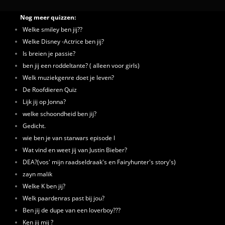
Nog meer quizzen:
Welke smiley ben jij??
Welke Disney -Actrice ben jij?
Is breien je passie?
ben jij een roddeltante? ( alleen voor girls)
Welk muziekgenre doet je leven?
De Roofdieren Quiz
Lijk jij op Jonna?
welke schoondheid ben jij?
Gedicht.
wie ben je van starwars episode l
Wat vind en weet jij van Justin Bieber?
DEA?(vos' mijn raadseldraak's en Fairyhunter's story's)
zayn malik
Welke K ben jij?
Welk paardenras past bij jou?
Ben jij de dupe van een loverboy???
Ken jij mij ?