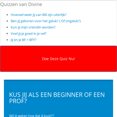
Quizzen van Divine
Hoeveel weet jij van Bill zijn uiterlijk?
Ben jij geboren voor het geluk? ( Of ongeluk?)
Kun jij mijn vriendin worden?
Voel jij je goed in je vel?
Jij en je BF = BFF?
KUS JIJ ALS EEN BEGINNER OF EEN
PROF?
Wil jij weten hoe dat jij kust??