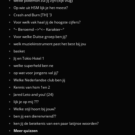
welke pokemon zul jij zijn?(kijk vlug)
Op wie uit HSM lijk je het meest?
Crash and Burn [TH] '3
Voor welk vak haal jij de hoogste cijfers?
°~ Beroemd -->°<-- Karakter~°
Voor welke Duitse groep ben jij?
welk muziekinstrument past het best bij jou
basket
Jij en Tokio Hotel 1
welke superheld ben ne
op wat voor jongens val jij?
Welke Nederlandse club ben jij
Kennis van hsm 1en 2
Jared Leto and you! {24}
lijk je op mij ???
Welke stijl hoort bij jouw?
ben jij een dierenvriend??
ken jij de betekenis van een paar latijnse woorden?
Meer quizzen