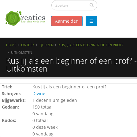
Aanmelden
HOME
ONTDEK
QUIZZEN
KUS JIJ ALS EEN BEGINNER OF EEN PROF?
UITKOMSTEN
Kus jij als een beginner of een prof? -
Uitkomsten
Titel:
Kus jij als een beginner of een prof?
Schrijver:
Divine
Bijgewerkt:
1 decennium geleden
Gedaan:
150 totaal
0 vandaag
Kudos:
0 totaal
0 deze week
0 vandaag