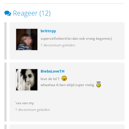
Reageer (12)
brittnyy
superzelfzekerd bn dan ook vroeg begonne;)
1 decennium geleden
BiebsLoveTH
leve de lol !!
whaahaa ik ben altijd super melig
'xxx van my
1 decennium geleden