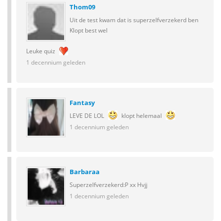
Thom09
Uit de test kwam dat is superzelfverzekerd ben
Klopt best wel
Leuke quiz
1 decennium geleden
Fantasy
LEVE DE LOL
klopt helemaal
1 decennium geleden
Barbaraa
Superzelfverzekerd:P xx Hvjj
1 decennium geleden