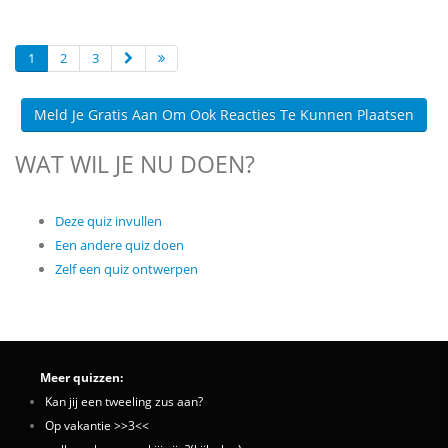
1
2
3
Meld Je Gratis Aan Om Ook Reacties Te Kunnen Plaatsen
WAT WIL JE NU DOEN?
Deze quiz invullen
Een andere quiz doen
Zelf een quiz ontwerpen
Meer quizzen:
Kan jij een tweeling zus aan?
Op vakantie >>3<<