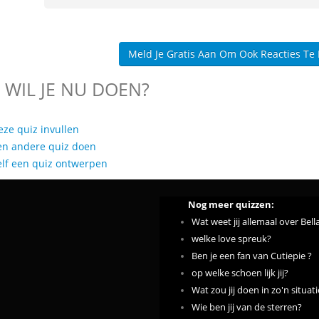
Meld Je Gratis Aan Om Ook Reacties Te
 WIL JE NU DOEN?
eze quiz invullen
en andere quiz doen
elf een quiz ontwerpen
Nog meer quizzen:
Wat weet jij allemaal over Bella
welke love spreuk?
Ben je een fan van Cutiepie ?
op welke schoen lijk jij?
Wat zou jij doen in zo'n situat
Wie ben jij van de sterren?