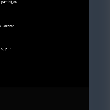
past bij jou
zanggroep
bij jou?