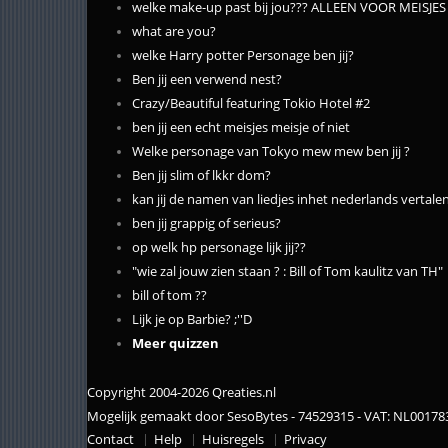
welke make-up past bij jou??? ALLEEN VOOR MEISJES
what are you?
welke Harry potter Personage ben jij?
Ben jij een verwend nest?
Crazy/Beautiful featuring Tokio Hotel #2
ben jij een echt meisjes meisje of niet
Welke personage van Tokyo mew mew ben jij ?
Ben jij slim of lkkr dom?
kan jij de namen van liedjes inhet nederlands vertalen
ben jij grappig of serieus?
op welk hp personage lijk jij??
"wie zal jouw zien staan ? : Bill of Tom kaulitz van TH"
bill of tom ??
Lijk je op Barbie? ;''D
Meer quizzen
Copyright 2004-2026 Qreaties.nl
Mogelijk gemaakt door SesoBytes - 74529315 - VAT: NL0017
Contact
Help
Huisregels
Privacy