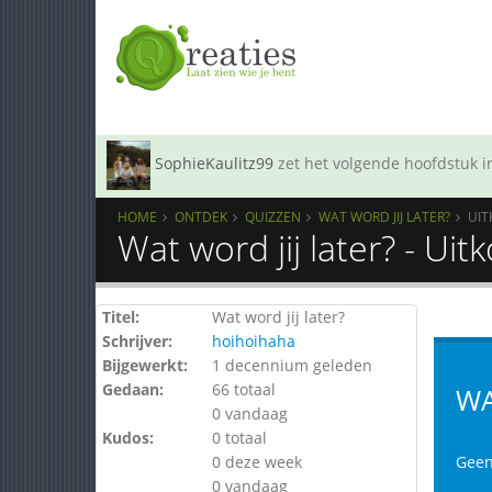
SophieKaulitz99
zet het volgende hoofdstuk in
HOME
ONTDEK
QUIZZEN
WAT WORD JIJ LATER?
UI
Wat word jij later? - Ui
Titel:
Wat word jij later?
Schrijver:
hoihoihaha
Bijgewerkt:
1 decennium geleden
Gedaan:
66 totaal
WA
0 vandaag
Kudos:
0 totaal
0 deze week
Geen 
0 vandaag