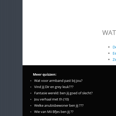
WAT
D
E
Z
Meer quizzen:
Wat voor armband past bij jou?
Vind jij Dir en grey leuk???
Fantasie wereld: ben jij goed of slecht?
Jou verhaal met th (10)
Welke anubisbewoner ben jij ???
Wie van Mii Bfjes ben jij ??