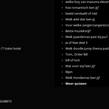
welke boy van inazuma eleven 
hoe romantisch ben jij?
beeld verslaafd of niet
Welk wild dier ben jij
Voor welke zanger/zangeres/
Beste muziekstijl?
Welk paardenras past bij jou?
Ja of Nee deel 3
 ?? tokio hotel
Welk doodle Jump thema past 
Tom,, Order Bill
bill of tom
Wat voor styl ben jij?
Bijen
Welk Hondenras ben jij?
Meer quizzen
83248B73