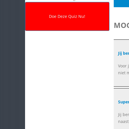
MOG
Jij b
Voor 
niet 
Supe
Jij b
naast