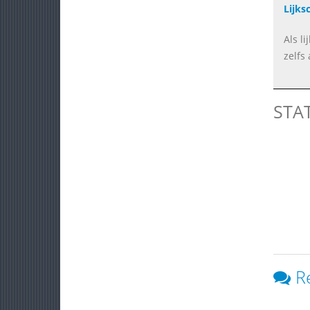
Lijks
Als l
zelfs 
STA
R