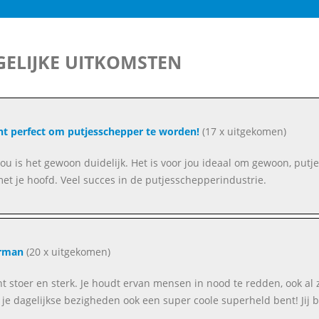
ELIJKE UITKOMSTEN
ent perfect om putjesschepper te worden!
(17 x uitgekomen)
jou is het gewoon duidelijk. Het is voor jou ideaal om gewoon, putj
met je hoofd. Veel succes in de putjesschepperindustrie.
rman
(20 x uitgekomen)
ent stoer en sterk. Je houdt ervan mensen in nood te redden, ook al 
 je dagelijkse bezigheden ook een super coole superheld bent! Ji