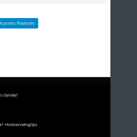
 Kunnen Plaatsen
's familie?
ie? +Antivervelingtips