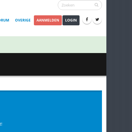
ORUM
OVERIGE
AANMELDEN
LOGIN
t!