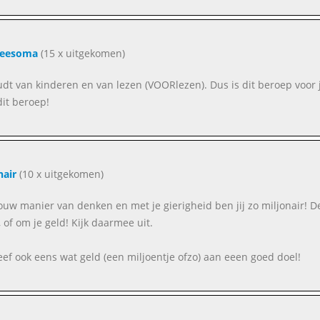
leesoma
(15 x uitgekomen)
oudt van kinderen en van lezen (VOORlezen). Dus is dit beroep voor j
dit beroep!
nair
(10 x uitgekomen)
ouw manier van denken en met je gierigheid ben jij zo miljonair! De
, of om je geld! Kijk daarmee uit.
eef ook eens wat geld (een miljoentje ofzo) aan eeen goed doel!