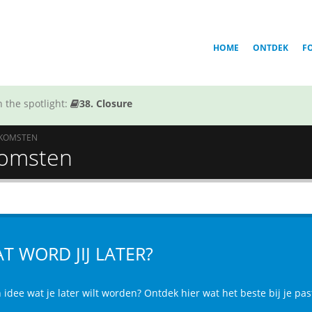
HOME
ONTDEK
F
 the spotlight:
38. Closure
TKOMSTEN
tkomsten
T WORD JIJ LATER?
idee wat je later wilt worden? Ontdek hier wat het beste bij je pas