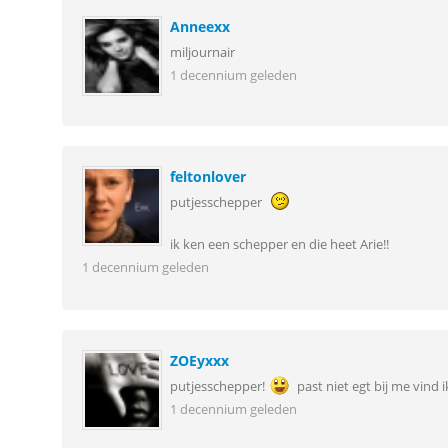
Anneexx
miljournair
1 decennium geleden
feltonlover
putjesschepper
ik ken een schepper en die heet Arie!!
1 decennium geleden
ZOEyxxx
putjesschepper!
past niet egt bij me vind ik
1 decennium geleden