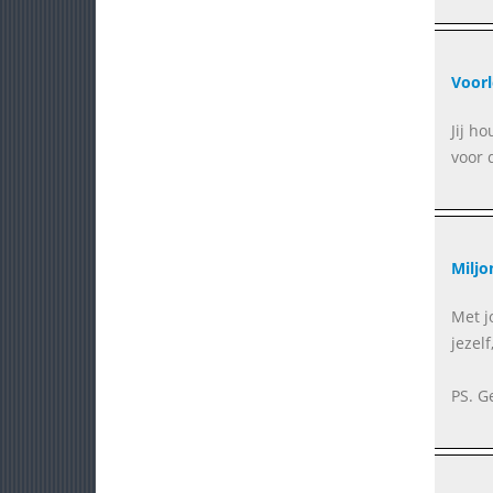
Voor
Jij h
voor 
Miljo
Met j
jezelf
PS. G