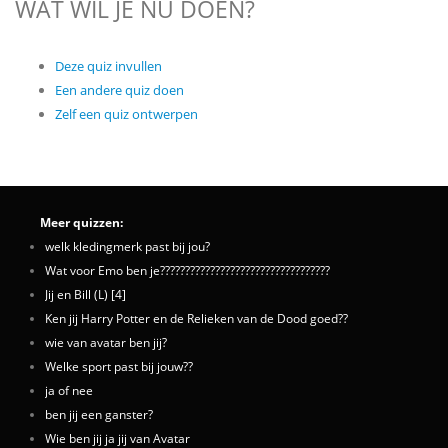
WAT WIL JE NU DOEN?
Deze quiz invullen
Een andere quiz doen
Zelf een quiz ontwerpen
Meer quizzen:
welk kledingmerk past bij jou?
Wat voor Emo ben je??????????????????????????????????
Jij en Bill (L) [4]
Ken jij Harry Potter en de Relieken van de Dood goed??
wie van avatar ben jij?
Welke sport past bij jouw??
ja of nee
ben jij een ganster?
Wie ben jij ja jij van Avatar