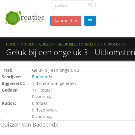
Aanmelden
HOME
ONTDEK
QUIZZEN
GELUK BIJ EEN ONGELUK 3
UITKOMSTEN
Geluk bij een ongeluk 3 - Uitkomste
Titel:
Geluk bij een ongeluk 3
Schrijver:
Badeendx
Bijgewerkt:
1 decennium geleden
Gedaan:
111 totaal
0 vandaag
Kudos:
0 totaal
0 deze week
0 vandaag
Quizzen van Badeendx