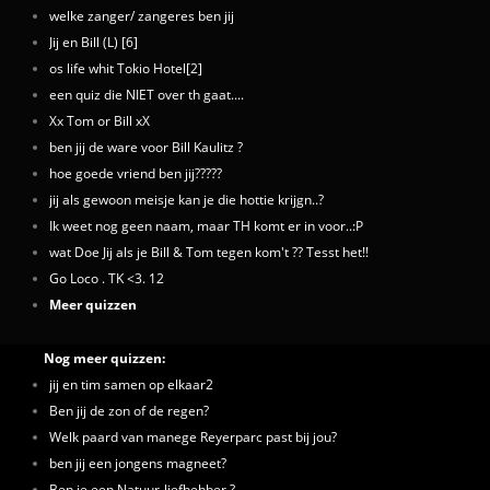
welke zanger/ zangeres ben jij
Jij en Bill (L) [6]
os life whit Tokio Hotel[2]
een quiz die NIET over th gaat....
Xx Tom or Bill xX
ben jij de ware voor Bill Kaulitz ?
hoe goede vriend ben jij?????
jij als gewoon meisje kan je die hottie krijgn..?
Ik weet nog geen naam, maar TH komt er in voor..:P
wat Doe Jij als je Bill & Tom tegen kom't ?? Tesst het!!
Go Loco . TK <3. 12
Meer quizzen
Nog meer quizzen:
jij en tim samen op elkaar2
Ben jij de zon of de regen?
Welk paard van manege Reyerparc past bij jou?
ben jij een jongens magneet?
Ben je een Natuur-liefhebber ?