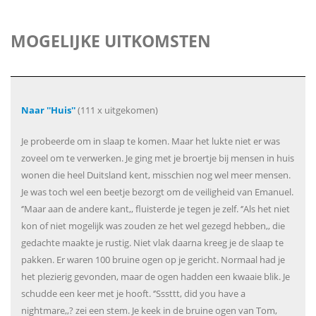
MOGELIJKE UITKOMSTEN
Naar ''Huis''
(111 x uitgekomen)
Je probeerde om in slaap te komen. Maar het lukte niet er was
zoveel om te verwerken. Je ging met je broertje bij mensen in huis
wonen die heel Duitsland kent, misschien nog wel meer mensen.
Je was toch wel een beetje bezorgt om de veiligheid van Emanuel.
‘’Maar aan de andere kant,, fluisterde je tegen je zelf. ‘’Als het niet
kon of niet mogelijk was zouden ze het wel gezegd hebben,, die
gedachte maakte je rustig. Niet vlak daarna kreeg je de slaap te
pakken. Er waren 100 bruine ogen op je gericht. Normaal had je
het plezierig gevonden, maar de ogen hadden een kwaaie blik. Je
schudde een keer met je hooft. ‘’Sssttt, did you have a
nightmare,,? zei een stem. Je keek in de bruine ogen van Tom,