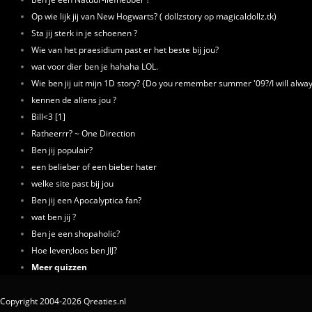
Op wie lijk jij van New Hogwarts? ( dollzstory op magicaldollz.tk)
Sta jij sterk in je schoenen ?
Wie van het praesidium past er het beste bij jou?
wat voor dier ben je hahaha LOL.
Wie ben jij uit mijn 1D story? {Do you remember summer '09?/I will al
kennen de alïens jou ?
Bill<3 [1]
Ratheerrr? ~ One Direction
Ben jij populair?
een belieber of een bieber hater
welke site past bij jou
Ben jij een Apocalyptica fan?
wat ben jij ?
Ben je een shopaholic?
Hoe leven;loos ben JIJ?
Meer quizzen
Copyright 2004-2026 Qreaties.nl