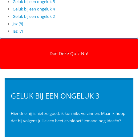
Geluk bij een ongeluk 5
Geluk bij een ongeluk 4
Geluk bij een ongeluk 2
Jaz [8]
Jaz [7]
GELUK BIJ EEN ONGELUK 3
Hier drie hij is niet zo goed, ik kon niks verzinnen. Maar ik hoop
dat hij volgens jullie een beetje voldoet! Iemand nog Ideeën?