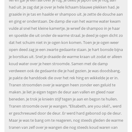
lief en gaf je een aai over je rug. Je deed je japon die je nog aan
had uit. Je zag dat je over je hele lichaam blauwe plekken had. Je
graaide in je tas en haalde er shampoo uit. Je zette de douche aan
en ging er onderstaan. De damp die van het warme water kwam
vulde al snel het kleine kamertje. Je wreef de shampoo in je haar
en spoelde die uit onder de warme straal. Je deed je ogen dicht zo
dat het schuim niet in je ogen kon komen. Toen je je ogen weer
open deed zag je een zwarte gedaante staan. Je hart bonsde bijna
je borstkas uit. Snel je draaide de warme kraan uit zodat er alleen
koud water over je heen stroomde. Samen met de damp
verdween ook de gedaante die je had gezien. Je was doodsbang,
je pakte de handdoek die over het rek hing en wikkelde je er in.
Tranen stroomden over je wangen heen zonder een geluid te
maken. Je liet je eigen tegen de deur aan vallen en gleed naar
beneden. Je trok je knieën stijf tegen je aan en begon te huilen.
Tranen stroomde over je wangen. ‘’Elisabeth, are you oké?,, werd
er geschreeuwd door de deur. Er werd hard gebonsd op de deur.
Maar je was te bang om te reageren, nog steeds gleden de warme
tranen van zelf over je wangen die nog steeds koud waren van