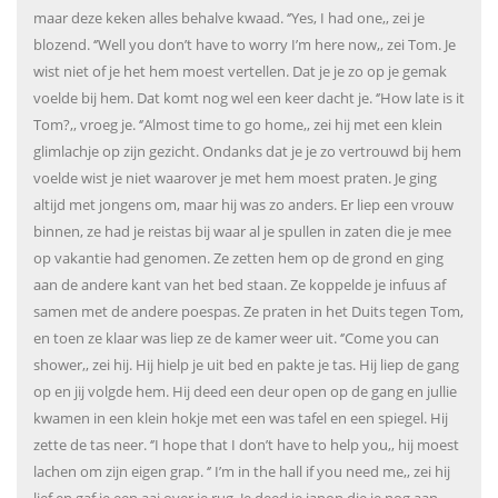
maar deze keken alles behalve kwaad. ‘’Yes, I had one,, zei je
blozend. ‘’Well you don’t have to worry I’m here now,, zei Tom. Je
wist niet of je het hem moest vertellen. Dat je je zo op je gemak
voelde bij hem. Dat komt nog wel een keer dacht je. ‘’How late is it
Tom?,, vroeg je. ‘’Almost time to go home,, zei hij met een klein
glimlachje op zijn gezicht. Ondanks dat je je zo vertrouwd bij hem
voelde wist je niet waarover je met hem moest praten. Je ging
altijd met jongens om, maar hij was zo anders. Er liep een vrouw
binnen, ze had je reistas bij waar al je spullen in zaten die je mee
op vakantie had genomen. Ze zetten hem op de grond en ging
aan de andere kant van het bed staan. Ze koppelde je infuus af
samen met de andere poespas. Ze praten in het Duits tegen Tom,
en toen ze klaar was liep ze de kamer weer uit. ‘’Come you can
shower,, zei hij. Hij hielp je uit bed en pakte je tas. Hij liep de gang
op en jij volgde hem. Hij deed een deur open op de gang en jullie
kwamen in een klein hokje met een was tafel en een spiegel. Hij
zette de tas neer. ‘’I hope that I don’t have to help you,, hij moest
lachen om zijn eigen grap. ‘’ I’m in the hall if you need me,, zei hij