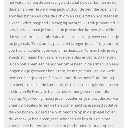
het water. Je hoorde een raar geluid vanaf de deur komen en de
deur ging open. Je werd weg geduwt door de deur die open ging.
Tom liep binnen en draaide zich om en zag je zitten nog steeds in
elkaar. ‘”What happend?,, vroeg hij bezorgt. Hij trok je overeind. ‘’I
saw, i saw… ,, maar je kon niet uit je woorden komen. Je voelde
dar sterke armen je omhelsde, al snel voelde je je weer een beetje
op je gemak. ‘’What am I a poser,, zei je tegen je zelf. ‘’No your not,
you had an accident you could me dead,, zei Tom en hield je nog
steeds stijf tegen hem aan. Je voelde je slap en stom. Daar stond
je dan met alleen een handdoek om je heen in de armen van een
jongen die je geeneens kon. ‘’Tom, let me go now ,, en je duwde
hem een beetje van je af. ‘’So I cannot dress myself up. Tom liep
een beetje onzeker de kamer uit. Je trok een skinnyjeans aan een
t-shirt van Ed Hardy. Je had de hele zomer gewerkt voor die
kleding. Al je kleding moest je zelf betalen en je moest die ook van
Emanuel betalen. Je had de hele zomer geld opzij gelegd zodat je
die kon kopen. Je deed snel wat mascara op in de spiegel boven
de wasbak. Je had alleen geen schoenen en liep dus op blote
voeten naar buiten. Met je tas om je schouder. Tom zat op een