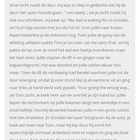
stoel recht naast de deur. Hij was zo diep in gedachte dat hij de
deur niet open hoorde gaan. ‘’ I am ready ,, zei je zacht zodat hij
niet zou schrikken. Hij keek op. ‘’My dad is waiting for us outside,,
zei hij en liep samen met jou de hal uit. Voor jullie naar buiten
liepen bedankte je de doktoren nog. Toen jullie de gang van de
afdeling uitliepen pakte Tom je tas over. Let me carry that,, en hij
pakte de tas over. Je vond het wel een beetje overdreven maar
liet hem doen. Jullie stapten de lift in en gingen naar de
begaandegrond. Het was doodstil en jullie zeiden elkaar niks
meer. Toen de lift de verdieping had bereikt wachten jullie tot de
deur openging omdat jij voor stond liep jij als eerste er uit en ging
naar links. Je hand werd vast gepakt. ‘’Your going the wrong way,,
zei Tom zacht. Je keek hem aan en snel liet je zijn hand los. Jullie
liepen de rechterkant op jullie kwamen langs een winkeltje in een
smal halletje. Voorbij de winkel kwamen jullie in een grote ruimte
met een draaideur. Er stonden een paar fotograven bij de auto. Je
keek een keer naar Tom, maar hij liep door hij vond het
waarschijnlijk normaal. Je besloot hem te volgen en ging de draai