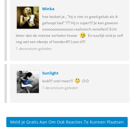
Minka
hoe bedoel je..."hij is niet zo goed gelukt als ik
gehoopt had" ??? Hij is super!!!! Je kan gewoon
zoooooooooooooo realistisch vertellen!! Echt
beter dan de meeste verhalen hoowr
En tuurlijk vind je zelf
nog wel een ideetje of honderd!!! Love it!!!!
1 decennium geleden
Sunlight
leuk!!!! snel meer!!!
:D:D
1 decennium geleden
Meld Je Gratis Aan Om Ook Reacties Te Kunnen Plaatsen