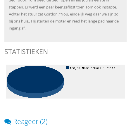
deur door. Tom deed de deur open en liet jou als eerste in
stappen. Er werd een paar keer geflitst toen Tom ook instapte.
Achter het stuur zat Gordon. ‘’Nou, eindelijk weg daar we zijn zo
bij ons huis,, Hij starten de moter en reed het lange pad naar de
ingang af.
STATISTIEKEN
Reageer (2)