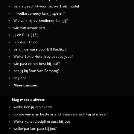
ben je geschikt voor het werk als model
In welke comedy kan jij spelen?
Wie van mijn vriendinnen ben jij?
wie van avatar ben jij
Jij en Bill (L) [5]
Luv Avc TH 22
ben jij de ware voor Bill Kaulitz ?
Welke Tokio Hotel Boy past by jouu?
wie past er het best bij jou??
pas jij bij Stan Van Samang?
day one
Meer quizzen
Nog meer quizzen:
welke ben jij van avatar
op wie van mijn beste vriendinnen van nu lijk jij ut meest?
Welke kunst discipline past bij jou?
welke parfum past bij jou?