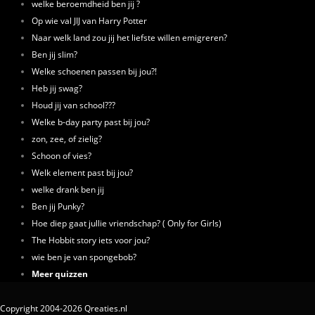
welke beroemdheid ben jij ?
Op wie val JIJ van Harry Potter
Naar welk land zou jij het liefste willen emigreren?
Ben jij slim?
Welke schoenen passen bij jou?!
Heb jij swag?
Houd jij van school???
Welke b-day party past bij jou?
zon, zee, of zielig?
Schoon of vies?
Welk element past bij jou?
welke drank ben jij
Ben jij Punky?
Hoe diep gaat jullie vriendschap? ( Only for Girls)
The Hobbit story iets voor jou?
wie ben je van spongebob?
Meer quizzen
Copyright 2004-2026 Qreaties.nl