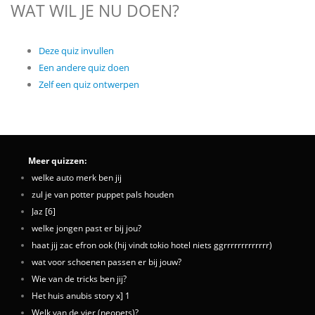
WAT WIL JE NU DOEN?
Deze quiz invullen
Een andere quiz doen
Zelf een quiz ontwerpen
Meer quizzen:
welke auto merk ben jij
zul je van potter puppet pals houden
Jaz [6]
welke jongen past er bij jou?
haat jij zac efron ook (hij vindt tokio hotel niets ggrrrrrrrrrrrrr)
wat voor schoenen passen er bij jouw?
Wie van de tricks ben jij?
Het huis anubis story x] 1
Welk van de vier (neopets)?