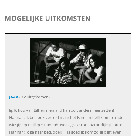
MOGELIJKE UITKOMSTEN
JAAA
(9 x uitgekomen)
Jij: Ik hou van Bill, en niemand kan ooit anders neer zetten!
Hannah: Ik ben ook verliefd maar het is neit moeilijk om te raden
wie! Jij: Op Phillep?! Hannah: Neeje, gek! Tom natuurlijk! Jij: Dûh!
Hannah: Ik ga naar bed, doei! Jij: Is goed ik kom zo! Jij blijft even