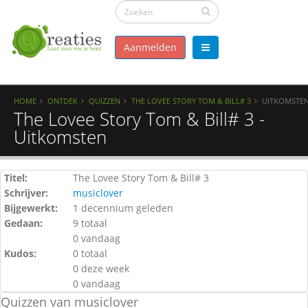
Aanmelden
HOME
ONTDEK
QUIZZEN
THE LOVEE STORY TOM & BILL# 3
UITKOMSTE
The Lovee Story Tom & Bill# 3 -
Uitkomsten
Titel:
The Lovee Story Tom & Bill# 3
Schrijver:
musiclover
Bijgewerkt:
1 decennium geleden
Gedaan:
9 totaal
0 vandaag
Kudos:
0 totaal
0 deze week
0 vandaag
Quizzen van musiclover