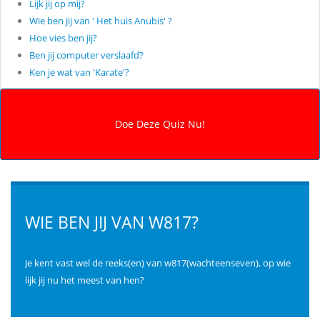
Lijk jij op mij?
Wie ben jij van ' Het huis Anubis' ?
Hoe vies ben jij?
Ben jij computer verslaafd?
Ken je wat van 'Karate'?
WIE BEN JIJ VAN W817?
Je kent vast wel de reeks(en) van w817(wachteenseven), op wie
lijk jij nu het meest van hen?