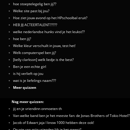
hoe stoeptelegelig ben jij??
Welke site past bij jou?
Hoe ziet jouw avond op het HPschoolbal eruit?
HEB JIJ ACTEERTALENT?????
welke nederlandse hunks vind je het leukst??
hoe ben jij?
Welke kleur verschuilt in jouw, test het!
Welk computerspel ben jij?
[kelly clarkson] welk liedje is the best?
Ben je een echte girl
is hij verlieft op jou
wat is je liefelings naam???
Meer quizzen
Nog meer quizzen:
jij en je vriendinn onmoeten th
Van welke band ben je het meeste fan: de Jonas Brothers of Tokio Hotel?
Jacob of Edwart jaja I know 1000 hebben deze ook!
Op wie van mijn vrienden lijk je het meest?