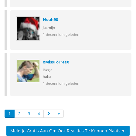
Noah98
Jasmijn
1 decennium geleden
xMissTorresX
Birgit
haha
1 decennium geleden
1
2
3
4
Meld Je Gratis Aan Om Ook Reacties Te Kunnen Plaatsen