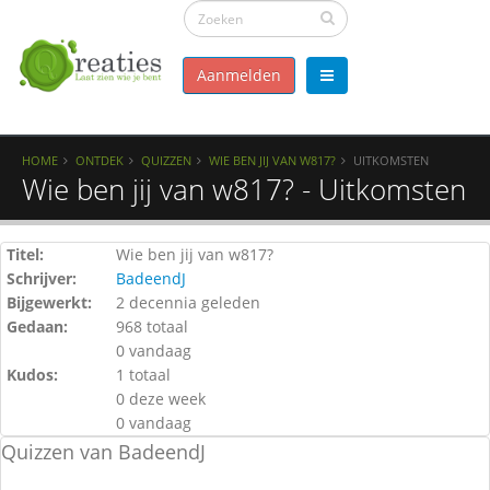
Aanmelden
HOME
ONTDEK
QUIZZEN
WIE BEN JIJ VAN W817?
UITKOMSTEN
Wie ben jij van w817? - Uitkomsten
Titel:
Wie ben jij van w817?
Schrijver:
BadeendJ
Bijgewerkt:
2 decennia geleden
Gedaan:
968 totaal
0 vandaag
Kudos:
1 totaal
0 deze week
0 vandaag
Quizzen van BadeendJ