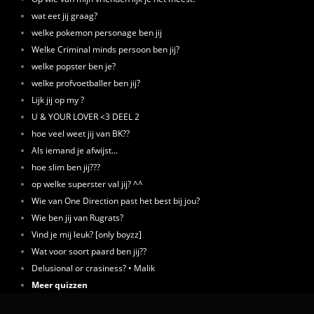
wat eet jij graag?
welke pokemon personage ben jij
Welke Criminal minds persoon ben jij?
welke popster ben je?
welke profvoetballer ben jij?
Lijk jij op my ?
U & YOUR LOVER <3 DEEL 2
hoe veel weet jij van BK??
Als iemand je afwijst...
hoe slim ben jij???
op welke superster val jij? ^^
Wie van One Direction past het best bij jou?
Wie ben jij van Rugrats?
Vind je mij leuk? [only boyzz]
Wat voor soort paard ben jij??
Delusional or crasiness? • Malik
Meer quizzen