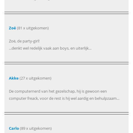
Zoë
(81 x uitgekomen)
Zoë, de party-girl!
...denkt wel redelijk vaak aan boys, en uiterlijk...
Akke
(27 x uitgekomen)
De computernerd van het gezelschap, hij is gewoon een
computer freack, voor de rest is hij wel aardig en behulpzaam...
Carlo
(89 x uitgekomen)