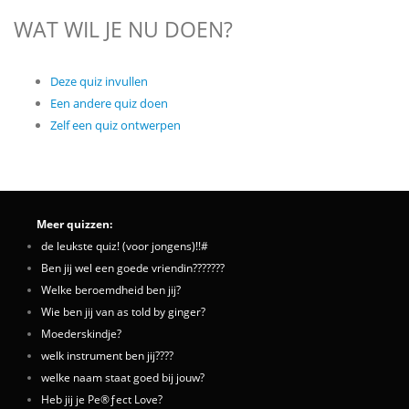
WAT WIL JE NU DOEN?
Deze quiz invullen
Een andere quiz doen
Zelf een quiz ontwerpen
Meer quizzen:
de leukste quiz! (voor jongens)!!#
Ben jij wel een goede vriendin???????
Welke beroemdheid ben jij?
Wie ben jij van as told by ginger?
Moederskindje?
welk instrument ben jij????
welke naam staat goed bij jouw?
Heb jij je Pe®ƒect Love?