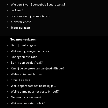
Wie ben jij van Spongebob Squarepants?
rockstar!!!
hoe leuk vindt jij computeren
4-ever friends?
Meer quizzen
Nog meer quizzen:
Ben jij merkengek?
Wat vindt jij van Justin Bieber ?
ikhebgeeninspiratie
Ben jij een quizletfreak?
Ken jij de songteksten van Justin Bieber?
Welke auto past bij jou?
eten!! >>klik<<
Welke sport past het beste bij jou?
Welke game past het beste bij jou???
Net wie ga je trouwen?
Wat voor karakter heb jij?