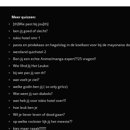
Meer quizzen:
[th]Wie past bij jou[th]
ben jij goed of slecht?
tokio hotel nmr 1
pasta en pindakaas en hagelslag in de koelkast voor bij de mayonaise do
westland quizhotel 2
Ben jij een echte Anime/manga expert??25 vragen!!
Wie VInd Jij Het Leukst
bij wie pas jij van th?
wat voelt je ziel?
welke godin ben jij ( so only girlzz)
Wat weet jij van diabolo?
wat heb jij voor tokio hotel over!!!
hoe leuk ben je
Wil je liever leven of dood gaan?
op welke rockster lijk jij het meeste??
kies maar raaak!!!!!!!!