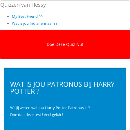
Quizzen van Hessy
My Best Friend ^^
Wat is jou Indianennaam ?
WAT IS JOU PATRONUS BIJ HARRY
POTTER ?
Wil jij weten wat jou Harry Potter-Patronus is ?
Doe dan deze test ! Veel geluk !