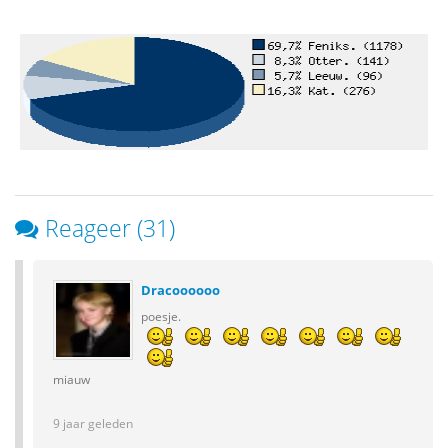
Reageer (31)
Dracoooooo
poesje.
miauw
9 jaar geleden