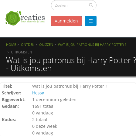
Aanmelden
HOME
ONTDEK
QUIZZEN
WAT IS JOU PATRONUS BIJ HARRY POTTER ?
UITKOMSTEN
Wat is jou patronus bij Harry Potter 
- Uitkomsten
Titel:
Wat is jou patronus bij Harry Potter ?
Schrijver:
Hessy
Bijgewerkt:
1 decennium geleden
Gedaan:
1691 totaal
0 vandaag
Kudos:
2 totaal
0 deze week
0 vandaag