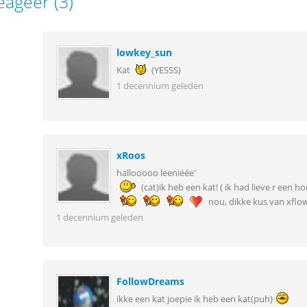
eageer (3)
lowkey_sun
Kat
(YESSS)
1 decennium geleden
xRoos
hallooooo leeniéée'
(cat)ik heb een kat! ( ik had lieve r een 
nou, dikke kus van xflow
1 decennium geleden
FollowDreams
ikke een kat joepie ik heb een kat(puh)