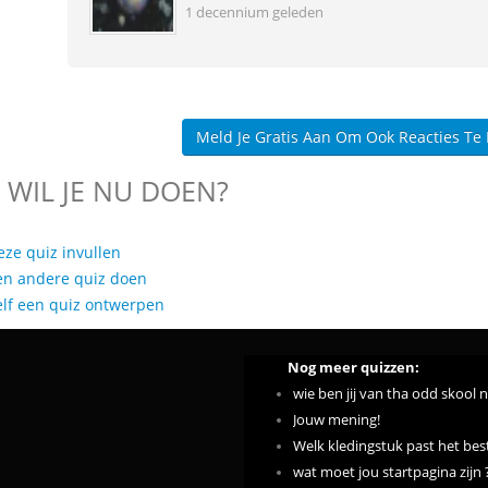
1 decennium geleden
Meld Je Gratis Aan Om Ook Reacties Te
 WIL JE NU DOEN?
eze quiz invullen
en andere quiz doen
elf een quiz ontwerpen
Nog meer quizzen:
wie ben jij van tha odd skool 
Jouw mening!
Welk kledingstuk past het best
wat moet jou startpagina zijn 