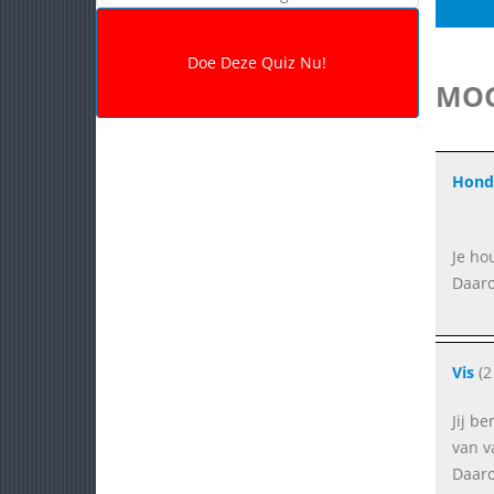
MOG
Hond
Je ho
Daaro
Vis
(2
Jij be
van v
Daaro