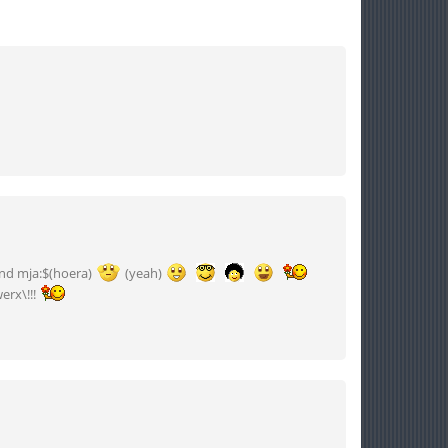
hond mja:$(hoera)
(yeah)
erx\!!!