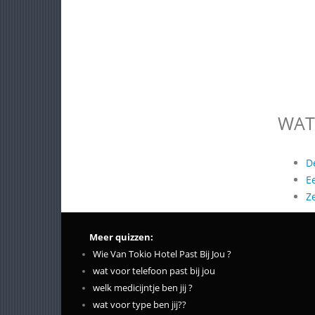
WAT
D
E
Z
Meer quizzen:
Wie Van Tokio Hotel Past Bij Jou ?
wat voor telefoon past bij jou
welk medicijntje ben jij ?
wat voor type ben jij??