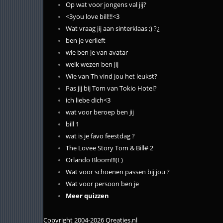
Op wat voor jongens val jij?
<3you love bill!!!<3
Wat vraag jij aan sinterklaas ;) ?¿
ben je verlieft
wie ben je van avatar
welk wezen ben jij
Wie van Th vind jou het leukst?
Pas jij bij Tom van Tokio Hotel?
ich liebe dich<3
wat voor beroep ben jij
bill 1
wat is je favo feestdag ?
The Lovee Story Tom & Bill# 2
Orlando Bloom!!!(L)
Wat voor schoenen passen bij jou ?
Wat voor persoon ben je
Meer quizzen
Copyright 2004-2026 Qreaties.nl