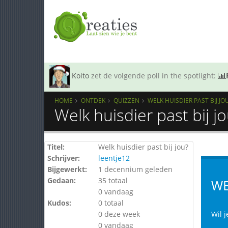
Koito
zet de volgende poll in the spotlight:
HOME
ONTDEK
QUIZZEN
WELK HUISDIER PAST BIJ JO
Welk huisdier past bij j
Titel:
Welk huisdier past bij jou?
Schrijver:
leentje12
Bijgewerkt:
1 decennium geleden
Gedaan:
35 totaal
WE
0 vandaag
Kudos:
0 totaal
0 deze week
Wil j
0 vandaag