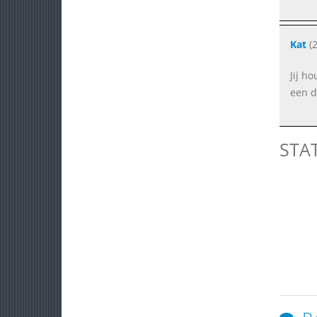
Kat
(2
Jij h
een d
STA