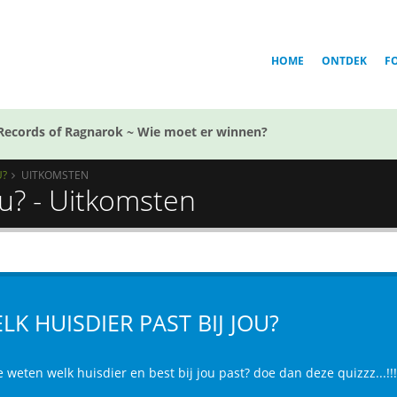
HOME
ONTDEK
F
Records of Ragnarok ~ Wie moet er winnen?
U?
UITKOMSTEN
ou? - Uitkomsten
LK HUISDIER PAST BIJ JOU?
e weten welk huisdier en best bij jou past? doe dan deze quizzz...!!!