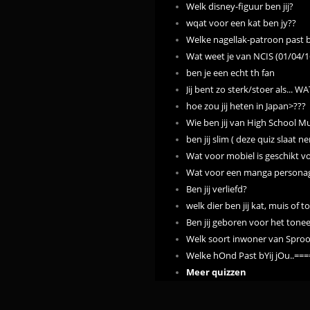
Welk disney-figuur ben jij?
wqat voor een kat ben jy??
Welke nagellak-patroon past b
Wat weet je van NCIS (01/04/1
ben je een echt th fan
Jij bent zo sterk/stoer als... W
hoe zou jij heten in Japan>???
Wie ben jij van High School Mu
ben jij slim ( deze quiz slaat 
Wat voor mobiel is geschikt v
Wat voor een manga personage
Ben jij verliefd?
welk dier ben jij kat, muis of t
Ben jij geboren voor het tonee
Welk soort inwoner van Sprook
Welke hOnd Past bYij jOu..==
Meer quizzen