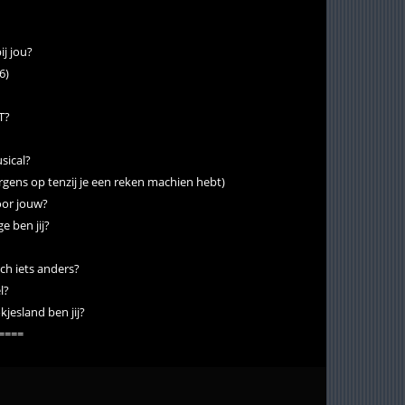
ij jou?
6)
AT?
sical?
nergens op tenzij je een reken machien hebt)
oor jouw?
 ben jij?
och iets anders?
l?
jesland ben jij?
=====