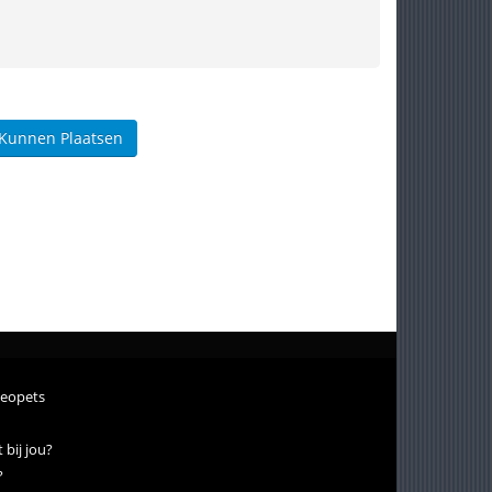
 Kunnen Plaatsen
neopets
 bij jou?
?