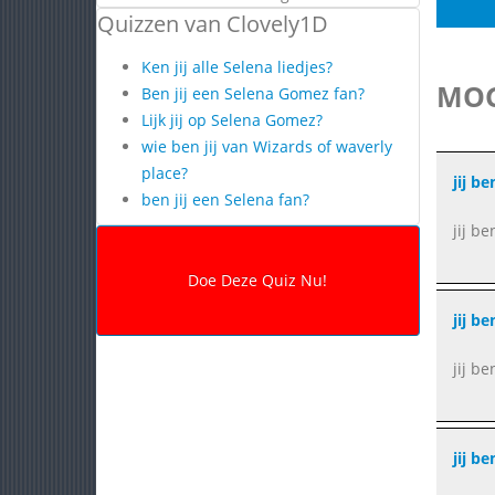
Quizzen van Clovely1D
Ken jij alle Selena liedjes?
MOG
Ben jij een Selena Gomez fan?
Lijk jij op Selena Gomez?
wie ben jij van Wizards of waverly
place?
jij be
ben jij een Selena fan?
jij be
jij be
jij be
jij be