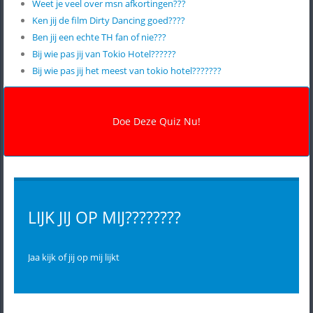
Weet je veel over msn afkortingen???
Ken jij de film Dirty Dancing goed????
Ben jij een echte TH fan of nie???
Bij wie pas jij van Tokio Hotel??????
Bij wie pas jij het meest van tokio hotel???????
LIJK JIJ OP MIJ????????
Jaa kijk of jij op mij lijkt