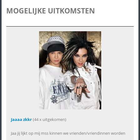
MOGELIJKE UITKOMSTEN
Jaaaa zkkr
(44 x uitgekomen)
Jaa jij lijkt op mij mss kinnen we vrienden/vriendinnen worden