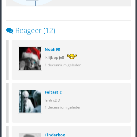
Reageer (12)
Noah98
Ik lijk op je!!
1 decennium geleden
Feltastic
Jahh xDD
1 decennium geleden
Tinderbox