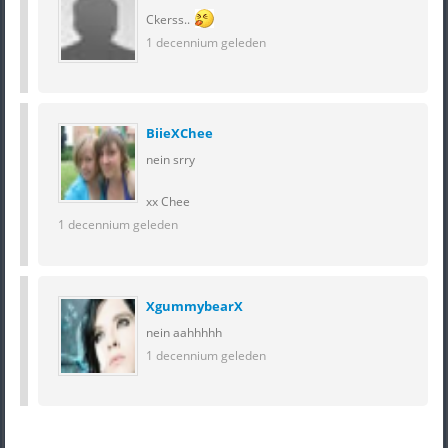
Ckerss..
1 decennium geleden
BiieXChee
nein srry
xx Chee
1 decennium geleden
XgummybearX
nein aahhhhh
1 decennium geleden