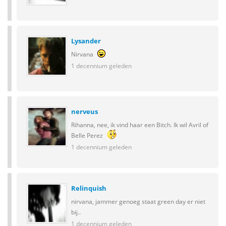
Lysander
Nirvana
1 decennium geleden
nerveus
Rihanna, nee, ik vind haar een Bitch. Ik wil Avril of
Belle Perez
1 decennium geleden
Relinquish
nirvana, jammer genoeg staat green day er niet
bij..
1 decennium geleden