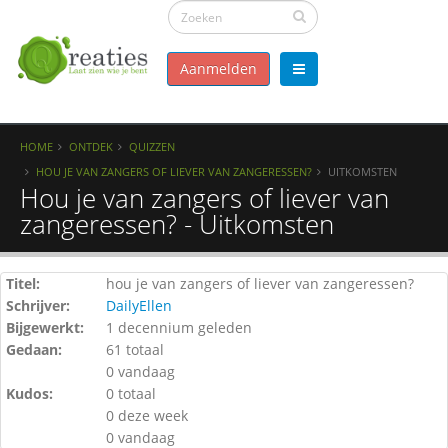
Aanmelden
HOME
ONTDEK
QUIZZEN
HOU JE VAN ZANGERS OF LIEVER VAN ZANGERESSEN?
UITKOMSTEN
Hou je van zangers of liever van
zangeressen? - Uitkomsten
Titel:
hou je van zangers of liever van zangeressen?
Schrijver:
DailyEllen
Bijgewerkt:
1 decennium geleden
Gedaan:
61 totaal
0 vandaag
Kudos:
0 totaal
0 deze week
0 vandaag