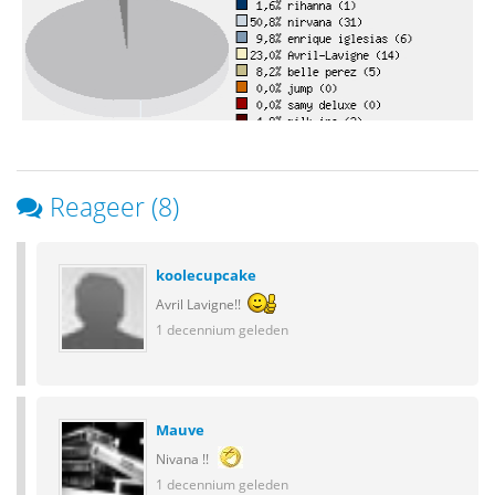
Reageer (8)
koolecupcake
Avril Lavigne!!
1 decennium geleden
Mauve
Nivana !!
1 decennium geleden