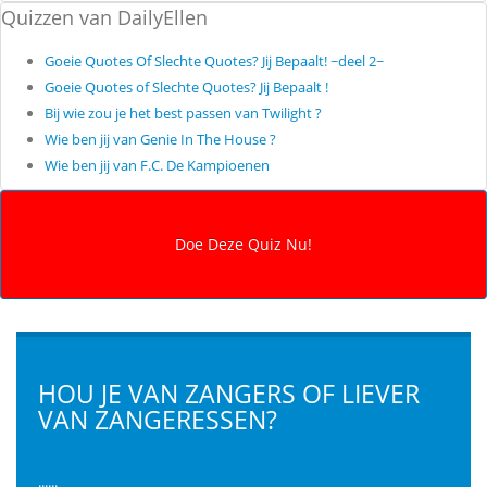
Quizzen van DailyEllen
Goeie Quotes Of Slechte Quotes? Jij Bepaalt! ~deel 2~
Goeie Quotes of Slechte Quotes? Jij Bepaalt !
Bij wie zou je het best passen van Twilight ?
Wie ben jij van Genie In The House ?
Wie ben jij van F.C. De Kampioenen
HOU JE VAN ZANGERS OF LIEVER
VAN ZANGERESSEN?
......