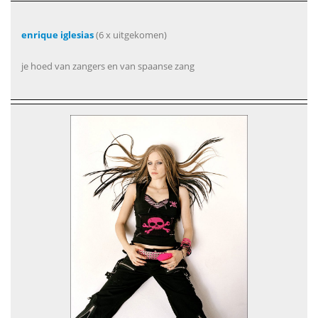
enrique iglesias
(6 x uitgekomen)
je hoed van zangers en van spaanse zang