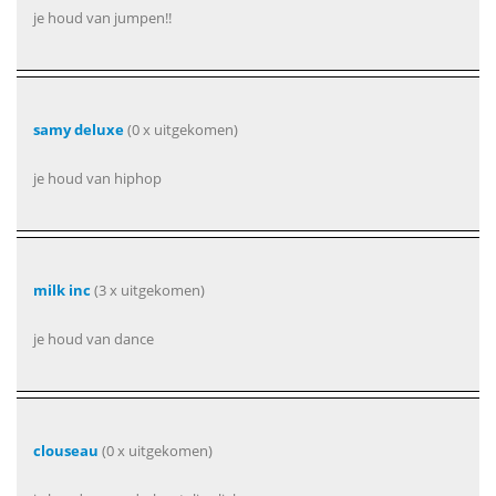
je houd van jumpen!!
samy deluxe
(0 x uitgekomen)
je houd van hiphop
milk inc
(3 x uitgekomen)
je houd van dance
clouseau
(0 x uitgekomen)