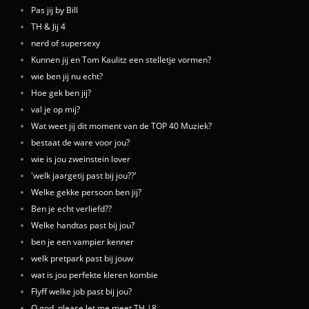
Pas jij by Bill
TH & Jij 4
nerd of supersexy
Kunnen jij en Tom Kaulitz een stelletje vormen?
wie ben jij nu echt?
Hoe gek ben jij?
val je op mij?
Wat weet jij dit moment van de TOP 40 Muziek?
bestaat de ware voor jou?
wie is jou zweinstein lover
'welk jaargetij past bij jou??'
Welke gekke persoon ben jij?
Ben je echt verliefd??
Welke handtas past bij jou?
ben je een vampier kenner
welk pretpark past bij jouw
wat is jou perfekte kleren kombie
Flyff welke job past bij jou?
O god, please let me meet TH |8