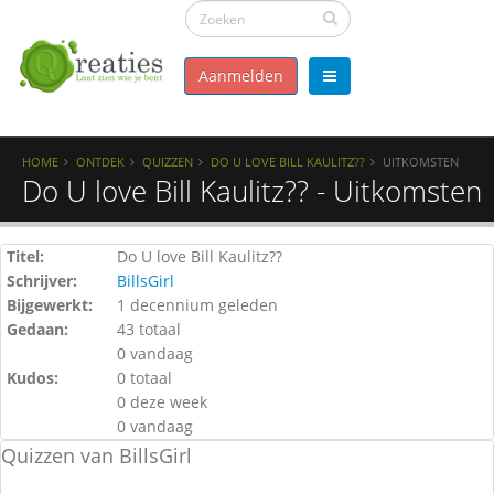
Aanmelden
HOME
ONTDEK
QUIZZEN
DO U LOVE BILL KAULITZ??
UITKOMSTEN
Do U love Bill Kaulitz?? - Uitkomsten
Titel:
Do U love Bill Kaulitz??
Schrijver:
BillsGirl
Bijgewerkt:
1 decennium geleden
Gedaan:
43 totaal
0 vandaag
Kudos:
0 totaal
0 deze week
0 vandaag
Quizzen van BillsGirl