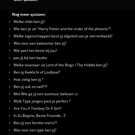
Nog meer quizzen:
Welke chibi ben jij?
Wie ben je uit "Harry Potter and the order of the phoenix"?
Welke eigenschappen bezit jij afgeleid van je sterrenbeeld?
Wat voor een kaboemer ben jij?
Wie past het beste bij jou?
pas jij bij tom kaulitz
Welke tovenaar uit Lord of the Rings / The Hobbit ben jij?
Ben jij Kwiklicht of Loofpoel?
Hoe zielig ben jij ?
Ben jij ook zo naïf???
Met Wie ga jij een avontuur beleven :o
Welk Type jongen past je perfect ?
Are You A Tomboy Or A Girl?
In Zu Beginn, Beste Freunde.. 2’
Ben jij een familie-mens??
Wat voor een type ben jij?