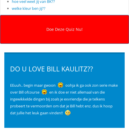
hoe veel weet jij van BK??
welke kleur ben jij??
DO U LOVE BILL KAULITZ??
EEuuh.. begin maar gwoon
oohja ik ga ook zon serie make
over Bill ofcourse
en ik doe er niet allemaal van die
ingewikkelde dingen bij zoals je exvriendje die je telkens
probeert te vermoorden om dat je Bill hebt enz. dus ik hoop
dat jullie het leuk gaan vinden!!