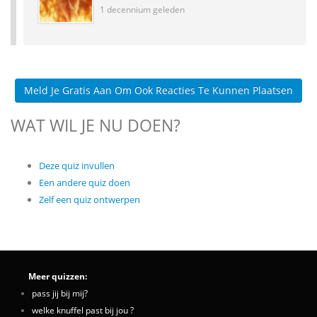
1 decennium geleden
Meld Je Gratis Aan Om Ook Reacties Te Kunnen Plaatsen
WAT WIL JE NU DOEN?
Deze quiz invullen
Een andere quiz doen
Zelf een quiz ontwerpen
Meer quizzen:
pass jij bij mij?
welke knuffel past bij jou ?