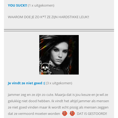
YOU SUCK!!
(1 x uitgekomen)
WAAROM DOE JE ZO K*T ZE ZIJN HARDSTIKKE LEUK!!
Je vindt ze niet goed :(
(3 x uitgekomen)
Jammer zeg en ze zijn zo cute. Maarja dat is jou keuze en je wil ze
gelukkig niet dood hebben. Ik vindt het altijd jammer als mensen
ze niet goed vinden maar ik wordt echt pissig als mensen zeggen
dat ze vermoord moeten worden
DAT IS GESTOORD!!