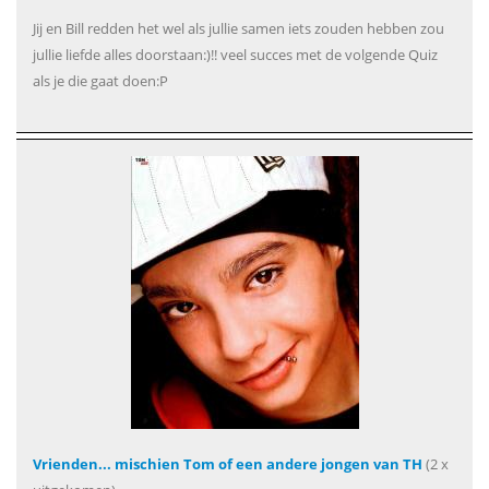
Jij en Bill redden het wel als jullie samen iets zouden hebben zou
jullie liefde alles doorstaan:)!! veel succes met de volgende Quiz
als je die gaat doen:P
Vrienden... mischien Tom of een andere jongen van TH
(2 x