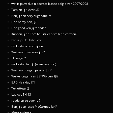
wat is jouw club uit eerste klasse belgie van 2007/2008
Tom en Jij 4 ever ..??
Ben jij een sexy sugababe'r?
Hoe nerdy ben jij?
Hoe goed ken jij friends?
Kunnen jij en Tom Kaulitz een stelletje vormen?
wie is jou leukste boy?
welke dans past bij jou?
Wat voor man zoek jij ??
TH en Jy! 2
welke doll ben jij (allen voor girl)
Wat voor jongen past bij jou?
Welke jongen van 3STWb ben jij??
BAD Hair day ??!!
TokioHotel 2
Luv Avc TH 13
roddelen ze over je ?
Ben jij een Jesse McCartney fan?
Meer quizzen