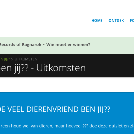
HOME
ONTDEK
F
Records of Ragnarok ~ Wie moet er winnen?
 JIJ??
UITKOMSTEN
en jij?? - Uitkomsten
E VEEL DIERENVRIEND BEN JIJ??
ereen houd wel van dieren, maar hoeveel ??? doe deze quizlet en zi