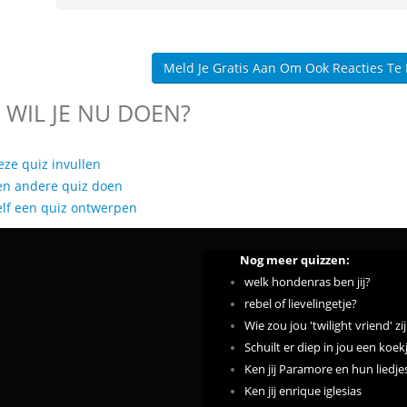
Meld Je Gratis Aan Om Ook Reacties Te
 WIL JE NU DOEN?
eze quiz invullen
en andere quiz doen
elf een quiz ontwerpen
Nog meer quizzen:
welk hondenras ben jij?
rebel of lievelingetje?
Wie zou jou 'twilight vriend' zi
Schuilt er diep in jou een koek
Ken jij Paramore en hun liedje
Ken jij enrique iglesias