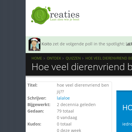
Koito
zet de volgende poll in the spotlight:
HOME
ONTDEK
QUIZZEN
HOE VEEL DIERENVRIEND BEN
Hoe veel dierenvriend b
Titel:
hoe veel dierenvriend ben
jij??
Schrijver:
lalaloe
Bijgewerkt:
2 decennia geleden
HO
Gedaan:
79 totaal
0 vandaag
Kudos:
0 totaal
iedr
0 deze week