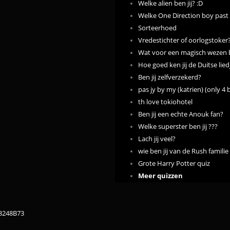
Welke alien ben jij? :D
Welke One Direction boy past h
Sorteerhoed
Vredestichter of oorlogstoker
Wat voor een magisch wezen 
Hoe goed ken jij de Duitse lied
Ben jij zelfverzekerd?
pas jy by my (katrien) (only 4 
th love tokiohotel
Ben jij een echte Anouk fan?
Welke superster ben jij ???
Lach jij veel?
wie ben jij van de Rush familie
Grote Harry Potter quiz
Meer quizzen
83248B73