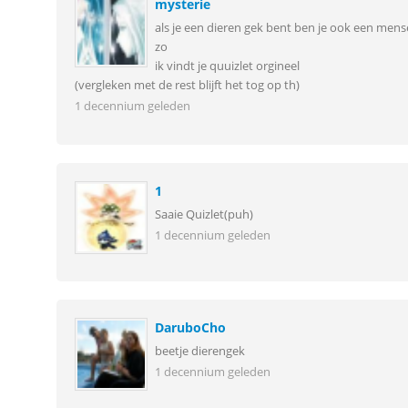
mysterie
als je een dieren gek bent ben je ook een me
zo
ik vindt je quuizlet orgineel
(vergleken met de rest blijft het tog op th)
1 decennium geleden
1
Saaie Quizlet(puh)
1 decennium geleden
DaruboCho
beetje dierengek
1 decennium geleden