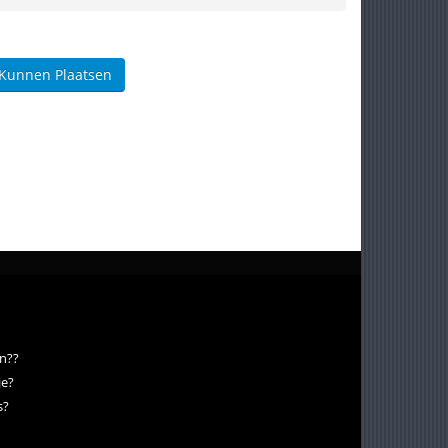
 Kunnen Plaatsen
jn??
je?
s?