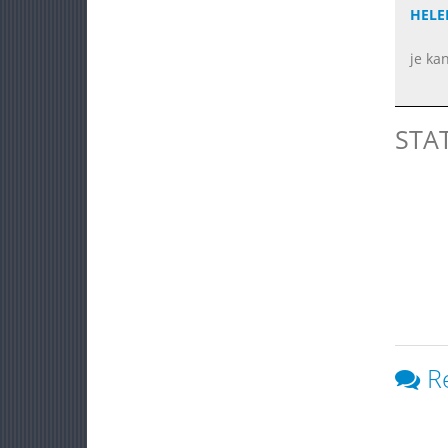
HELE
je ka
STA
R