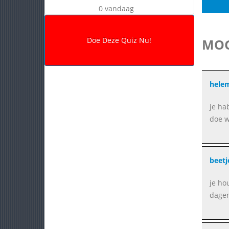
0 vandaag
MOG
helem
je ha
doe w
beetj
je ho
dagen