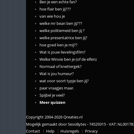
Ben je een echte fan?
hoe flair ben jij???
van wie hou je
welke mr bean ben jij???
welke politiemeid ben jij ?
welke presentatrice ben jij?
hoe goed ken je mij??
Wat is jouw lievelingsfilm?
Welke Winxie ben je (of de elfen)
Normaal of knettergek?
Wat is jou humeur?
wat voor soort typje ben jij?
paar vraagjes maar.
Spijbel je veel?
Meer quizzen
Copyright 2004-2026 Qreaties.nl
Mogelijk gemaakt door SesoBytes - 74529315 - VAT: NL0017
Contact
Help
Huisregels
Privacy