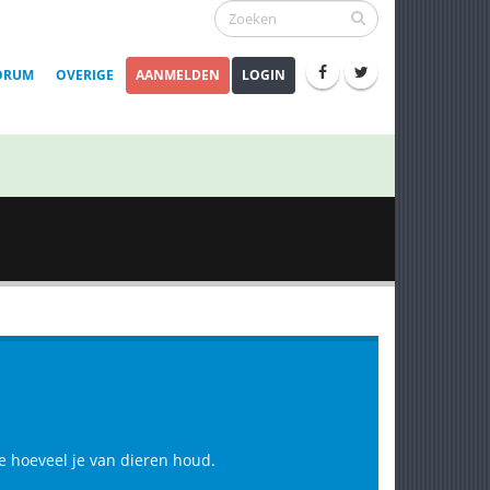
ORUM
OVERIGE
AANMELDEN
LOGIN
e hoeveel je van dieren houd.