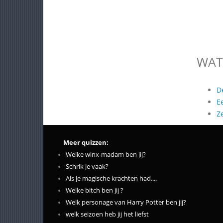
WAT
D
E
Z
Meer quizzen:
Welke winx-madam ben jij?
Schrik je vaak?
Als je magische krachten had....
Welke bitch ben jij ?
Welk personage van Harry Potter ben jij?
welk seizoen heb jij het liefst