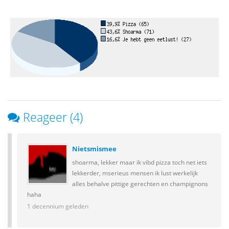
Reageer (4)
Nietsmismee
shoarma, lekker maar ik vibd pizza toch net iets
lekkerder, mserieus mensen ik lust werkelijk
alles behalve pittige gerechten en champignons
haha
1 decennium geleden