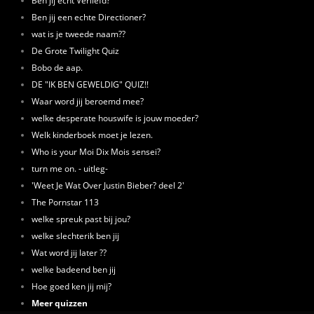
Ben jij echt Verliefd?
Ben jij een echte Directioner?
wat is je tweede naam??
De Grote Twilight Quiz
Bobo de aap.
DE "IK BEN GEWELDIG" QUIZ!!
Waar word jij beroemd mee?
welke desperate houswife is jouw moeder?
Welk kinderboek moet je lezen.
Who is your Moi Dix Mois sensei?
turn me on. - uitleg-
'Weet Je Wat Over Justin Bieber? deel 2'
The Pornstar 113
welke spreuk past bij jou?
welke slechterik ben jij
Wat word jij later ??
welke badeend ben jij
Hoe goed ken jij mij?
Meer quizzen