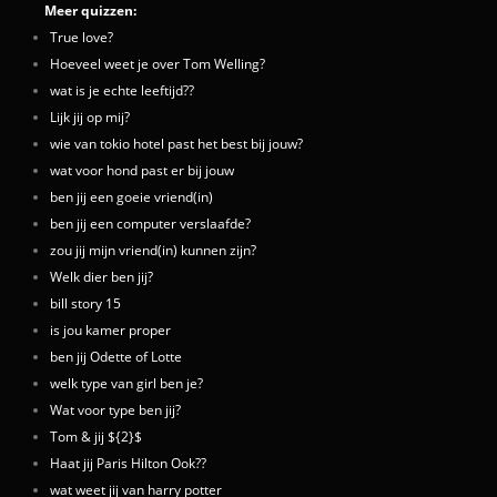
Meer quizzen:
True love?
Hoeveel weet je over Tom Welling?
wat is je echte leeftijd??
Lijk jij op mij?
wie van tokio hotel past het best bij jouw?
wat voor hond past er bij jouw
ben jij een goeie vriend(in)
ben jij een computer verslaafde?
zou jij mijn vriend(in) kunnen zijn?
Welk dier ben jij?
bill story 15
is jou kamer proper
ben jij Odette of Lotte
welk type van girl ben je?
Wat voor type ben jij?
Tom & jij ${2}$
Haat jij Paris Hilton Ook??
wat weet jij van harry potter