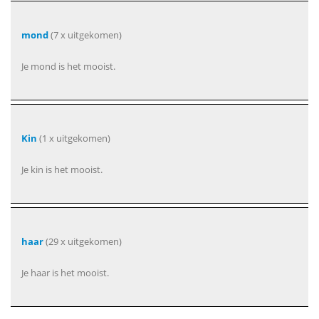
mond
(7 x uitgekomen)
Je mond is het mooist.
Kin
(1 x uitgekomen)
Je kin is het mooist.
haar
(29 x uitgekomen)
Je haar is het mooist.