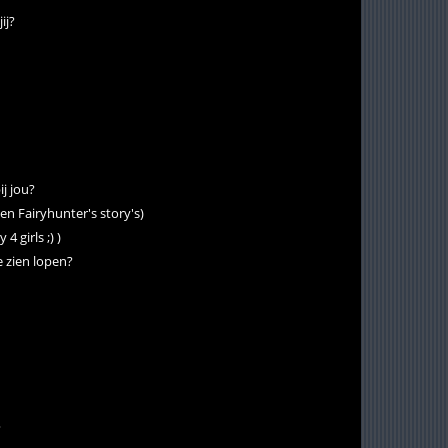
ij?
ij jou?
en Fairyhunter's story's)
4 girls ;) )
e zien lopen?
?