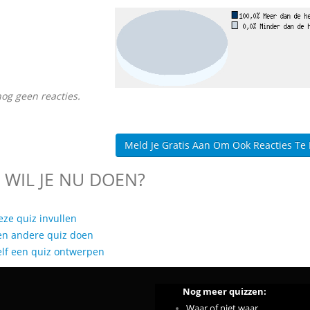
nog geen reacties.
Meld Je Gratis Aan Om Ook Reacties Te
 WIL JE NU DOEN?
eze quiz invullen
en andere quiz doen
elf een quiz ontwerpen
Nog meer quizzen:
Waar of niet waar.