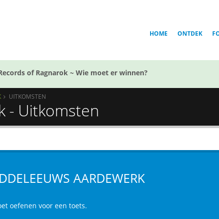
HOME
ONTDEK
F
Records of Ragnarok ~ Wie moet er winnen?
K
UITKOMSTEN
 - Uitkomsten
DDELEEUWS AARDEWERK
oet oefenen voor een toets.