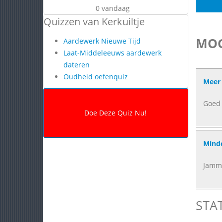
0 vandaag
Quizzen van Kerkuiltje
MOG
Aardewerk Nieuwe Tijd
Laat-Middeleeuws aardewerk
dateren
Oudheid oefenquiz
Meer 
Goed 
Minde
Jamm
STA