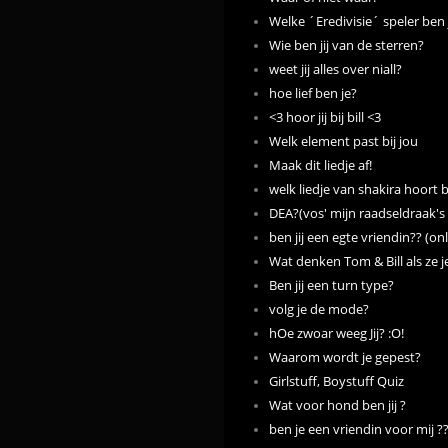
Welke ´Eredivisie´ speler ben j
Wie ben jij van de sterren?
weet jij alles over niall?
hoe lief ben je?
<3 hoor jij bij bill <3
Welk element past bij jou
Maak dit liedje af!
welk liedje van shakira hoort b
DEA?(vos' mijn raadseldraak's 
ben jij een egte vriendin?? (only 
Wat denken Tom & Bill als ze j
Ben jij een turn type?
volg je de mode?
hOe zwoar weeg Jij? :O!
Waarom wordt je gepest?
Girlstuff, Boystuff Quiz
Wat voor hond ben jij ?
ben je een vriendin voor mij ?