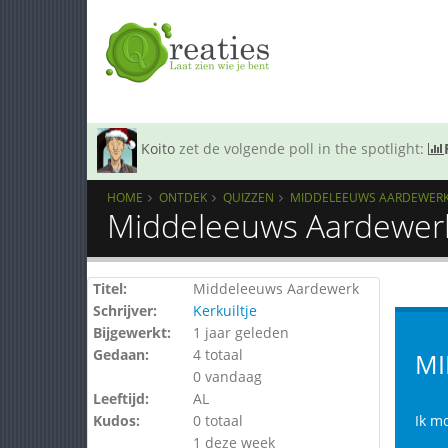
Koito
zet de volgende poll in the spotlight:
HOME
ONTDEK
QUIZZEN
MIDDELEEUWS AARDEWER
Middeleeuws Aardewerk
Titel:
Middeleeuws Aardewerk
Schrijver:
Kerkuiltje
Bijgewerkt:
1 jaar geleden
Gedaan:
4 totaal
MI
0 vandaag
Leeftijd:
AL
Kudos:
0 totaal
Ik m
1 deze week