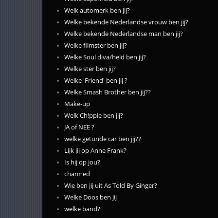
Welk automerk ben jij?
Welke bekende Nederlandse vrouw ben jij?
Welke bekende Nederlandse man ben jij?
Welke filmster ben jij?
Welke Soul diva/held ben jij?
Welke ster ben jij?
Welke 'Friend' ben jij ?
Welke Smash Brother ben jij??
Make-up
Welk Ch!ppie ben jij?
JA of NEE ?
welke getunde car ben jij??
Lijk jij op Anne Frank?
Is hij op jou?
charmed
Wie ben jij uit As Told By Ginger?
Welke Doos ben jij
welke band?