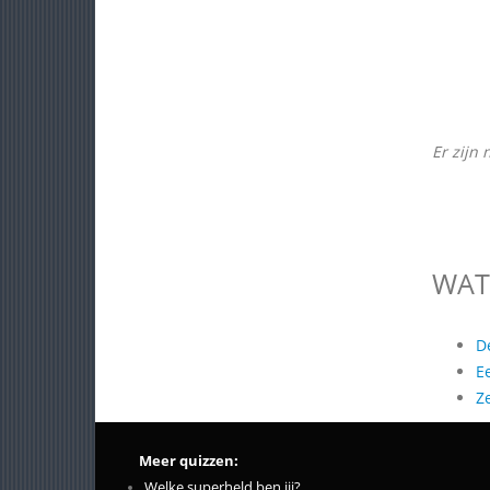
Er zijn 
WAT
D
E
Z
Meer quizzen:
Welke superheld ben jij?