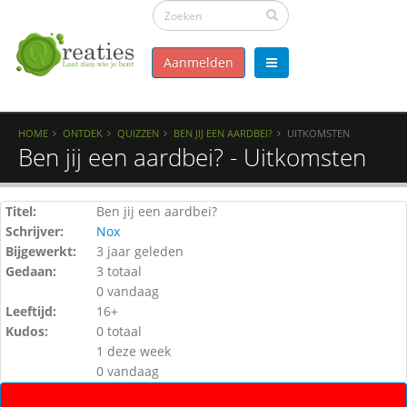
Aanmelden
HOME
ONTDEK
QUIZZEN
BEN JIJ EEN AARDBEI?
UITKOMSTEN
Ben jij een aardbei? - Uitkomsten
Titel:
Ben jij een aardbei?
Schrijver:
Nox
Bijgewerkt:
3 jaar geleden
Gedaan:
3 totaal
0 vandaag
Leeftijd:
16+
Kudos:
0 totaal
1 deze week
0 vandaag