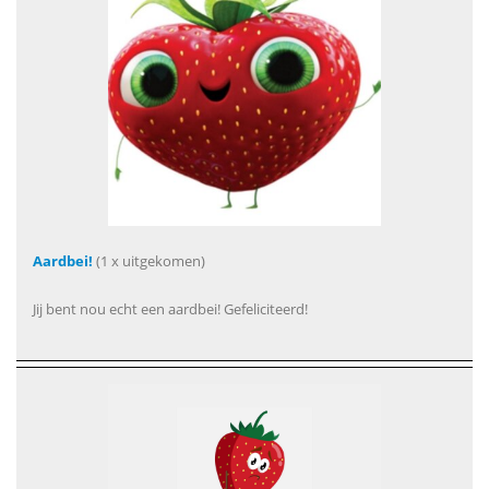
Aardbei!
(1 x uitgekomen)
Jij bent nou echt een aardbei! Gefeliciteerd!