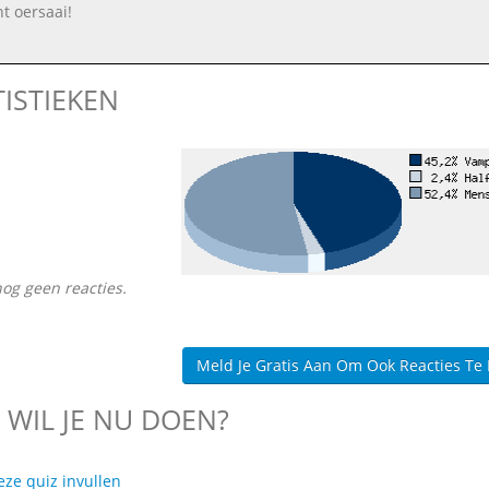
nt oersaai!
TISTIEKEN
nog geen reacties.
Meld Je Gratis Aan Om Ook Reacties Te
 WIL JE NU DOEN?
eze quiz invullen