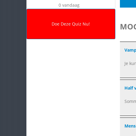
0 vandaag
MOG
Vamp
Je ku
Half 
Sommi
Mens