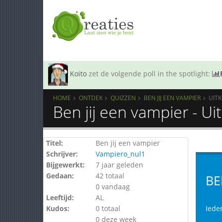
Koito
zet de volgende poll in the spotlight:
HOME
ONTDEK
QUIZZEN
BEN JIJ EEN VAMPIER
UIT
Ben jij een vampier - U
Titel:
Ben jij een vampier
Schrijver:
Vampiero_nul1
Bijgewerkt:
7 jaar geleden
Gedaan:
42 totaal
BE
0 vandaag
Leeftijd:
AL
Kudos:
0 totaal
Iede
0 deze week