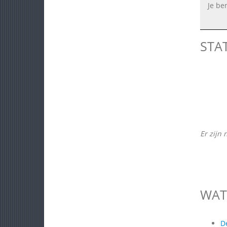
Je be
STA
Er zijn 
WAT
D