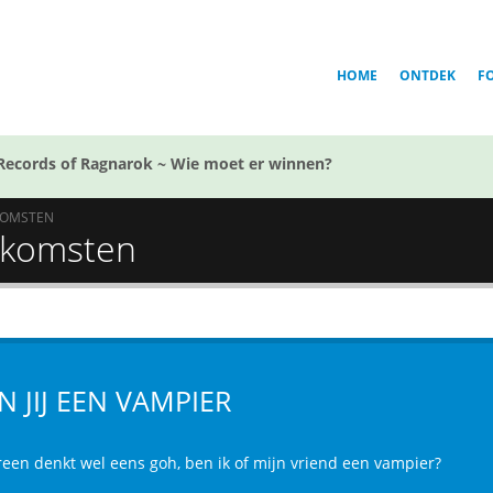
HOME
ONTDEK
F
Records of Ragnarok ~ Wie moet er winnen?
KOMSTEN
itkomsten
N JIJ EEN VAMPIER
reen denkt wel eens goh, ben ik of mijn vriend een vampier?