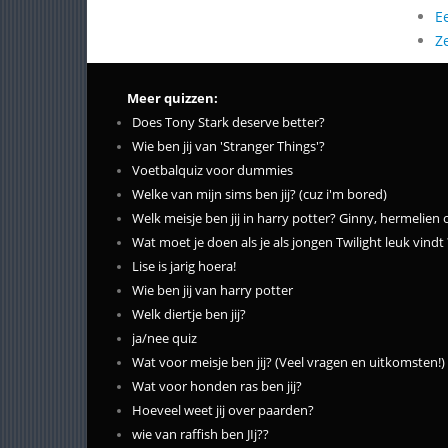
E
Z
Meer quizzen:
Does Tony Stark deserve better?
Wie ben jij van 'Stranger Things'?
Voetbalquiz voor dummies
Welke van mijn sims ben jij? (cuz i'm bored)
Welk meisje ben jij in harry potter? Ginny, hermelien 
Wat moet je doen als je als jongen Twilight leuk vindt 
Lise is jarig hoera!
Wie ben jij van harry potter
Welk diertje ben jij?
ja/nee quiz
Wat voor meisje ben jij? (Veel vragen en uitkomsten!)
Wat voor honden ras ben jij?
Hoeveel weet jij over paarden?
wie van raffish ben JIj??