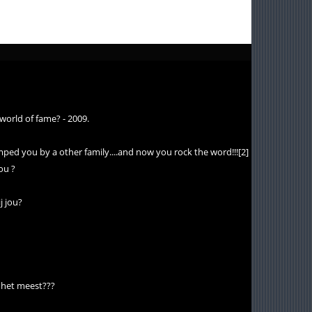
orld of fame? - 2009.
ed you by a other family....and now you rock the word!!![2]
ou ?
j jou?
ij het meest???