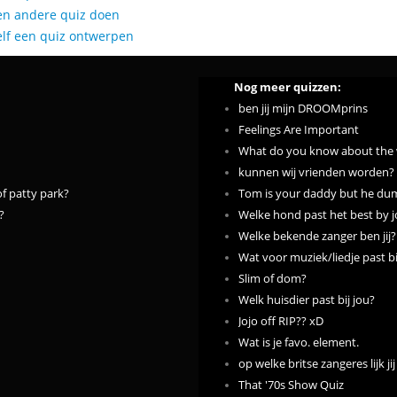
en andere quiz doen
elf een quiz ontwerpen
Nog meer quizzen:
ben jij mijn DROOMprins
Feelings Are Important
What do you know about the w
kunnen wij vrienden worden?
of patty park?
Tom is your daddy but he dump
?
Welke hond past het best by j
Welke bekende zanger ben jij?
Wat voor muziek/liedje past bi
Slim of dom?
Welk huisdier past bij jou?
Jojo off RIP?? xD
Wat is je favo. element.
op welke britse zangeres lijk j
That '70s Show Quiz