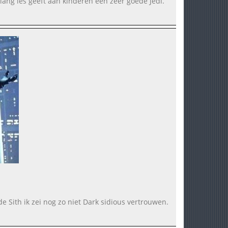
lang les geeft aan kinderen een zeer goede Jedi.
e Sith ik zei nog zo niet Dark sidious vertrouwen.