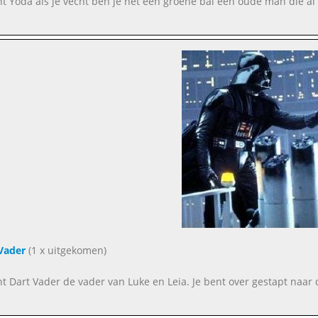
nt Yoda als je vecht ben je net een groene bal een oude man die al 
Vader
(1 x uitgekomen)
nt Dart Vader de vader van Luke en Leia. Je bent over gestapt naar d