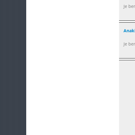
Je be
Anak
Je be