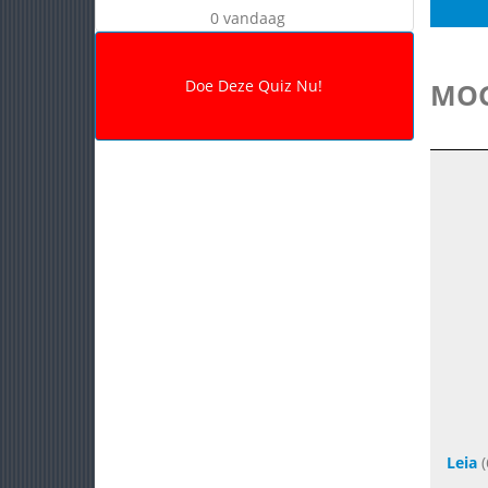
0 vandaag
MOG
Leia
(