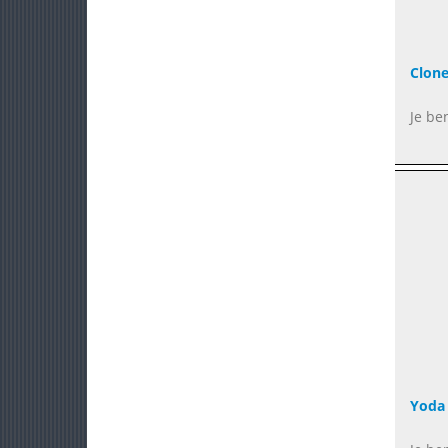
Clon
Je be
Yoda