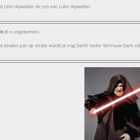
nt Leia skywalker de zus van Luke skywalker.
in
(6 x uitgekomen)
nt Anakin pas op straks wordt je nog Darth Vader Vertrouw Dark sid