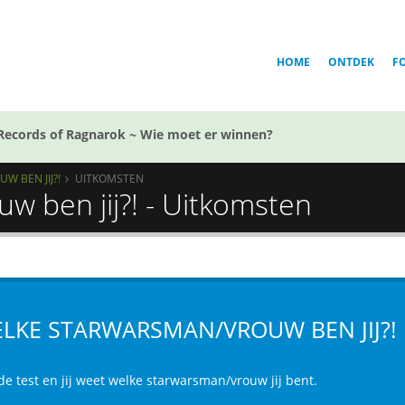
HOME
ONTDEK
F
Records of Ragnarok ~ Wie moet er winnen?
 BEN JIJ?!
UITKOMSTEN
w ben jij?! - Uitkomsten
LKE STARWARSMAN/VROUW BEN JIJ?!
de test en jij weet welke starwarsman/vrouw jij bent.