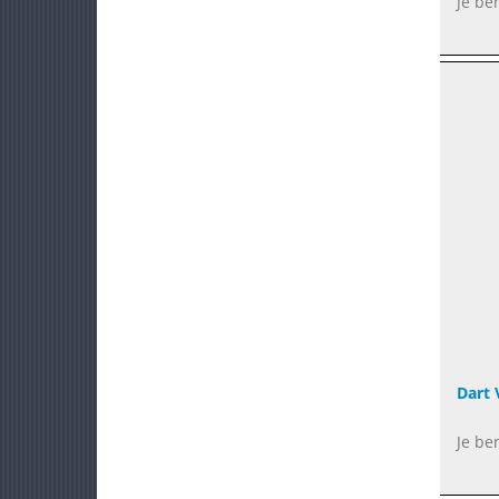
Je be
Dart 
Je be