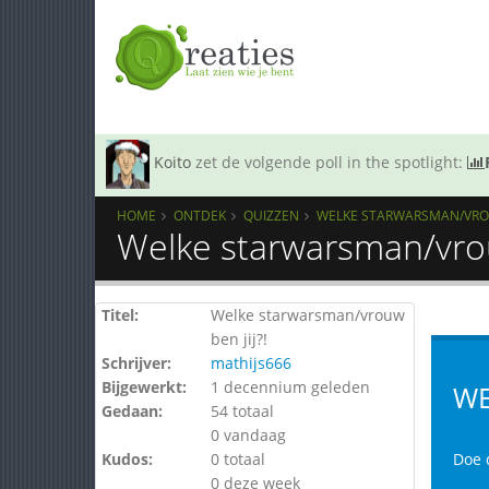
Koito
zet de volgende poll in the spotlight:
HOME
ONTDEK
QUIZZEN
WELKE STARWARSMAN/VROUW
Welke starwarsman/vrou
Titel:
Welke starwarsman/vrouw
ben jij?!
Schrijver:
mathijs666
Bijgewerkt:
1 decennium geleden
WE
Gedaan:
54 totaal
0 vandaag
Kudos:
0 totaal
Doe 
0 deze week