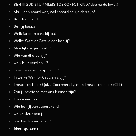
BEN JIJ GUD STUP MLEIG TOER OF FOT KIND? doe nu de kwis ;}
Als jij een paard was, welk paard zou je dan zijn?
Ben ik verliefd?
Ben jij basic?
Welk fandom past bij jou?
Welke Warrior Cats leider ben jij?
Moeilijkste quiz ooit...!
Wie van dhd ben jij?
welk huis verdien jij?
in wat voor auto rij jij later?
In welke Warrior Cat clan zit jij?
Theatertechniek Quizz Coornhert Lyceum Theatertechniek (CLT)
Zou jij bevriend met ons kunnen zijn?
Jimmy neutron
Wie ben jij van superarend
welke kleur ben jij
hoe kwetsbaar ben jij?
Meer quizzen