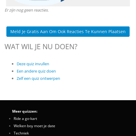
Er zijn nog geen reacties.
Meld Je Gratis Aan Om Ook Reacties Te Kunnen Plaatsen
WAT WIL JE NU DOEN?
Deze quiz invullen
Een andere quiz doen
Zelf een quiz ontwerpen
Meer quizzen:
Ride a go-kart
Welken boy moet je date
Techniek