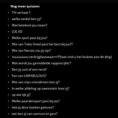
Nog meer quizzen:
TH-verhaal 1
welke winkel ben jij?
Wat betekent jou naam?
LOL XD
Welke sport past bij jou?
Wie van Tokio Hotel past het best bij jou??
Wie van Naruto zou jij zijn?
nuuuuuuuu verkrijgbaaaaaarrr!!!!(wat vind u het leukste aan dit ding)
Wat wordt jou gemiddelde rapportcijfer?
Ben jij cool of een nerd?
Fan van UNFABULOUS?
Wie van mijn vriendinnen ben jij?
In welke afdeling op zweinstein hoor jij?
op wie lijk jij?
Welke paardensport past bij jou?
heb jij deze boeken gelezen?
wie ben jij van samson en gert?