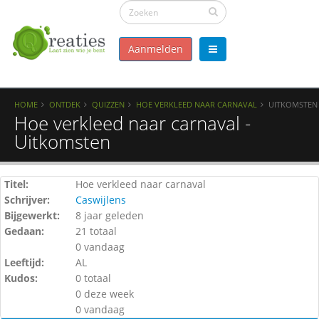
Aanmelden
HOME
ONTDEK
QUIZZEN
HOE VERKLEED NAAR CARNAVAL
UITKOMSTEN
Hoe verkleed naar carnaval -
Uitkomsten
Titel:
Hoe verkleed naar carnaval
Schrijver:
Caswijlens
Bijgewerkt:
8 jaar geleden
Gedaan:
21 totaal
0 vandaag
Leeftijd:
AL
Kudos:
0 totaal
0 deze week
0 vandaag