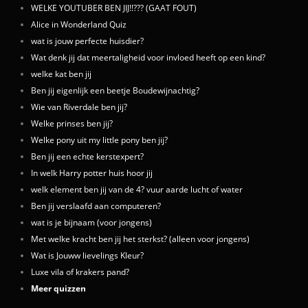
WELKE YOUTUBER BEN JIJ!!??? (GAAT FOUT)
Alice in Wonderland Quiz
wat is jouw perfecte huisdier?
Wat denk jij dat meertaligheid voor invloed heeft op een kind?
welke kat ben jij
Ben jij eigenlijk een beetje Boudewijnachtig?
Wie van Riverdale ben jij?
Welke prinses ben jij?
Welke pony uit my little pony ben jij?
Ben jij een echte kerstexpert?
In welk Harry potter huis hoor jij
welk element ben jij van de 4? vuur aarde lucht of water
Ben jij verslaafd aan computeren?
wat is je bijnaam (voor jongens)
Met welke kracht ben jij het sterkst? (alleen voor jongens)
Wat is Jouww lievelings Kleur?
Luxe vila of krakers pand?
Meer quizzen