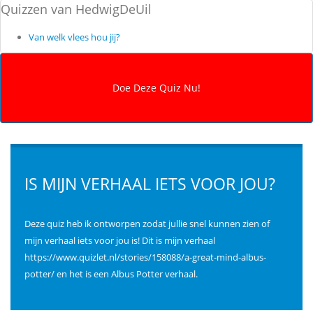
Quizzen van HedwigDeUil
Van welk vlees hou jij?
IS MIJN VERHAAL IETS VOOR JOU?
Deze quiz heb ik ontworpen zodat jullie snel kunnen zien of
mijn verhaal iets voor jou is! Dit is mijn verhaal
https://www.quizlet.nl/stories/158088/a-great-mind-albus-
potter/
en het is een Albus Potter verhaal.