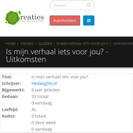
Aanmelden
HOME
ONTDEK
QUIZZEN
IS MIJN VERHAAL IETS VOOR JOU?
UITKOMSTE
Is mijn verhaal iets voor jou? -
Uitkomsten
Titel:
Is mijn verhaal iets voor jou?
Schrijver:
HedwigDeUil
Bijgewerkt:
9 jaar geleden
Gedaan:
59 totaal
0 vandaag
Leeftijd:
AL
Kudos:
0 totaal
0 deze week
0 vandaag