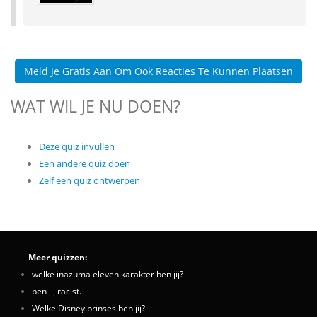
Meld Je Gratis Aan Om Ook Reacties Te Kunnen Plaatsen
WAT WIL JE NU DOEN?
Deze quiz invullen
Een andere quiz doen
Zelf een quiz ontwerpen
Meer quizzen:
welke inazuma eleven karakter ben jij?
ben jij racist.
Welke Disney prinses ben jij?