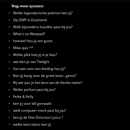
Nog meer quizzen:
Welke legendarische pokmon ben jij?
Op GWP in Duitsland.
Welk bijzondere huisdier past bij jou?
What's on Wattpad?
hoeveel hou jij van gustii
Mika quiz ^^
Welke plek heb jij in je klas?
wie ben je van Twilight
Van wat voor een kleding hou jij?
Ben jij bang voor de grote boze...geest?
Bij wie pas je het best van de Kaulitz-twins?
Welke parfum past bij jou?
Feike & Kelly
ben jij voor bill gemaakt
welk computer-merk past bij jou?
ken jij de One Direction Lyrics ?
welke teen titans ben jij