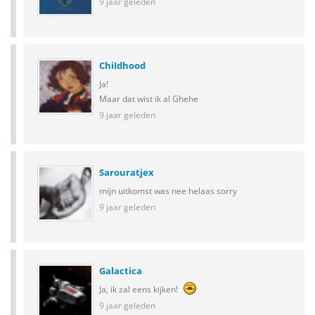
9 jaar geleden
ChiIdhood
Ja!
Maar dat wist ik al Ghehe
9 jaar geleden
Sarouratjex
mijn uitkomst was nee helaas sorry
9 jaar geleden
Galactica
Ja, ik zal eens kijken!
9 jaar geleden