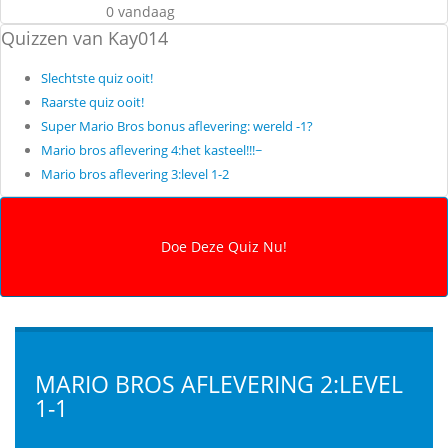
0 vandaag
Quizzen van Kay014
Slechtste quiz ooit!
Raarste quiz ooit!
Super Mario Bros bonus aflevering: wereld -1?
Mario bros aflevering 4:het kasteel!!!~
Mario bros aflevering 3:level 1-2
MARIO BROS AFLEVERING 2:LEVEL
1-1