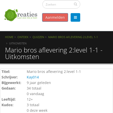
Aanmelden
HOME
ONTDEK
QUIZZEN
MARIO BROS AFLEVERING 2:LEVEL 1-1
UITKOMSTEN
Mario bros aflevering 2:level 1-1 -
Uitkomsten
Titel:
Mario bros aflevering 2:level 1-1
Schrijver:
Kay014
Bijgewerkt:
9 jaar geleden
Gedaan:
34 totaal
0 vandaag
Leeftijd:
12+
Kudos:
3 totaal
0 deze week