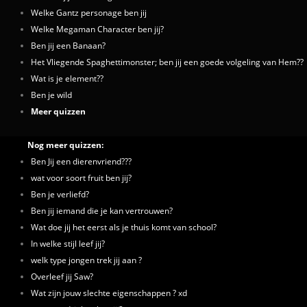
Welke Gantz personage ben jij
Welke Megaman Character ben jij?
Ben jij een Banaan?
Het Vliegende Spaghettimonster; ben jij een goede volgeling van Hem??
Wat is je element??
Ben je wild
Meer quizzen
Nog meer quizzen:
Ben Jij een dierenvriend???
wat voor soort fruit ben jij?
Ben je verliefd?
Ben jij iemand die je kan vertrouwen?
Wat doe jij het eerst als je thuis komt van school?
In welke stijl leef jij?
welk type jongen trek jij aan ?
Overleef jij Saw?
Wat zijn jouw slechte eigenschappen ? xd