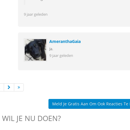
9 jaar geleden
AmeranthaGaia
Ja.
9 jaar geleden
2
Meld Je Gratis Aan Om Ook Reacties Te
 WIL JE NU DOEN?