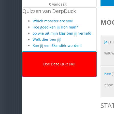
0 vandaag
Quizzen van DerpDuck
MOG
Which monster are you!
Hoe goed ken jij Iron man?
op wie uit mijn klas ben jij verliefd
Welk dier ben jij!
ja
(15
Kan jij een Skandiër worden!
wau
nee
(
nope
STA