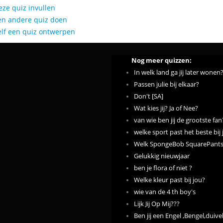
eze quiz invullen
en andere quiz doen
elf een quiz ontwerpen
Nog meer quizzen:
In welk land ga jij later wonen
Passen julie bij elkaar?
Don't [SA]
Wat kies jij? Ja of Nee?
van wie ben jij de grootste fan
welke sport past het beste bij 
Welk SpongeBob SquarePants f
Gelukkig nieuwjaar
ben je flora of niet ?
Welke kleur past bij jou?
wie van de 4 th boy's
Lijk Jij Op Mij???
Ben jij een Engel ,Bengel,duive