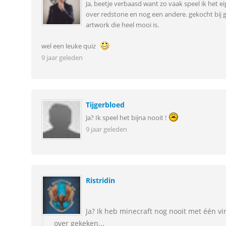
Ja, beetje verbaasd want zo vaak speel ik het ei
over redstone en nog een andere. gekocht bij 
artwork die heel mooi is.
wel een leuke quiz
9 jaar geleden
Tijgerbloed
Ja? Ik speel het bijna nooit !
9 jaar geleden
Ristridin
Ja? Ik heb minecraft nog nooit met één vi
over gekeken...