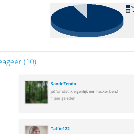
eageer (10)
SandeZendo
ja! (omdat ik eigenlijk een hacker ben.)
1 jaar geleden
Taffie122