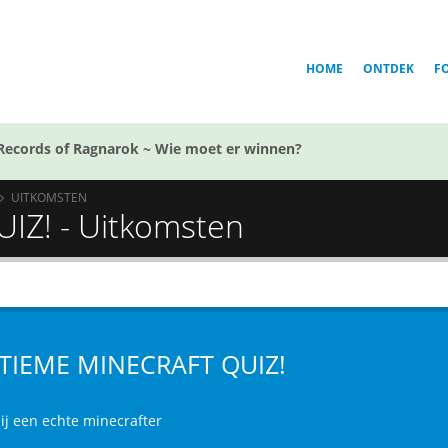
HOME
ONTDEK
F
Records of Ragnarok ~ Wie moet er winnen?
UITKOMSTEN
IZ! - Uitkomsten
TIEME MINECRAFT QUIZ!
jij een echte minecrafter