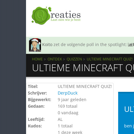
Koito
zet de volgende poll in the spotlight:
HOME
ONTDEK
QUIZZEN
ULTIEME MINECRAFT QUIZ!
ULTIEME MINECRAFT QU
Titel:
ULTIEME MINECRAFT QUIZ!
Schrijver:
DerpDuck
Bijgewerkt:
9 jaar geleden
Gedaan:
169 totaal
UL
0 vandaag
Leeftijd:
AL
Kudos:
1 totaal
ben 
1 deze week