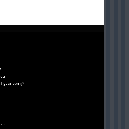
?
?
jou
iguur ben jij?
l???