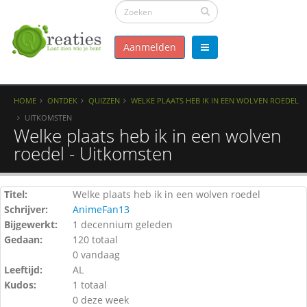
Aanmelden
HOME
ONTDEK
QUIZZEN
WELKE PLAATS HEB IK IN EEN WOLVEN ROEDEL
UITKOMSTEN
Welke plaats heb ik in een wolven
roedel - Uitkomsten
Titel:
Welke plaats heb ik in een wolven roedel
Schrijver:
AnimeFan13
Bijgewerkt:
1 decennium geleden
Gedaan:
120 totaal
0 vandaag
Leeftijd:
AL
Kudos:
1 totaal
0 deze week