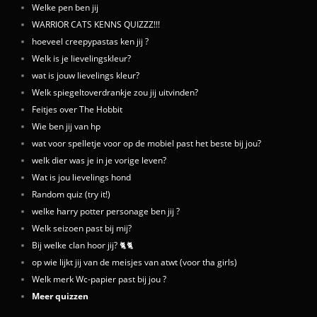
Welke pen ben jij
WARRIOR CATS KENNS QUIZZZ!!!
hoeveel creepypastas ken jij ?
Welk is je lievelingskleur?
wat is jouw lievelings kleur?
Welk spiegeltoverdrankje zou jij uitvinden?
Feitjes over The Hobbit
Wie ben jij van hp
wat voor spelletje voor op de mobiel past het beste bij jou?
welk dier was je in je vorige leven?
Wat is jou lievelings hond
Random quiz (try it!)
welke harry potter personage ben jij ?
Welk seizoen past bij mij?
Bij welke clan hoor jij? 🐈🐈
op wie lijkt jij van de meisjes van atwt (voor tha girls)
Welk merk Wc-papier past bij jou ?
Meer quizzen