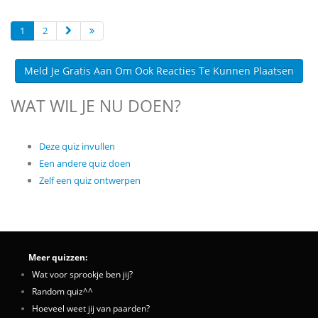
1
2
Meld Je Gratis Aan Om Ook Reacties Te Kunnen Plaatsen
WAT WIL JE NU DOEN?
Deze quiz invullen
Een andere quiz doen
Zelf een quiz ontwerpen
Meer quizzen:
Wat voor sprookje ben jij?
Random quiz^^
Hoeveel weet jij van paarden?