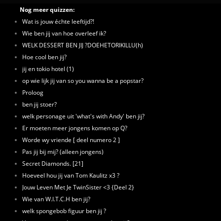
Nog meer quizzen:
Wat is jouw échte leeftijd?!
Wie ben jij van hoe overleef ik?
WELK DESSERT BEN JIJ ?DOEHETORIKILLU(h)
Hoe cool ben jij?
jij en tokio hotel (1)
op wie lijk jij van so you wanna be a popstar?
Proloog
ben jij stoer?
welk personage uit 'what's with Andy' ben jij?
Er moeten meer jongens komen op Q?
Worde wy vriende [ deel numero 2 ]
Pas jij bij mij? (alleen jongens)
Secret Diamonds. [21]
Hoeveel hou jij van Tom Kaulitz x3 ?
Jouw Leven Met Je TwinSister <3 {Deel 2}
Wie van W.I.T.C.H ben jij?
welk spongebob figuur ben jij ?