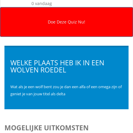
0 vandaag
WELKE PLAATS HEB IK IN EEN
WOLVEN ROEDEL
Wat als je een wolf bent zou je dan een alfa of een omega zijn of
geniet je van jouw titel als delta
MOGELIJKE UITKOMSTEN