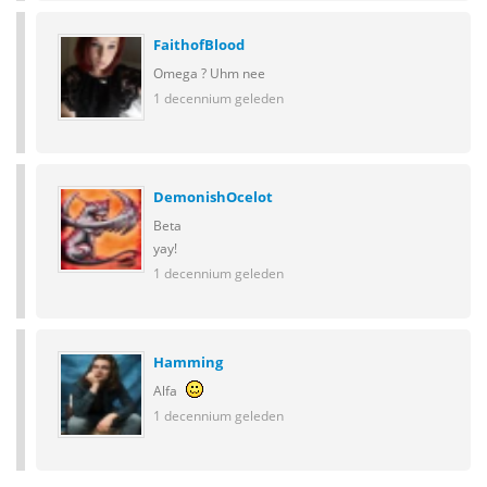
FaithofBlood
Omega ? Uhm nee
1 decennium geleden
DemonishOcelot
Beta
yay!
1 decennium geleden
Hamming
Alfa
1 decennium geleden