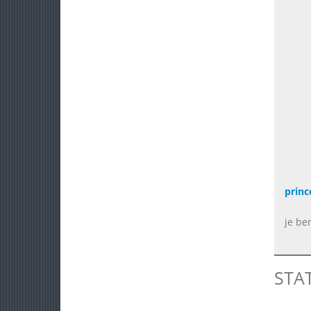
princ
je be
STA