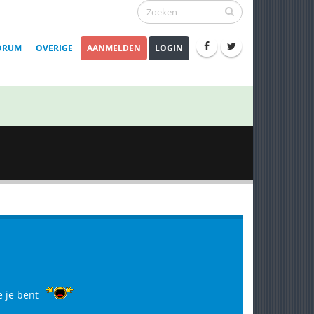
ORUM
OVERIGE
AANMELDEN
LOGIN
e je bent