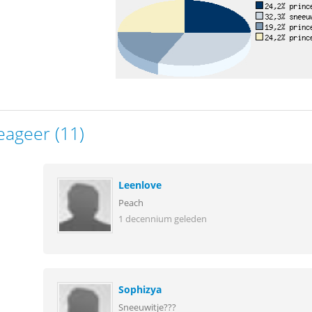
eageer (11)
Leenlove
Peach
1 decennium geleden
Sophizya
Sneeuwitje???