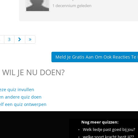
1 decennium geleden
2
3
Meld Je Gratis Aan Om Ook Reacties Te
 WIL JE NU DOEN?
eze quiz invullen
en andere quiz doen
elf een quiz ontwerpen
Nog meer quizzen:
Welk liedje past goed bij jou?
welke soort kracht bezit jij??