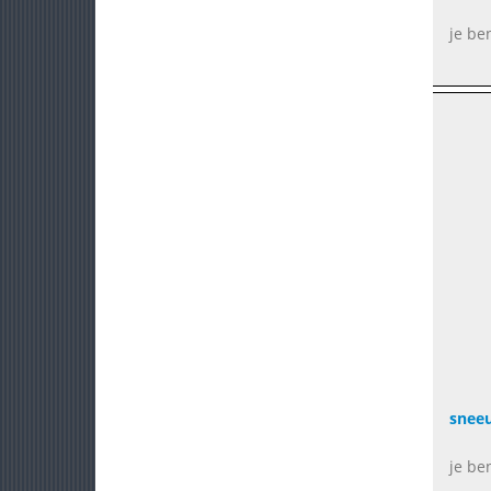
je be
snee
je be