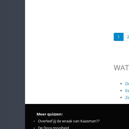
1
WAT
D
E
Z
Meer quizzen:
Overleef jij de wraak van Kaasman??
De Dora mooiheid