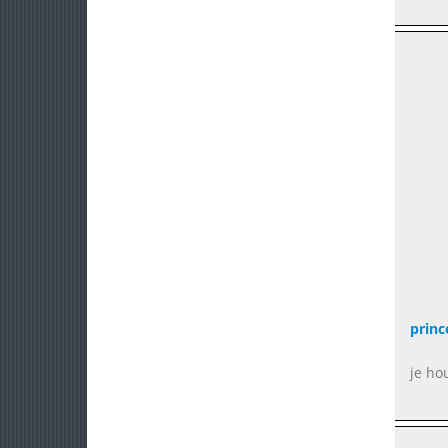
princ
je ho