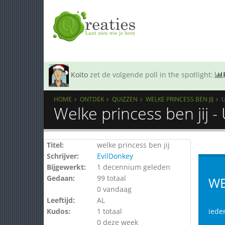
Koito
zet de volgende poll in the spotlight:
HOME
ONTDEK
QUIZZEN
WELKE PRINCESS BEN JIJ
Welke princess ben jij 
Titel:
welke princess ben jij
Schrijver:
EvilDonkey
Bijgewerkt:
1 decennium geleden
Gedaan:
99 totaal
WE
0 vandaag
Leeftijd:
AL
Kudos:
1 totaal
iede
0 deze week