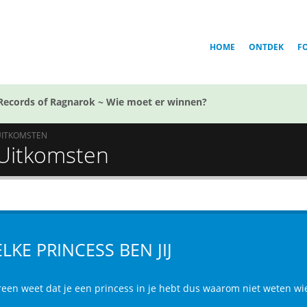
HOME
ONTDEK
F
Records of Ragnarok ~ Wie moet er winnen?
UITKOMSTEN
- Uitkomsten
LKE PRINCESS BEN JIJ
reen weet dat je een princess in je hebt dus waarom niet weten wi