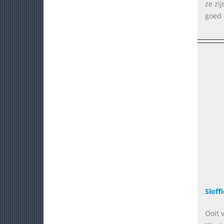
ze zi
goed 
Sloffi
Ooit 