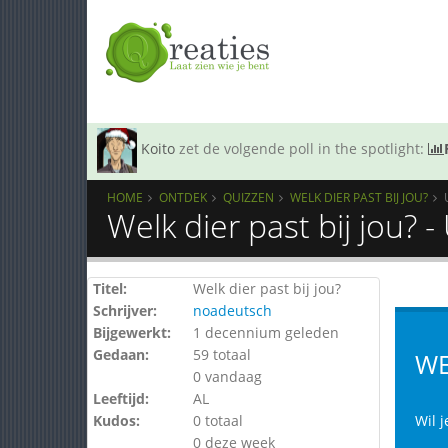
Koito
zet de volgende poll in the spotlight:
HOME
ONTDEK
QUIZZEN
WELK DIER PAST BIJ JOU?
Welk dier past bij jou? 
Titel:
Welk dier past bij jou?
Schrijver:
noadeutsch
Bijgewerkt:
1 decennium geleden
Gedaan:
59 totaal
WE
0 vandaag
Leeftijd:
AL
Kudos:
0 totaal
Wil j
0 deze week