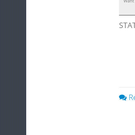
Want a
STA
R