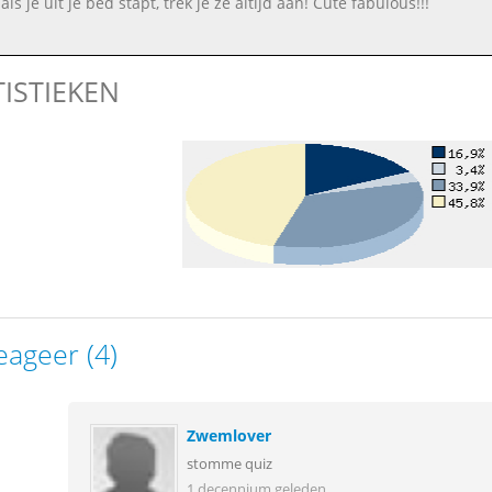
ls je uit je bed stapt, trek je ze altijd aan! Cute fabulous!!!
TISTIEKEN
eageer (4)
Zwemlover
stomme quiz
1 decennium geleden