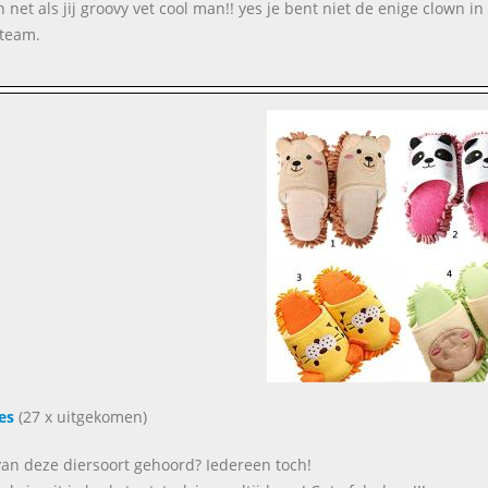
jn net als jij groovy vet cool man!! yes je bent niet de enige clown i
team.
es
(27 x uitgekomen)
van deze diersoort gehoord? Iedereen toch!