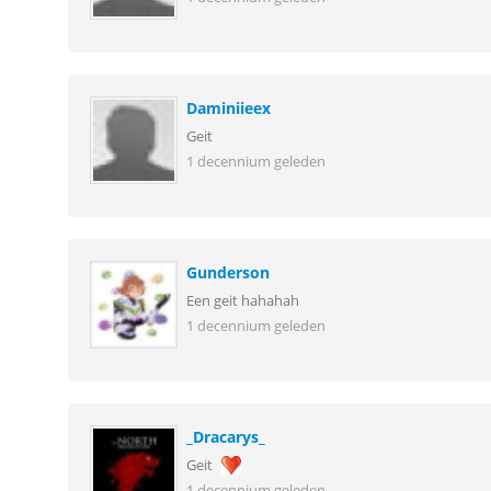
Daminiieex
Geit
1 decennium geleden
Gunderson
Een geit hahahah
1 decennium geleden
_Dracarys_
Geit
1 decennium geleden