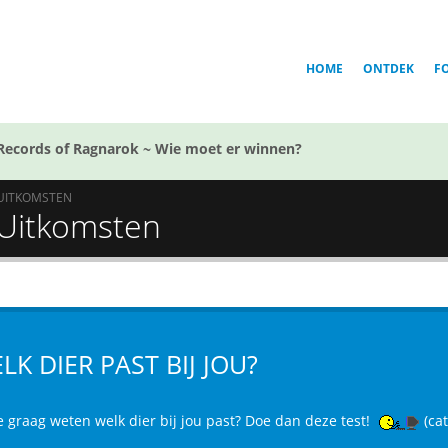
HOME
ONTDEK
F
Records of Ragnarok ~ Wie moet er winnen?
UITKOMSTEN
- Uitkomsten
LK DIER PAST BIJ JOU?
e graag weten welk dier bij jou past? Doe dan deze test!
(cat