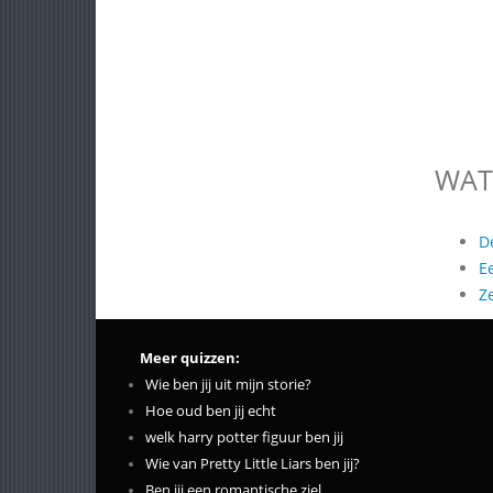
WAT
D
E
Z
Meer quizzen:
Wie ben jij uit mijn storie?
Hoe oud ben jij echt
welk harry potter figuur ben jij
Wie van Pretty Little Liars ben jij?
Ben jij een romantische ziel