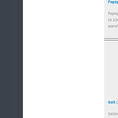
Pape
Papeg
ze zi
wand 
Geit
(
Geite