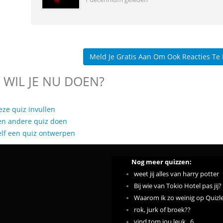
Meld Je Gratis Aan Om Ook Reacties Te
 WIL JE NU DOEN?
eze quiz invullen
en andere quiz doen
elf een quiz ontwerpen
Nog meer quizzen:
weet jij alles van harry potter
Bij wie van Tokio Hotel pas jij?
Waarom ik zo weinig op Quizl
rok, jurk of broek??
vind tom jou leuk,,,6