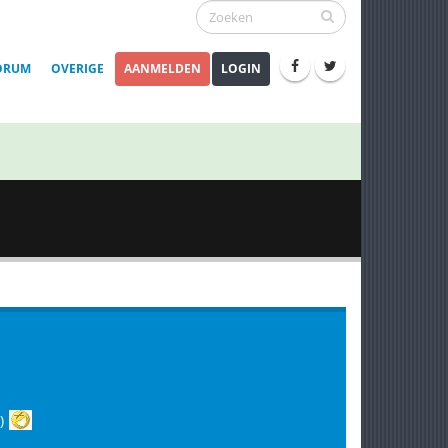
ORUM
OVERIGE
AANMELDEN
LOGIN
)