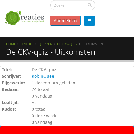
Aanmelden
HOME
ONTDEK
QUIZZEN
DE CKV-QUIZ
UITKOMSTEN
De CKV-quiz - Uitkomsten
Titel:
De CKV-quiz
Schrijver:
RobinQuee
Bijgewerkt:
1 decennium geleden
Gedaan:
74 totaal
0 vandaag
Leeftijd:
AL
Kudos:
0 totaal
0 deze week
0 vandaag