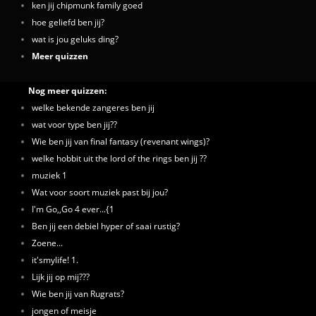
ken jij chipmunk family goed
hoe geliefd ben jij?
wat is jou geluks ding?
Meer quizzen
Nog meer quizzen:
welke bekende zangeres ben jij
wat voor type ben jij??
Wie ben jij van final fantasy (revenant wings)?
welke hobbit uit the lord of the rings ben jij ??
muziek 1
Wat voor soort muziek past bij jou?
I'm Go,,Go 4 ever...{1
Ben jij een debiel hyper of saai rustig?
Zoene...
it'smylife! 1.
Lijk jij op mij???
Wie ben jij van Rugrats?
jongen of meisje