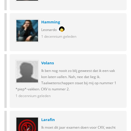
Hamming
Leonardo
1 decennium geleden
Volans
Ik ben nog nooit zo blij geweest dat ik een vak
kon laten vallen. Nah, nee dat lieg ik.
Taalwetenschappen staat bij mij op nummer 1
*piep*-vakken. CKV is nummer 2.
1 decennium geleden
Larafin
Ik moet dit jaar examen doen voor CKV, wacht