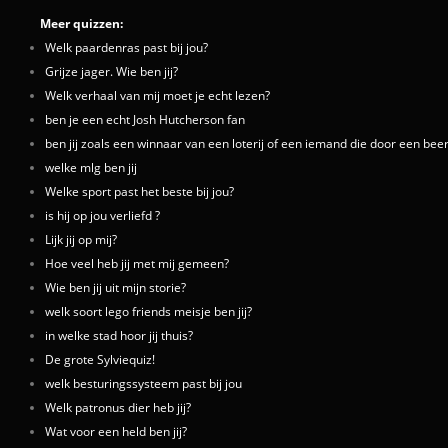
Meer quizzen:
Welk paardenras past bij jou?
Grijze jager. Wie ben jij?
Welk verhaal van mij moet je echt lezen?
ben je een echt Josh Hutcherson fan
ben jij zoals een winnaar van een loterij of een iemand die door een bee
welke mlg ben jij
Welke sport past het beste bij jou?
is hij op jou verliefd ?
Lijk jij op mij?
Hoe veel heb jij met mij gemeen?
Wie ben jij uit mijn storie?
welk soort lego friends meisje ben jij?
in welke stad hoor jij thuis?
De grote Sylviequiz!
welk besturingssysteem past bij jou
Welk patronus dier heb jij?
Wat voor een held ben jij?