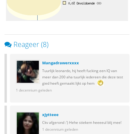
Reageer (8)
Mangadrawerxxxx
Tuurlijk leonardo, hij heeft fucking een IQ van
meer dan 200 aha tuurlijk iedereen die deze test
gied heeft gemaakt lijkt op hem
1 decennium geleden
xJytteee
Ckv afgerond :') Hehe stiekem heeeeul blij mee!
1 decennium geleden