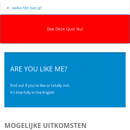
welke film ben jij?
ARE YOU LIKE ME?
find out if you're like or totally not.
it's btw fully in the English
MOGELIJKE UITKOMSTEN