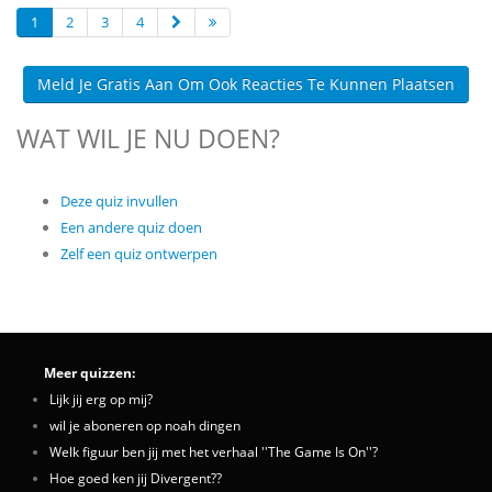
1
2
3
4
Meld Je Gratis Aan Om Ook Reacties Te Kunnen Plaatsen
WAT WIL JE NU DOEN?
Deze quiz invullen
Een andere quiz doen
Zelf een quiz ontwerpen
Meer quizzen:
Lijk jij erg op mij?
wil je aboneren op noah dingen
Welk figuur ben jij met het verhaal ''The Game Is On''?
Hoe goed ken jij Divergent??