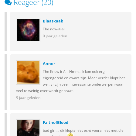
Reageer (20)
Blaaskaak
The now-it-al
9 jaar geleden
Anner
The Know it All. Hmm.. Ik kon ook erg
eigengereid en dwars zijn. Maar verder klopt het
wel. Er zijn veel interessante onderwerpen waar
veel te weinig over wordt gepraat.
9 jaar geleden
FaithofBlood
bad girl.... dit klopte niet echt vooral niet met die