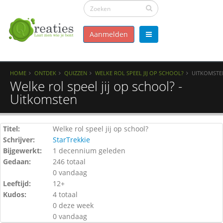
Aanmelden
HOME
ONTDEK
QUIZZEN
WELKE ROL SPEEL JIJ OP SCHOOL?
UITKOMSTE
Welke rol speel jij op school? -
Uitkomsten
Titel:
Welke rol speel jij op school?
Schrijver:
StarTrekkie
Bijgewerkt:
1 decennium geleden
Gedaan:
246 totaal
0 vandaag
Leeftijd:
12+
Kudos:
4 totaal
0 deze week
0 vandaag