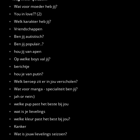
Wat voor moeder heb jij?
You in love?? (2)
Welk karakter heb jij?
Vriendschappen
Ben jij autistisch?
Ben jij populair..?
hou jij van apen
Op welke boys val jij?
berichtje
hou je van putin?
Welk beroep zit er in jou verscholen?
Wat voor manga - specialiteit ben jij?
jah or nein:)
welke pup past het beste bij jou
wat is je lievelings
welke kleur past het best bij jou?
Kanker
Wat is jouw lievelings seizoen?