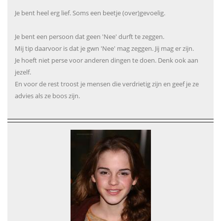
Je bent heel erg lief. Soms een beetje (over)gevoelig.
Je bent een persoon dat geen 'Nee' durft te zeggen.
Mij tip daarvoor is dat je gwn 'Nee' mag zeggen. Jij mag er zijn.
Je hoeft niet perse voor anderen dingen te doen. Denk ook aan
jezelf.
En voor de rest troost je mensen die verdrietig zijn en geef je ze
advies als ze boos zijn.