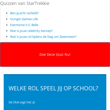
Quizzen van StarTrekkie
Ben jij echt verliefd?
Hunger Games Life.
Hermione V.S. Belle
Wat is jouw celebrity beroep?
Wat is jouw rol tijdens de Slag om Zweinstein?
WELKE ROL SPEEL JIJ OP SCHOOL?
De titel zegt het al.