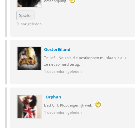
omschrijving
9 jaar geleden
OosterEiland
Te lief... Nou als die pestkoppen mij slaan, sla ik
ze net zo hard terug.
1 decennium geleden
_Orphan_
Bad Girl. Klopt eigenlijk wel.
1 decennium geleden