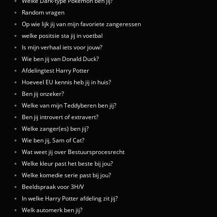
Welke Dark-type Pokemon ben jij?
Random vragen
Op wie lijk jij van mijn favoriete zangeressen
welke positsie sta jij in voetbal
Is mijn verhaal iets voor jouw?
Wie ben jij van Donald Duck?
Afdelingtest Harry Potter
Hoeveel EU kennis heb jij in huis?
Ben jij onzeker?
Welke van mijn Teddyberen ben jij?
Ben jij introvert of extravert?
Welke zanger(es) ben jij?
Wie ben jij, Sam of Cat?
Wat weet jij over Bestuursprocesrecht
Welke kleur past het beste bij jou?
Welke komedie serie past bij jou?
Beeldspraak voor 3H/V
In welke Harry Potter afdeling zit jij?
Welk automerk ben jij?