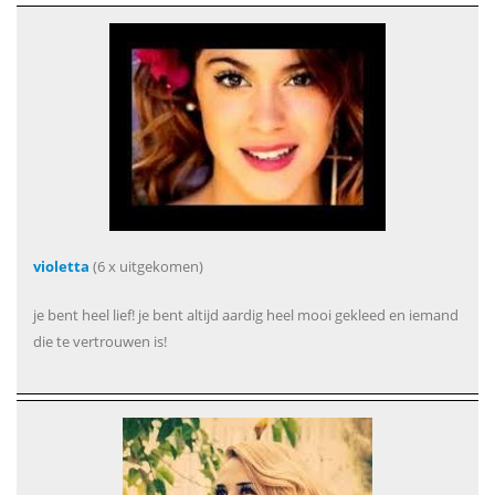
violetta
(6 x uitgekomen)
je bent heel lief! je bent altijd aardig heel mooi gekleed en iemand
die te vertrouwen is!