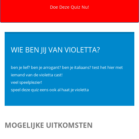
WIE BEN JIJ VAN VIOLETTA?
ben je lief? ben je arrogant? ben je italiaans? test het hier met
iemand van de violetta cast!
veel speelplezier!
speel deze quiz eens ook al haat je violetta
MOGELIJKE UITKOMSTEN