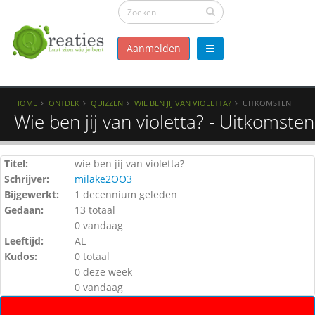
Aanmelden
HOME
ONTDEK
QUIZZEN
WIE BEN JIJ VAN VIOLETTA?
UITKOMSTEN
Wie ben jij van violetta? - Uitkomsten
Titel:
wie ben jij van violetta?
Schrijver:
milake2OO3
Bijgewerkt:
1 decennium geleden
Gedaan:
13 totaal
0 vandaag
Leeftijd:
AL
Kudos:
0 totaal
0 deze week
0 vandaag