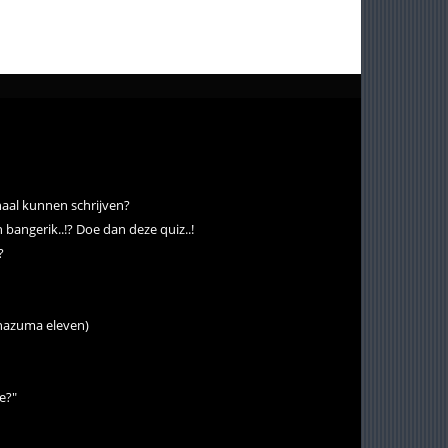
haal kunnen schrijven?
 bangerik..!? Doe dan deze quiz..!
?
inazuma eleven)
e?"