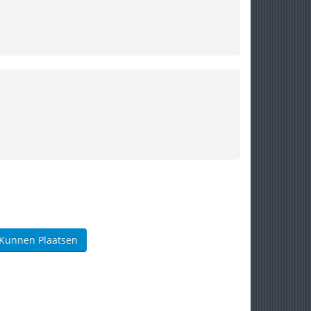
 Kunnen Plaatsen