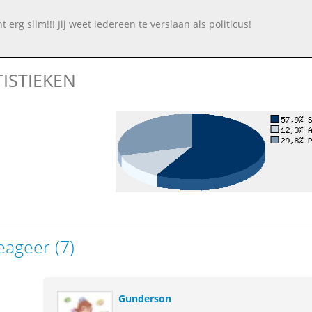
nt erg slim!!! Jij weet iedereen te verslaan als politicus!
TISTIEKEN
eageer (7)
Gunderson