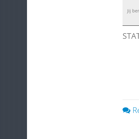
Jij be
STA
R