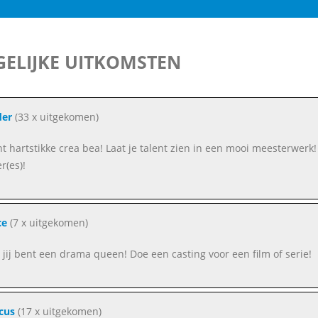
ELIJKE UITKOMSTEN
der
(33 x uitgekomen)
nt hartstikke crea bea! Laat je talent zien in een mooi meesterwerk
r(es)!
ce
(7 x uitgekomen)
, jij bent een drama queen! Doe een casting voor een film of serie!
icus
(17 x uitgekomen)