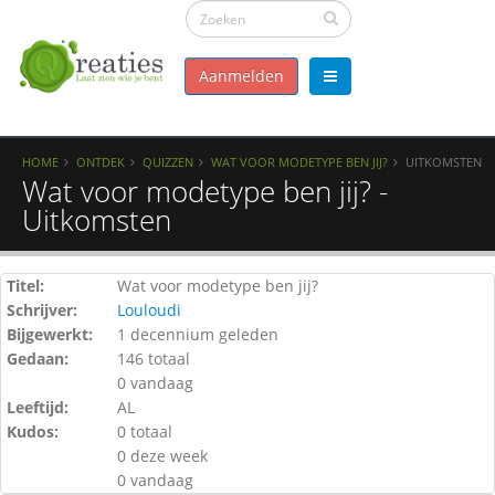
Aanmelden
HOME
ONTDEK
QUIZZEN
WAT VOOR MODETYPE BEN JIJ?
UITKOMSTEN
Wat voor modetype ben jij? -
Uitkomsten
Titel:
Wat voor modetype ben jij?
Schrijver:
Louloudi
Bijgewerkt:
1 decennium geleden
Gedaan:
146 totaal
0 vandaag
Leeftijd:
AL
Kudos:
0 totaal
0 deze week
0 vandaag