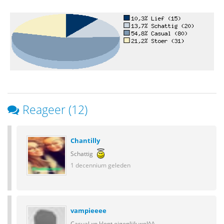
Reageer (12)
Chantilly
Schattig
1 decennium geleden
vampieeee
Casual xp klopt eigenlijk wel^^