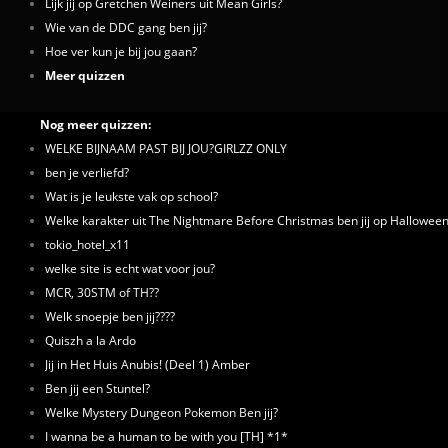
Lijk jij op Gretchen Weiners uit Mean Girls?
Wie van de DDC gang ben jij?
Hoe ver kun je bij jou gaan?
Meer quizzen
Nog meer quizzen:
WELKE BIJNAAM PAST BIJ JOU?GIRLZZ ONLY
ben je verliefd?
Wat is je leukste vak op school?
Welke karakter uit The Nightmare Before Christmas ben jij op Hallowee
tokio_hotel_x11
welke site is echt wat voor jou?
MCR, 30STM of TH??
Welk snoepje ben jij????
Quiszh a la Ardo
Jij in Het Huis Anubis! (Deel 1) Amber
Ben jij een Stuntel?
Welke Mystery Dungeon Pokemon Ben jij?
I wanna be a human to be with you [TH] *1*