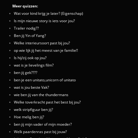
Meer quizzen:
Wat voor kind krijg je later? (Eigenschap)
Is mijn nieuwe story is iets voor jou?
Trailer nodig??
Ben jij Yin of Yang?
Welke interieursoort past bij jou?
op wie lijk jij het meest van je familie!!
Is hij/zij ook op jou?
wat is je lievelings film?
ben jij gek????
ben je een unitato,unicorn of unitato
wat is jou beste Vak?
wie ben jij van the thundermans
Welke toverkracht past het best bij jou?
welk stripfiguur ben jij?
Hoe melig ben jij?
ben jij mijn vader of mijn moeder?
Welk paardenras past bij jouw?