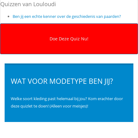
Quizzen van Louloudi
Ben jij een echte kenner over de geschiedenis van paarden?
WAT VOOR MODETYPE BEN JIJ?
Welke soort kleding past helemaal bij jou? Kom erachter door
deze quizlet te doen! (Alleen voor meisjes)!