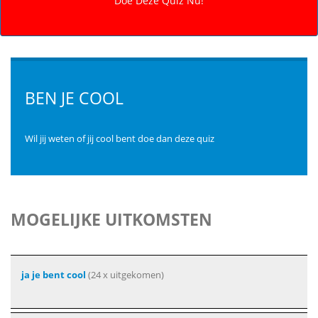
BEN JE COOL
Wil jij weten of jij cool bent doe dan deze quiz
MOGELIJKE UITKOMSTEN
ja je bent cool
(24 x uitgekomen)