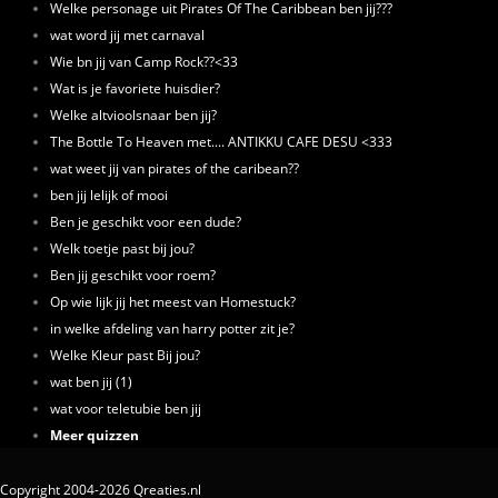
Welke personage uit Pirates Of The Caribbean ben jij???
wat word jij met carnaval
Wie bn jij van Camp Rock??<33
Wat is je favoriete huisdier?
Welke altvioolsnaar ben jij?
The Bottle To Heaven met.... ANTIKKU CAFE DESU <333
wat weet jij van pirates of the caribean??
ben jij lelijk of mooi
Ben je geschikt voor een dude?
Welk toetje past bij jou?
Ben jij geschikt voor roem?
Op wie lijk jij het meest van Homestuck?
in welke afdeling van harry potter zit je?
Welke Kleur past Bij jou?
wat ben jij (1)
wat voor teletubie ben jij
Meer quizzen
Copyright 2004-2026 Qreaties.nl