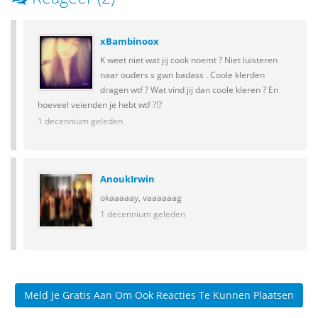
xBambinoox
K weet niet wat jij cook noemt ? Niet luisteren
naar ouders s gwn badass . Coole klerden
dragen wtf ? Wat vind jij dan coole kleren ? En
hoeveel veienden je hebt wtf ?!?
1 decennium geleden
AnoukIrwin
okaaaaay, vaaaaaag
1 decennium geleden
Meld Je Gratis Aan Om Ook Reacties Te Kunnen Plaatsen