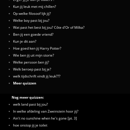
Kun jij leuk met mij chillen?
Op welke filosoof lijk jij?
Welke boy past bij jou?
Wat past het best bij jou? Côte d'Or of Milka?
Ben jij een goede vriend?
Kun je dit aan?
Hoe goed ken jij Harry Potter?
Wie ben jij uit mijn storie?
Welke persoon ben jij?
Welk beroep past bij je?
welk tijdschrift vindt jij leuk???
Meer quizzen
Nog meer quizzen:
welk land past bij jou?
In welke afdeling van Zweinstein hoor jij?
Ain't no sunshine when he's gone [pt. 3]
hoe onstop jij je toilet