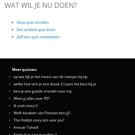
WAT WIL JE NU DOEN?
Deze quiz invullen
Een andere quiz doen
Zelf een quiz ontwerpen
Meer quizzen:
op wie lijk je het meest van de meisjes bij hp
welke hoe tem je een draak 2:) past het best bij je
ben je een goede vriendin voor mij
Weet jij alles over R5?
Ik zoek story's!
Welk karakter van Poeskat ben jij?.
The Hobbit story iets voor jou?
Anouar Tahadi
Erger jij je aan je ouders ?