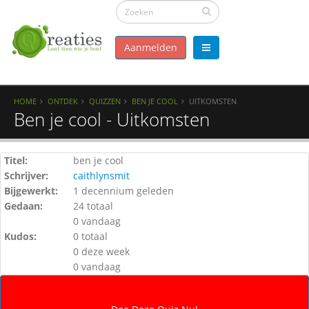
Aanmelden
HOME
ONTDEK
QUIZZEN
BEN JE COOL
UITKOMSTEN
Ben je cool - Uitkomsten
Titel:
ben je cool
Schrijver:
caithlynsmit
Bijgewerkt:
1 decennium geleden
Gedaan:
24 totaal
0 vandaag
Kudos:
0 totaal
0 deze week
0 vandaag