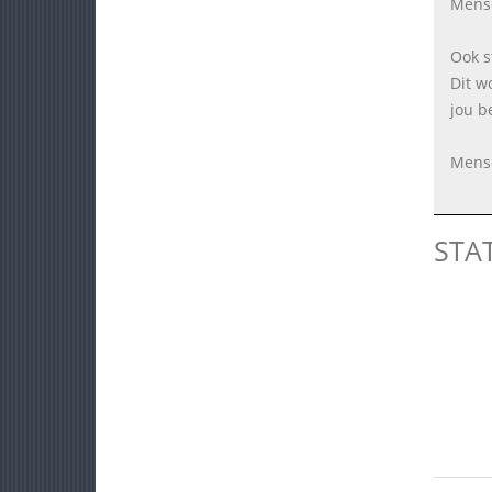
Mense
Ook s
Dit w
jou be
Mense
STA