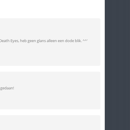
 Death Eyes, heb geen glans alleen een dode blik. ^^'
 gedaan!