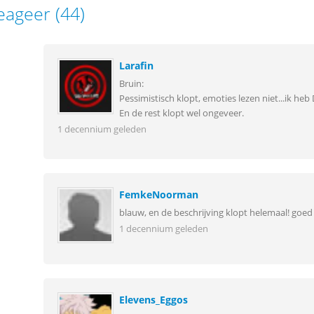
eageer (44)
Larafin
Bruin:
Pessimistisch klopt, emoties lezen niet...ik heb
En de rest klopt wel ongeveer.
1 decennium geleden
FemkeNoorman
blauw, en de beschrijving klopt helemaal! goed
1 decennium geleden
Elevens_Eggos