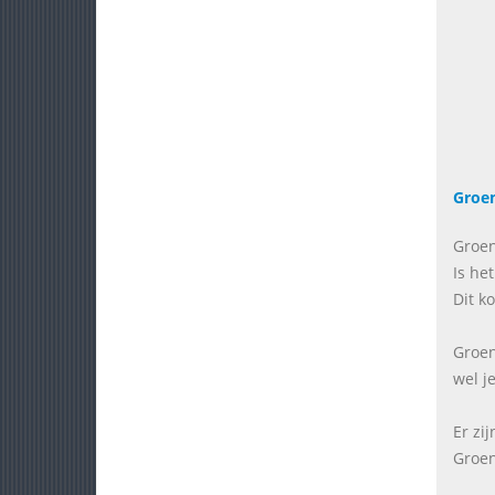
Groen
Groen
Is he
Dit k
Groen
wel je
Er zi
Groen