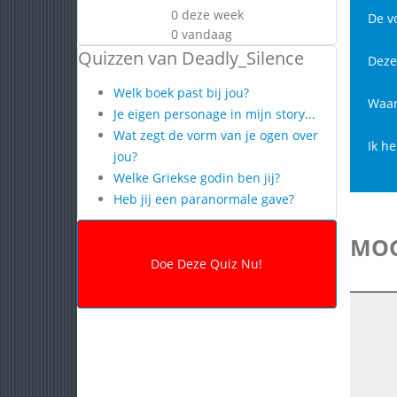
0 deze week
De vo
0 vandaag
Quizzen van Deadly_Silence
Deze
Welk boek past bij jou?
Waars
Je eigen personage in mijn story...
Wat zegt de vorm van je ogen over
Ik h
jou?
Welke Griekse godin ben jij?
Heb jij een paranormale gave?
MOG