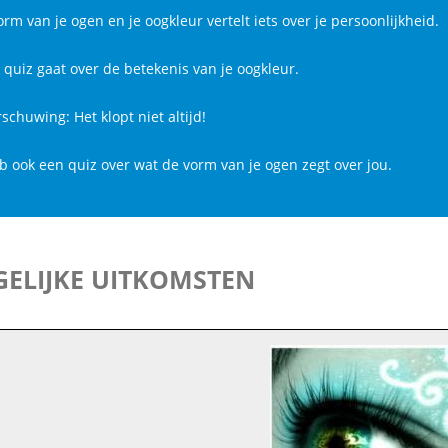
rm van je ogen en je oogkleur vertelt iets over je persoonlijkheid.
 quiz gaat over de betekenis van je oogkleur.
chuwing: Het klopt niet altijd!
eb ook een quiz over wat de vorm van je ogen zegt over jou.
ELIJKE UITKOMSTEN