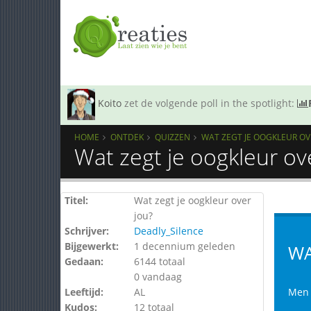
Koito
zet de volgende poll in the spotlight:
HOME
ONTDEK
QUIZZEN
WAT ZEGT JE OOGKLEUR OV
Wat zegt je oogkleur ov
Titel:
Wat zegt je oogkleur over
jou?
Schrijver:
Deadly_Silence
Bijgewerkt:
1 decennium geleden
WA
Gedaan:
6144 totaal
0 vandaag
Leeftijd:
AL
Men 
Kudos:
12 totaal