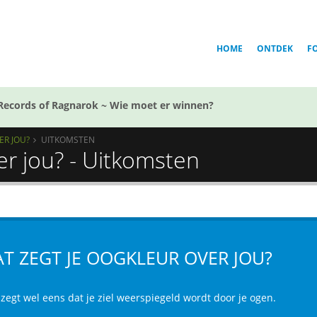
HOME
ONTDEK
F
Records of Ragnarok ~ Wie moet er winnen?
ER JOU?
UITKOMSTEN
er jou? - Uitkomsten
T ZEGT JE OOGKLEUR OVER JOU?
zegt wel eens dat je ziel weerspiegeld wordt door je ogen.