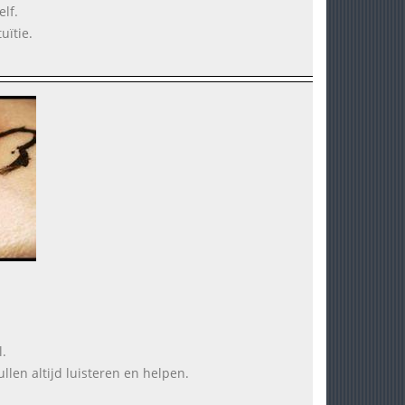
lf.
uïtie.
.
len altijd luisteren en helpen.