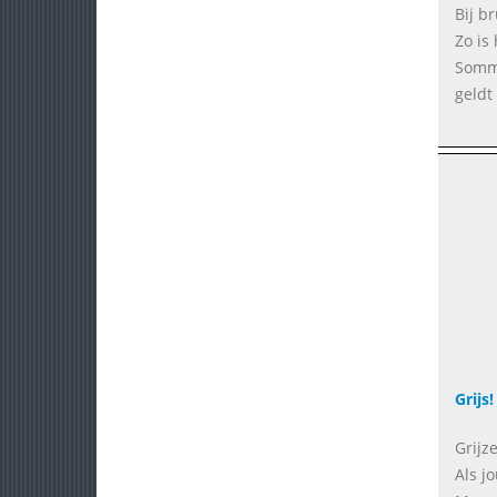
Bij b
Zo is
Sommi
geldt
Grijs!
Grijz
Als j