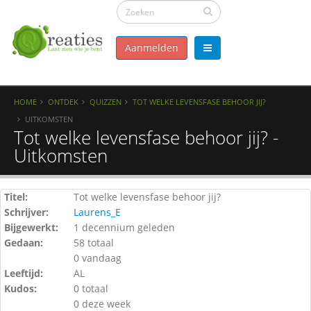
Aanmelden
HOME
ONTDEK
QUIZZEN
TOT WELKE LEVENSFASE BEHOOR JIJ?
UITKOMSTEN
Tot welke levensfase behoor jij? -
Uitkomsten
Titel:
Tot welke levensfase behoor jij?
Schrijver:
Laurens_E
Bijgewerkt:
1 decennium geleden
Gedaan:
58 totaal
0 vandaag
Leeftijd:
AL
Kudos:
0 totaal
0 deze week