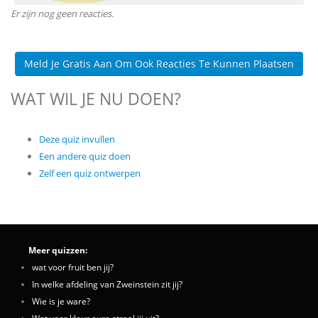
Er zijn nog geen reacties.
Meld Je Gratis Aan Om Ook Reacties Te Kunnen Plaatsen
WAT WIL JE NU DOEN?
Deze quiz invullen
Een andere quiz doen
Zelf een quiz ontwerpen
Meer quizzen:
wat voor fruit ben jij?
In welke afdeling van Zweinstein zit jij?
Wie is je ware?