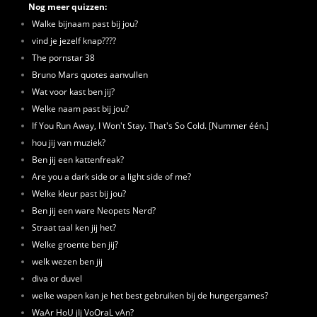
Nog meer quizzen:
Walke bijnaam past bij jou?
vind je jezelf knap????
The pornstar 38
Bruno Mars quotes aanvullen
Wat voor kast ben jij?
Welke naam past bij jou?
If You Run Away, I Won't Stay. That's So Cold. [Nummer één.]
hou jij van muziek?
Ben jij een kattenfreak?
Are you a dark side or a light side of me?
Welke kleur past bij jou?
Ben jij een ware Neopets Nerd?
Straat taal ken jij het?
Welke groente ben jij?
welk wezen ben jij
diva or duvel
welke wapen kan je het best gebruiken bij de hungergames?
WaAr HoU jIj VoOraL vAn?