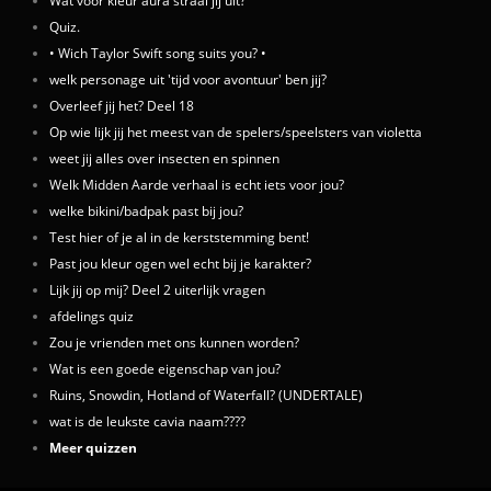
Wat voor kleur aura straal jij uit?
Quiz.
• Wich Taylor Swift song suits you? •
welk personage uit 'tijd voor avontuur' ben jij?
Overleef jij het? Deel 18
Op wie lijk jij het meest van de spelers/speelsters van violetta
weet jij alles over insecten en spinnen
Welk Midden Aarde verhaal is echt iets voor jou?
welke bikini/badpak past bij jou?
Test hier of je al in de kerststemming bent!
Past jou kleur ogen wel echt bij je karakter?
Lijk jij op mij? Deel 2 uiterlijk vragen
afdelings quiz
Zou je vrienden met ons kunnen worden?
Wat is een goede eigenschap van jou?
Ruins, Snowdin, Hotland of Waterfall? (UNDERTALE)
wat is de leukste cavia naam????
Meer quizzen