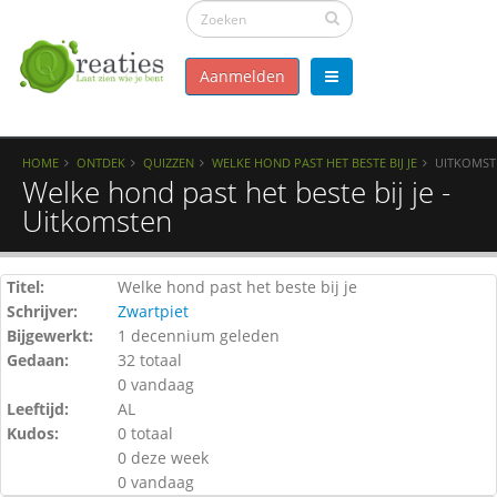
Aanmelden
HOME
ONTDEK
QUIZZEN
WELKE HOND PAST HET BESTE BIJ JE
UITKOMST
Welke hond past het beste bij je -
Uitkomsten
Titel:
Welke hond past het beste bij je
Schrijver:
Zwartpiet
Bijgewerkt:
1 decennium geleden
Gedaan:
32 totaal
0 vandaag
Leeftijd:
AL
Kudos:
0 totaal
0 deze week
0 vandaag