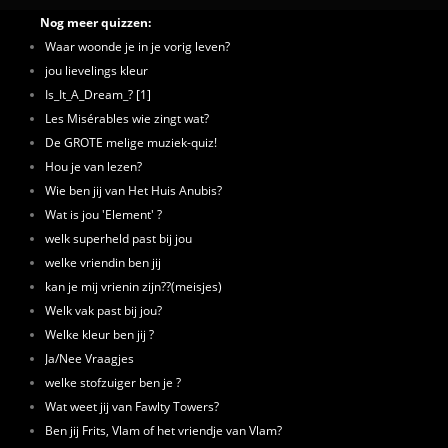
Nog meer quizzen:
Waar woonde je in je vorig leven?
jou lievelings kleur
Is_It_A_Dream_? [1]
Les Misérables wie zingt wat?
De GROTE melige muziek-quiz!
Hou je van lezen?
Wie ben jij van Het Huis Anubis?
Wat is jou 'Element' ?
welk superheld past bij jou
welke vriendin ben jij
kan je mij vrienin zijn??(meisjes)
Welk vak past bij jou?
Welke kleur ben jij ?
Ja/Nee Vraagjes
welke stofzuiger ben je ?
Wat weet jij van Fawlty Towers?
Ben jij Frits, Vlam of het vriendje van Vlam?