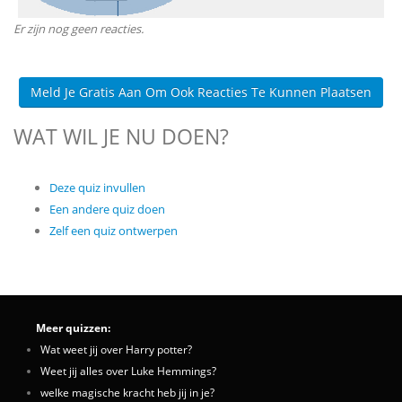
Er zijn nog geen reacties.
Meld Je Gratis Aan Om Ook Reacties Te Kunnen Plaatsen
WAT WIL JE NU DOEN?
Deze quiz invullen
Een andere quiz doen
Zelf een quiz ontwerpen
Meer quizzen:
Wat weet jij over Harry potter?
Weet jij alles over Luke Hemmings?
welke magische kracht heb jij in je?