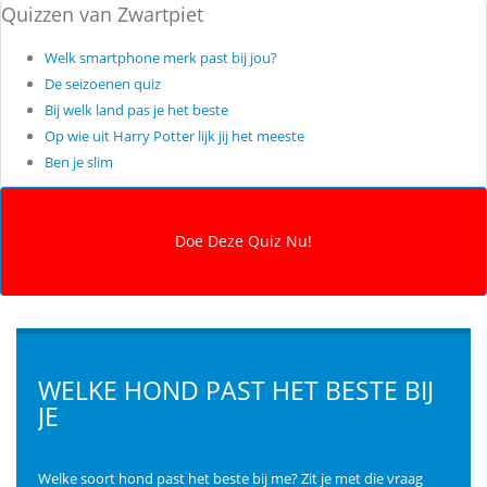
Quizzen van Zwartpiet
Welk smartphone merk past bij jou?
De seizoenen quiz
Bij welk land pas je het beste
Op wie uit Harry Potter lijk jij het meeste
Ben je slim
WELKE HOND PAST HET BESTE BIJ
JE
Welke soort hond past het beste bij me? Zit je met die vraag