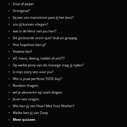
Zout of peper
Grongeoa?
bij wie van mainstreet past jij het best?
zou jij kunnen vliegen?
wat is de kleur van jou hart?
De gestoorde onzin quiz! leuk en grappig
Hoe hopeloos ben jij?
Violetta fan?
elf, mens, dwerg, hobbit of ork???
Op welke pony van de manege mag jij rijden?
is mijn story iets voor jou?
Wie is jouw perfecte 5SOS boy?
Random Vragen.
wil je aboneren op noah dingen
Ja en nee vragen
Wie ben jij van How I Met Your Mother?
Welke ben jij van Zoop
Meer quizzen