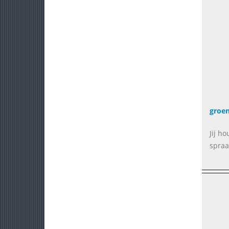
groe
Jij h
spraa