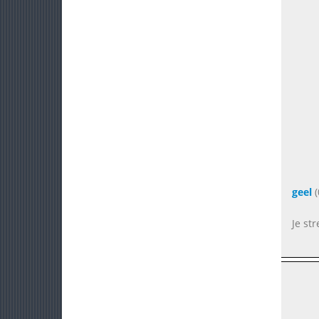
geel
(
Je st