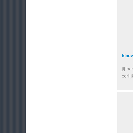
blau
Jij b
eerlij