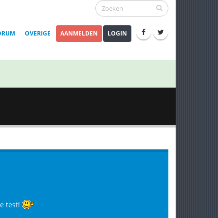
ORUM
OVERIGE
AANMELDEN
LOGIN
 test!