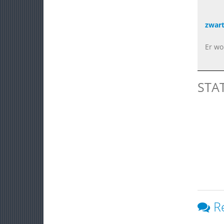
zwar
Er wo
STA
R