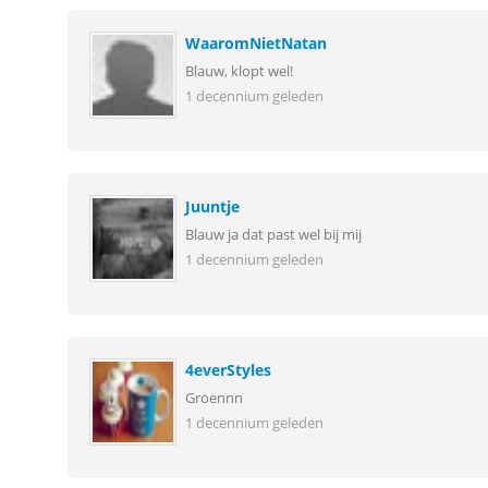
WaaromNietNatan
Blauw, klopt wel!
1 decennium geleden
Juuntje
Blauw ja dat past wel bij mij
1 decennium geleden
4everStyles
Groennn
1 decennium geleden