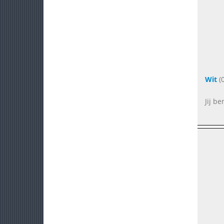
Wit
(0
Jij b