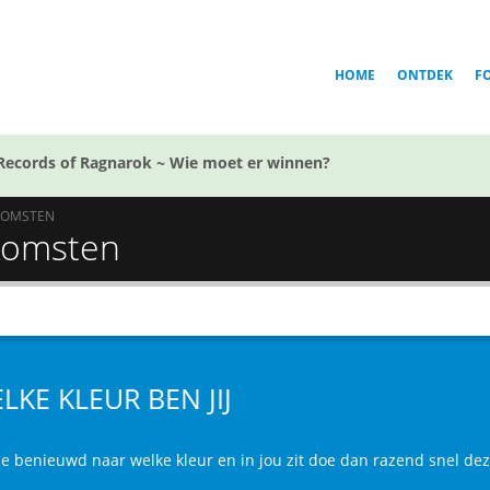
HOME
ONTDEK
F
Records of Ragnarok ~ Wie moet er winnen?
KOMSTEN
tkomsten
LKE KLEUR BEN JIJ
je benieuwd naar welke kleur en in jou zit doe dan razend snel deze