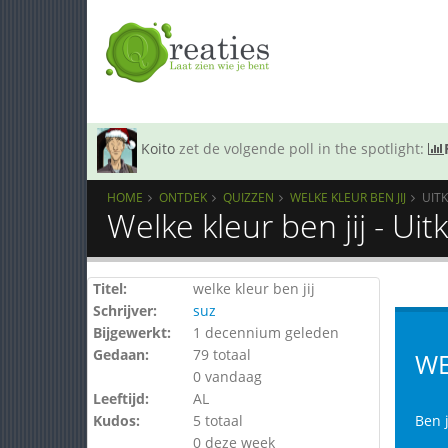
Koito
zet de volgende poll in the spotlight:
HOME
ONTDEK
QUIZZEN
WELKE KLEUR BEN JIJ
UIT
Welke kleur ben jij - Ui
Titel:
welke kleur ben jij
Schrijver:
suz
Bijgewerkt:
1 decennium geleden
Gedaan:
79 totaal
WE
0 vandaag
Leeftijd:
AL
Kudos:
5 totaal
Ben 
0 deze week