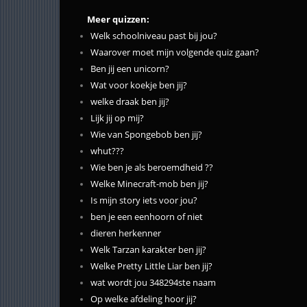
Meer quizzen:
Welk schoolniveau past bij jou?
Waarover moet mijn volgende quiz gaan?
Ben jij een unicorn?
Wat voor koekje ben jij?
welke draak ben jij?
Lijk jij op mij?
Wie van Spongebob ben jij?
whut???
Wie ben je als beroemdheid ??
Welke Minecraft-mob ben jij?
Is mijn story iets voor jou?
ben je een eenhoorn of niet
dieren herkenner
Welk Tarzan karakter ben jij?
Welke Pretty Little Liar ben jij?
wat wordt jou 348294ste naam
Op welke afdeling hoor jij?