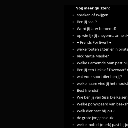
Nog meer quizzen:
spreken of zwijgen
Ben jij saai ?
Word jij later beroemd?
op wie lijk jij cheyenna anne si
♥ Frends For Ever? ♥
welke fouten zitten er in pirat
Rick hartje Mauke?
Welke Beroemde Man past bij
Ben jij een Heks of Tovenaar?
wat voor soort dier ben jij?
welke naam vind jij het moois
Best friends?
Wie ben jij van Sissi Die Kaise
Welke pony/paard van beeksho
Welk dier past bij jou ?
de grote jongens quiz
welke mobiel (merk) past bij j