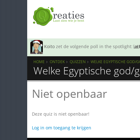
Koito
zet de volgende poll in the spotlight:
HOME
ONTDEK
QUIZZEN
WELKE EGYPTISCHE GOD/GOD
Welke Egyptische god/go
Niet openbaar
Deze quiz is niet openbaar!
Log in om toegang te krijgen