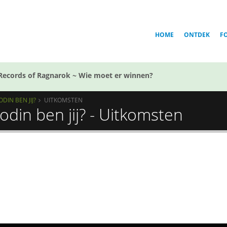
HOME
ONTDEK
F
Records of Ragnarok ~ Wie moet er winnen?
IN BEN JIJ?
UITKOMSTEN
din ben jij? - Uitkomsten