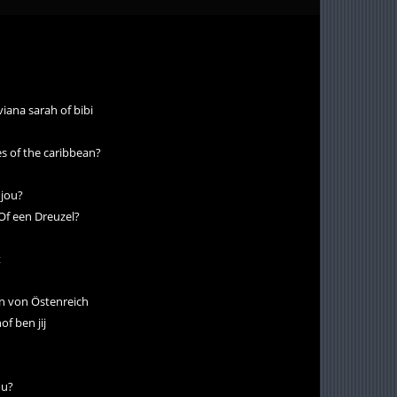
viana sarah of bibi
es of the caribbean?
 jou?
 Of een Dreuzel?
t
rin von Östenreich
f ben jij
ou?