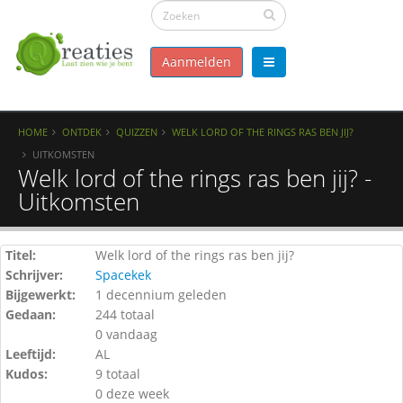
Aanmelden
HOME
ONTDEK
QUIZZEN
WELK LORD OF THE RINGS RAS BEN JIJ?
UITKOMSTEN
Welk lord of the rings ras ben jij? -
Uitkomsten
Titel:
Welk lord of the rings ras ben jij?
Schrijver:
Spacekek
Bijgewerkt:
1 decennium geleden
Gedaan:
244 totaal
0 vandaag
Leeftijd:
AL
Kudos:
9 totaal
0 deze week