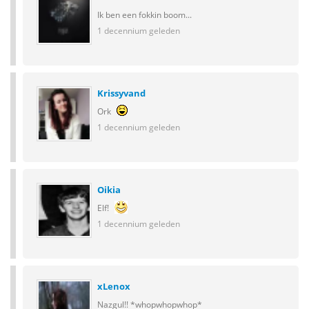
Ik ben een fokkin boom...
1 decennium geleden
Krissyvand
Ork
1 decennium geleden
Oikia
Elf!
1 decennium geleden
xLenox
Nazgul!! *whopwhopwhop*