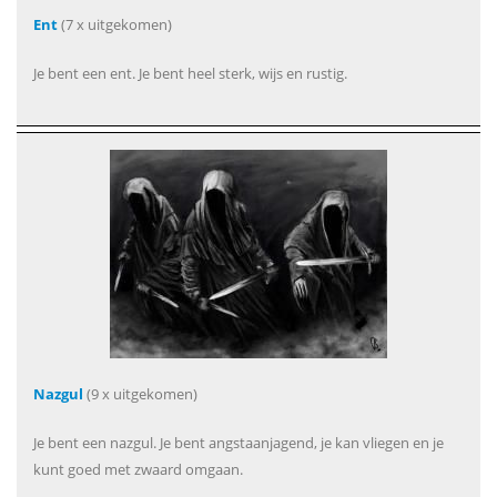
Ent
(7 x uitgekomen)
Je bent een ent. Je bent heel sterk, wijs en rustig.
Nazgul
(9 x uitgekomen)
Je bent een nazgul. Je bent angstaanjagend, je kan vliegen en je
kunt goed met zwaard omgaan.