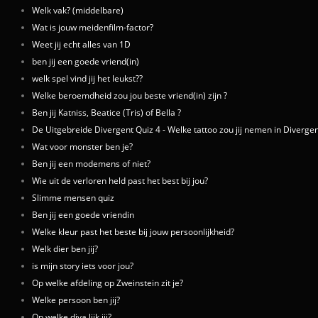
Welk vak? (middelbare)
Wat is jouw meidenfilm-factor?
Weet jij echt alles van 1D
ben jij een goede vriend(in)
welk spel vind jij het leukst??
Welke beroemdheid zou jou beste vriend(in) zijn ?
Ben jij Katniss, Beatice (Tris) of Bella ?
De Uitgebreide Divergent Quiz 4 - Welke tattoo zou jij nemen in Divergen
Wat voor monster ben je?
Ben jij een modemens of niet?
Wie uit de verloren held past het best bij jou?
Slimme mensen quiz
Ben jij een goede vriendin
Welke kleur past het beste bij jouw persoonlijkheid?
Welk dier ben jij?
is mijn story iets voor jou?
Op welke afdeling op Zweinstein zit je?
Welke persoon ben jij?
Op welke diva lijk jij?