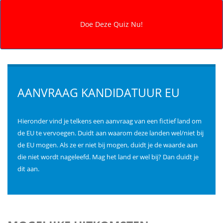
AANVRAAG KANDIDATUUR EU
Hieronder vind je telkens een aanvraag van een fictief land om
de EU te vervoegen. Duidt aan waarom deze landen wel/niet bij
de EU mogen. Als ze er niet bij mogen, duidt je de waarde aan
die niet wordt nageleefd. Mag het land er wel bij? Dan duidt je
dit aan.