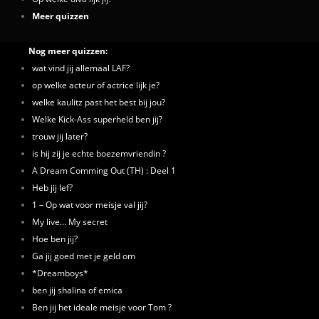
Meer quizzen
Nog meer quizzen:
wat vind jij allemaal LAF?
op welke acteur of actrice lijk je?
welke kaulitz past het best bij jou?
Welke Kick-Ass superheld ben jij?
trouw jij later?
is hij zij je echte boezemvriendin ?
A Dream Comming Out (TH) : Deel 1
Heb jij lef?
1 – Op wat voor meisje val jij?
My live... My secret
Hoe ben jij?
Ga jij goed met je geld om
*Dreamboys*
ben jij shalina of emica
Ben jij het ideale meisje voor Tom ?