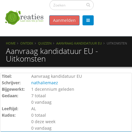
Aanmelden
HOME
ONTDEK
QUIZZEN
AANVRAAG KANDIDATUUR EU
UITKOMSTEN
Aanvraag kandidatuur EU -
Uitkomsten
Titel:
Aanvraag kandidatuur EU
Schrijver:
nathaliemaez
Bijgewerkt:
1 decennium geleden
Gedaan:
7 totaal
0 vandaag
Leeftijd:
AL
Kudos:
0 totaal
0 deze week
0 vandaag