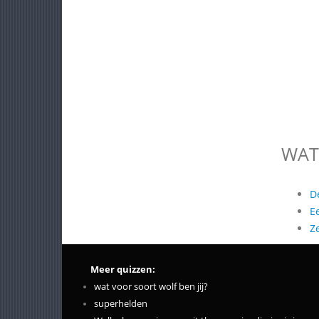
WAT
D
E
Z
Meer quizzen:
wat voor soort wolf ben jij?
superhelden