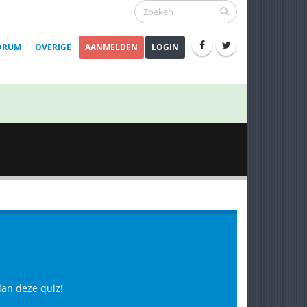
ORUM
OVERIGE
AANMELDEN
LOGIN
dan deze quiz!