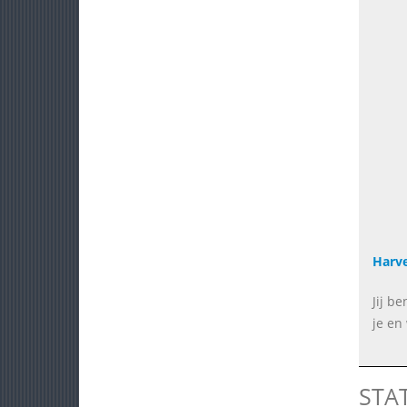
Harv
Jij b
je en 
STA