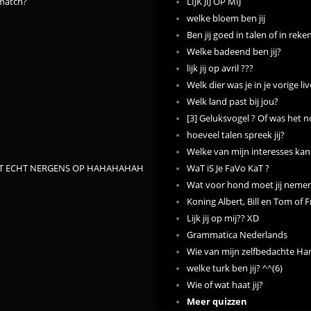
 match?
LIJK JIJ OP MIJ
welke bloem ben jij
Ben jij goed in talen of in rek
Welke badeend ben jij?
lijk jij op avril ???
Welk dier was je in je vorige li
Welk land past bij jou?
[3] Geluksvogel ? Of was het no
hoeveel talen spreek jij?
Welke van mijn interesses kan
SLAAT ECHT NERGENS OP HAHAHAHAH
WaT iS Je FaVo KaT ?
Wat voor hond moet jij neme
Koning Albert, Bill en Tom of
Lijk jij op mij?? XD
Grammatica Nederlands
Wie van mijn zelfbedachte Har
welke turk ben jij? ^^(6)
Wie of wat haat jij?
Meer quizzen