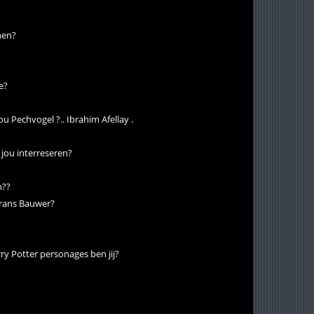
enen?
ve?
u Pechvogel ?.. Ibrahim Afellay .
 jou interreseren?
n??
 Frans Bauwer?
ry Potter personages ben jij?