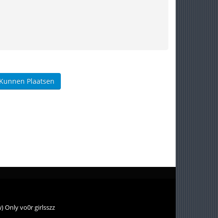
 Kunnen Plaatsen
) Only vo0r girlsszz