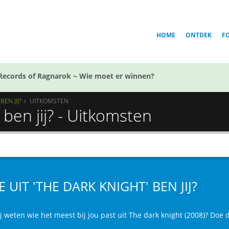
HOME
ONTDEK
F
Records of Ragnarok ~ Wie moet er winnen?
BEN JIJ?
UITKOMSTEN
 ben jij? - Uitkomsten
E UIT 'THE DARK KNIGHT' BEN JIJ?
ij weten wie het meest bij jou past uit The dark knight (2008)? Doe 