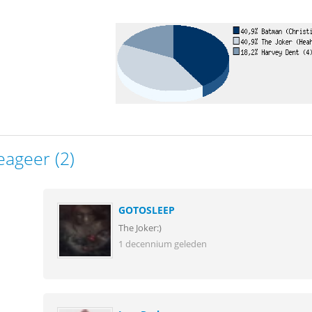
eageer (2)
GOTOSLEEP
The Joker:)
1 decennium geleden