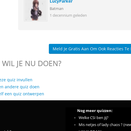
LucyParker
Batman
1 decennium geleden
Meld Je Gratis Aan Om Ook Reacties Te
 WIL JE NU DOEN?
eze quiz invullen
en andere quiz doen
elf een quiz ontwerpen
Nog meer quizzen:
Welke CSI ben jij?
Mis netjes of lady chaos ? (new