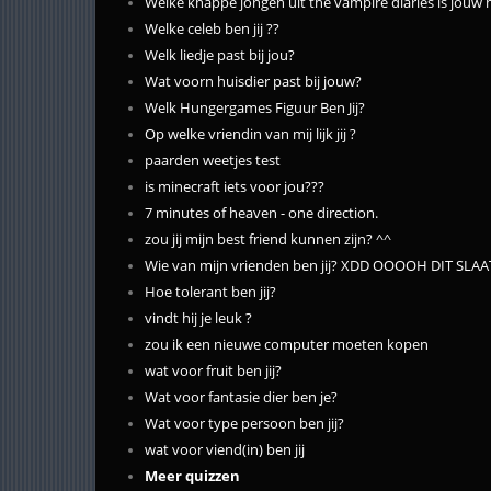
Welke knappe jongen uit the vampire diaries is jouw
Welke celeb ben jij ??
Welk liedje past bij jou?
Wat voorn huisdier past bij jouw?
Welk Hungergames Figuur Ben Jij?
Op welke vriendin van mij lijk jij ?
paarden weetjes test
is minecraft iets voor jou???
7 minutes of heaven - one direction.
zou jij mijn best friend kunnen zijn? ^^
Wie van mijn vrienden ben jij? XDD OOOOH DIT 
Hoe tolerant ben jij?
vindt hij je leuk ?
zou ik een nieuwe computer moeten kopen
wat voor fruit ben jij?
Wat voor fantasie dier ben je?
Wat voor type persoon ben jij?
wat voor viend(in) ben jij
Meer quizzen