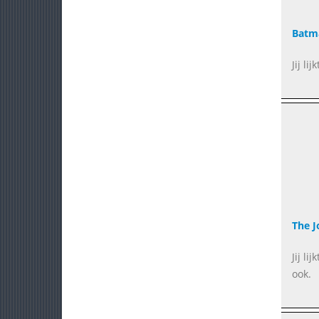
Batma
Jij l
The J
Jij l
ook.