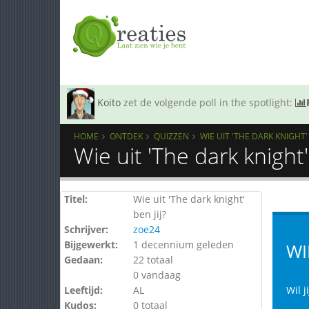
Koito
zet de volgende poll in the spotlight:
HOME
ONTDEK
QUIZZEN
WIE UIT 'THE DARK KNIGHT' 
Wie uit 'The dark knight'
Titel:
Wie uit 'The dark knight'
ben jij?
Schrijver:
zoe24
Bijgewerkt:
1 decennium geleden
WI
Gedaan:
22 totaal
0 vandaag
Leeftijd:
AL
Wil j
Kudos:
0 totaal