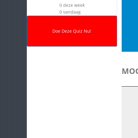
0 deze week
0 vandaag
MOG