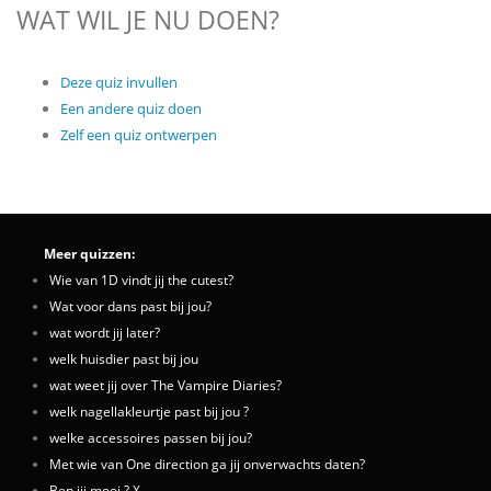
WAT WIL JE NU DOEN?
Deze quiz invullen
Een andere quiz doen
Zelf een quiz ontwerpen
Meer quizzen:
Wie van 1D vindt jij the cutest?
Wat voor dans past bij jou?
wat wordt jij later?
welk huisdier past bij jou
wat weet jij over The Vampire Diaries?
welk nagellakleurtje past bij jou ?
welke accessoires passen bij jou?
Met wie van One direction ga jij onverwachts daten?
Ben jij mooi ? X