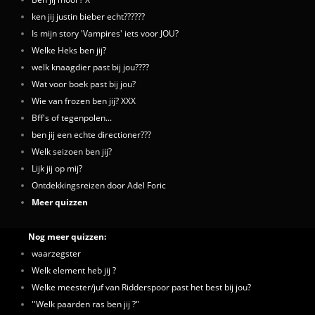
ken jij justin bieber echt??????
Is mijn story 'Vampires' iets voor JOU?
Welke Heks ben jij?
welk knaagdier past bij jou????
Wat voor boek past bij jou?
Wie van frozen ben jij? XXX
Bff's of tegenpolen...
ben jij een echte directioner???
Welk seizoen ben jij?
Lijk jij op mij?
Ontdekkingsreizen door Adel Foric
Meer quizzen
Nog meer quizzen:
waarzegster
Welk element heb jij ?
Welke meester/juf van Ridderspoor past het best bij jou?
''Welk paarden ras ben jij ?"