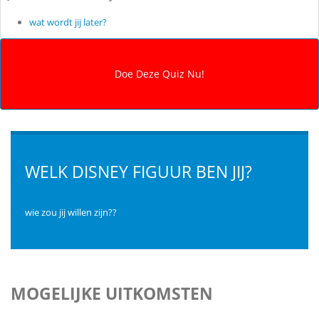
wat wordt jij later?
WELK DISNEY FIGUUR BEN JIJ?
wie zou jij willen zijn??
MOGELIJKE UITKOMSTEN