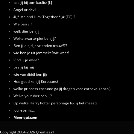
pas jij bij tom kaulitz [L]
Angel or devil
#_* Me and Him; Together *_# [TC] 2
Wie ben jij?
welk dier ben jij
Welke zwarte-piet ben jij?
Ben jij altijd je vrienden trouw???
wie ben je uit jommeke?wie weet!
Vind jij je ware?
pas jij bij mij
wie van diddl ben jij?
Hoe goed ken jij Koreaans?
welke princess costume ga jij dragen voor carnaval (enzo.)
Welke youtuber ben jij?
Op welke Harry Potter personage lijk jij het meest?
Jou leven is...
Meer quizzen
Copyright 2004-2026 Qreaties.nl