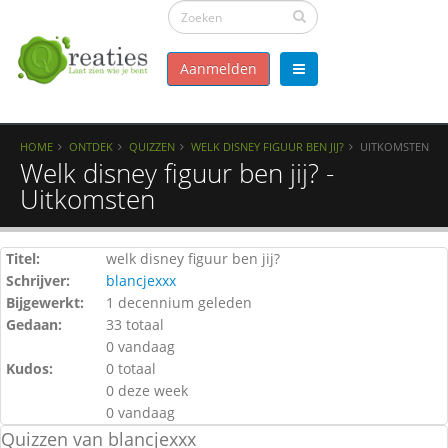
Aanmelden
HOME
ONTDEK
QUIZZEN
WELK DISNEY FIGUUR BEN JIJ?
UITKOMSTEN
Welk disney figuur ben jij? -
Uitkomsten
Titel:
welk disney figuur ben jij?
Schrijver:
blancjexxx
Bijgewerkt:
1 decennium geleden
Gedaan:
33 totaal
0 vandaag
Kudos:
0 totaal
0 deze week
0 vandaag
Quizzen van blancjexxx