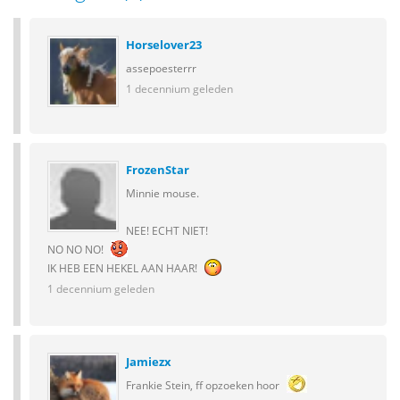
Horselover23
assepoesterrr
1 decennium geleden
FrozenStar
Minnie mouse.
NEE! ECHT NIET!
NO NO NO!
IK HEB EEN HEKEL AAN HAAR!
1 decennium geleden
Jamiezx
Frankie Stein, ff opzoeken hoor