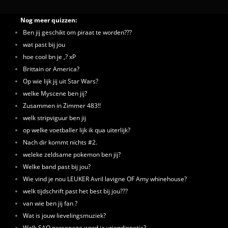
Nog meer quizzen:
Ben jij geschikt om piraat te worden???
wat past bij jou
hoe cool bn je ,? xP
Brittain or America?
Op wie lijk jij uit Star Wars?
welke Myscene ben jij?
Zusammen in Zimmer 483!!
welk stripviguur ben jij
op welke voetballer lijk ik qua uiterlijk?
Nach dir kommt nichts #2.
weleke zeldsame pokemon ben jij?
Welke band past bij jou?
Wie vind je nou LEUKER Avril lavigne OF Amy whinehouse?
welk tijdschrift past het best bij jou???
van wie ben jij fan ?
Wat is jouw lievelingsmuziek?
Welk SAO personage word je vriendinnetje?