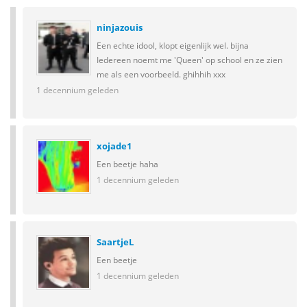
ninjazouis
Een echte idool, klopt eigenlijk wel. bijna
Iedereen noemt me 'Queen' op school en ze zien
me als een voorbeeld. ghihhih xxx
1 decennium geleden
xojade1
Een beetje haha
1 decennium geleden
SaartjeL
Een beetje
1 decennium geleden