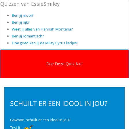
Quizzen van EssieSmiley
Ben jij mooi?
Ben jij rijk?
Weet jij alles van Hannah Montana?
Ben jij romantisch?
Hoe goed ken jij de Miley Cyrus liedjes?
SCHUILT ER EEN IDOOL IN JOU?
Gewoon, schuilt er een idool in jou?
Test it!