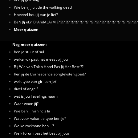
Wie ben jij uit de the walking dead
Hoeveel hou jij van je lief?
BeN JIj eEn BrAndALArM ??!?!?!?!?!?!??!?!?!?!?!?!?!?!?!?!?!?!?!?!?!?!?!?!?!?!?!?!?!?!?!?!?
Meer quizzen
Nog meer quizzen:
ben je stuut of sul
welke rok past het meest bij jou
Bij Wie van Tokio Hotel Pas Jij Het Best ??
Ken jij de Evanescence songteksten goed?
welk type van girl ben je?
divel of angel?
wat is jou lievelings naam
Waar woon jij?
Wie ben jij van ncis la
Wat voor vakantie type ben je?
Welke rockband ben jij?
Welk forum past het best bij jou?