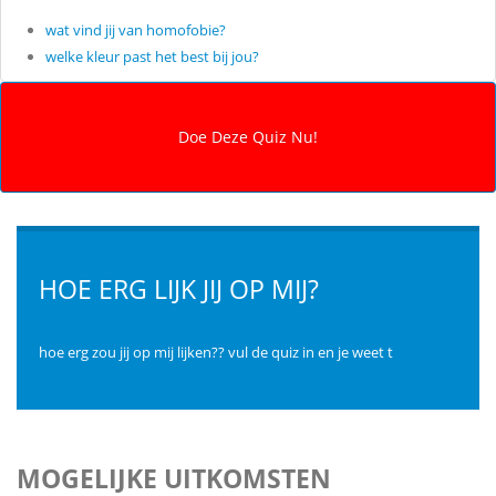
wat vind jij van homofobie?
welke kleur past het best bij jou?
HOE ERG LIJK JIJ OP MIJ?
hoe erg zou jij op mij lijken?? vul de quiz in en je weet t
MOGELIJKE UITKOMSTEN