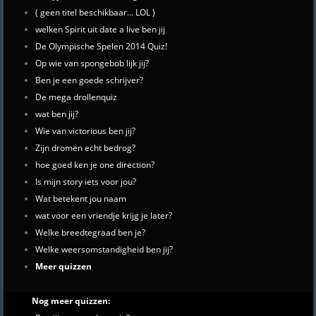
( geen titel beschikbaar... LOL )
welken Spirit uit date a live ben jij
De Olympische Spelen 2014 Quiz!
Op wie van spongebob lijk jij?
Ben je een goede schrijver?
De mega drollenquiz
wat ben jij?
Wie van victorious ben jij?
Zijn dromen echt bedrog?
hoe goed ken je one direction?
Is mijn story iets voor jou?
Wat betekent jou naam
wat voor een vriendje krijg je later?
Welke breedtegraad ben je?
Welke weersomstandigheid ben jij?
Meer quizzen
Nog meer quizzen: