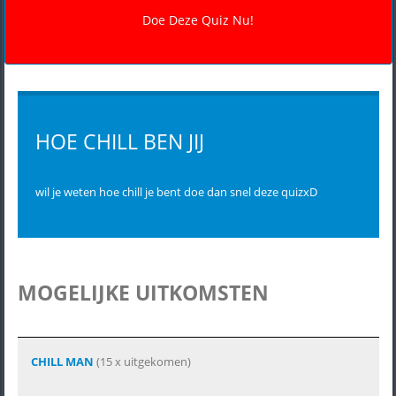
HOE CHILL BEN JIJ
wil je weten hoe chill je bent doe dan snel deze quizxD
MOGELIJKE UITKOMSTEN
CHILL MAN
(15 x uitgekomen)