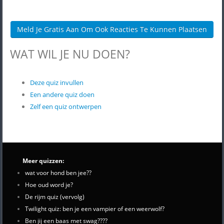
Meld Je Gratis Aan Om Ook Reacties Te Kunnen Plaatsen
WAT WIL JE NU DOEN?
Deze quiz invullen
Een andere quiz doen
Zelf een quiz ontwerpen
Meer quizzen:
wat voor hond ben jee??
Hoe oud word je?
De rijm quiz (vervolg)
Twilight quiz: ben je een vampier of een weerwolf?
Ben jij een baas met swag????