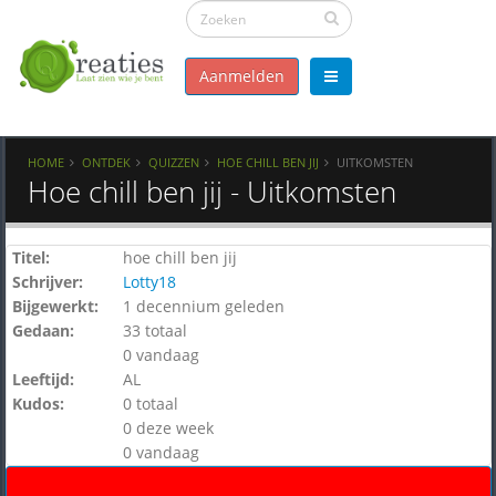
Aanmelden
HOME
ONTDEK
QUIZZEN
HOE CHILL BEN JIJ
UITKOMSTEN
Hoe chill ben jij - Uitkomsten
Titel:
hoe chill ben jij
Schrijver:
Lotty18
Bijgewerkt:
1 decennium geleden
Gedaan:
33 totaal
0 vandaag
Leeftijd:
AL
Kudos:
0 totaal
0 deze week
0 vandaag