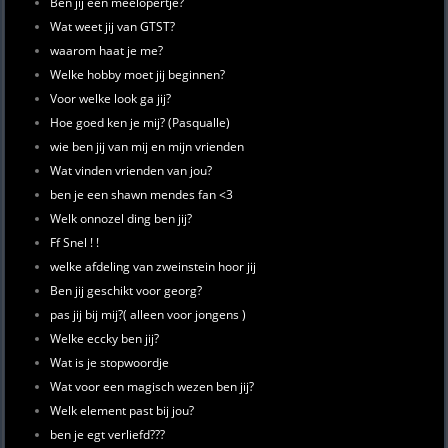
Ben jij een meelopertje?
Wat weet jij van GTST?
waarom haat je me?
Welke hobby moet jij beginnen?
Voor welke look ga jij?
Hoe goed ken je mij? (Pasqualle)
wie ben jij van mij en mijn vrienden
Wat vinden vrienden van jou?
ben je een shawn mendes fan <3
Welk onnozel ding ben jij?
Ff Snel ! !
welke afdeling van zweinstein hoor jij
Ben jij geschikt voor georg?
pas jij bij mij?( alleen voor jongens )
Welke eccky ben jij?
Wat is je stopwoordje
Wat voor een magisch wezen ben jij?
Welk element past bij jou?
ben je egt verliefd???