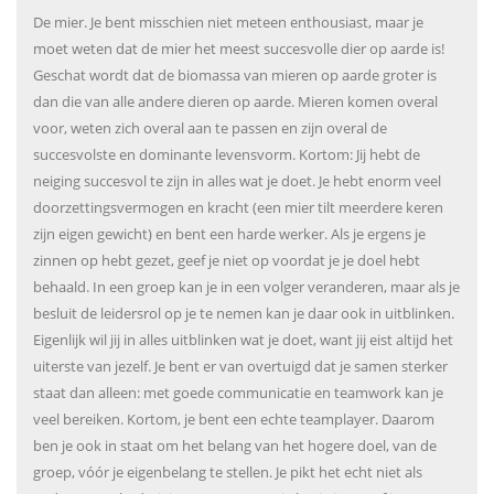
De mier. Je bent misschien niet meteen enthousiast, maar je
moet weten dat de mier het meest succesvolle dier op aarde is!
Geschat wordt dat de biomassa van mieren op aarde groter is
dan die van alle andere dieren op aarde. Mieren komen overal
voor, weten zich overal aan te passen en zijn overal de
succesvolste en dominante levensvorm. Kortom: Jij hebt de
neiging succesvol te zijn in alles wat je doet. Je hebt enorm veel
doorzettingsvermogen en kracht (een mier tilt meerdere keren
zijn eigen gewicht) en bent een harde werker. Als je ergens je
zinnen op hebt gezet, geef je niet op voordat je je doel hebt
behaald. In een groep kan je in een volger veranderen, maar als je
besluit de leidersrol op je te nemen kan je daar ook in uitblinken.
Eigenlijk wil jij in alles uitblinken wat je doet, want jij eist altijd het
uiterste van jezelf. Je bent er van overtuigd dat je samen sterker
staat dan alleen: met goede communicatie en teamwork kan je
veel bereiken. Kortom, je bent een echte teamplayer. Daarom
ben je ook in staat om het belang van het hogere doel, van de
groep, vóór je eigenbelang te stellen. Je pikt het echt niet als