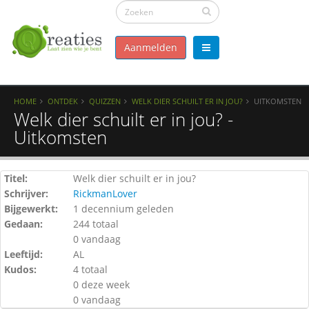
Aanmelden
HOME
ONTDEK
QUIZZEN
WELK DIER SCHUILT ER IN JOU?
UITKOMSTEN
Welk dier schuilt er in jou? -
Uitkomsten
Titel:
Welk dier schuilt er in jou?
Schrijver:
RickmanLover
Bijgewerkt:
1 decennium geleden
Gedaan:
244 totaal
0 vandaag
Leeftijd:
AL
Kudos:
4 totaal
0 deze week
0 vandaag