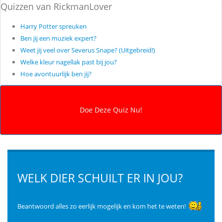
Quizzen van RickmanLover
Harry Potter spreuken
Ben jij een muziek expert?
Weet jij veel over Severus Snape? (Uitgebreid!)
Welke kleur nagellak past bij jou?
Hoe avontuurlijk ben jij?
WELK DIER SCHUILT ER IN JOU?
Beantwoord alles zo eerlijk mogelijk en kom het te weten!