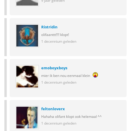
9 jaar geleden
Ristridin
olifaanttt!!!! klopt!
1 decennium geleden
emoboyxboys
mier ik ben nou eenmaal klein
1 decennium geleden
feltonloverx
Hahaha olifant klopt ook helemaal ^^
1 decennium geleden