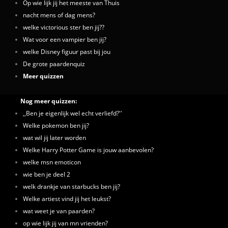
Op wie lijk jij het meeste van Thuis
nacht mens of dag mens?
welke victorious ster ben jij??
Wat voor een vampier ben jij?
welke Disney figuur past bij jou
De grote paardenquiz
Meer quizzen
Nog meer quizzen:
,,Ben je eigenlijk wel echt verliefd?''
Welke pokemon ben jij?
wat wil jij later worden
Welke Harry Potter Game is jouw aanbevolen?
welke msn emoticon
wie ben je deel 2
welk drankje van starbucks ben jij?
Welke artiest vind jij het leukst?
wat weet je van paarden?
op wie lijk jij van mn vrienden?