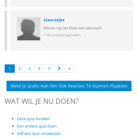
xlauratjex
Manta-rog het klopt ook allemaal!!
1 decennium geleden
1
2
3
4
5
Meld Je Gratis Aan Om Ook Reacties Te Kunnen Plaatsen
WAT WIL JE NU DOEN?
Deze quiz invullen
Een andere quiz doen
Zelf een quiz ontwerpen