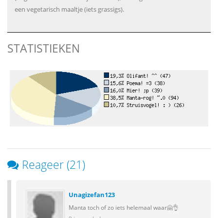
een vegetarisch maaltje (iets grassigs).
STATISTIEKEN
Reageer (21)
Unagizefan123
Manta toch of zo iets helemaal waar🤗👌