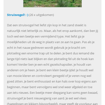
Struisvogel! : )
(26 x uitgekomen)
Dat een struisvogel het liefst zijn kop in het zand steekt is
natuurlijk niet letterlijk zo. Maar, als het erop aankomt, dan ben jij
toch wel een beetje een vermijdend type. Het liefst ga je
moeilijkheden uit de weg in plaats van ze aan te gaan. Pas als je
echt in het nauw gedreven wordt gebruik je je kracht om
plotseling een enorme trap uit te delen. Je bent dus iemand die
lange tijd niets laat blijken en dan plotseling fel uit de hoek kan
komen! Verder ben je een echt gezelschapsdier, je houdt van
anderen om je heen. Je bent een klein beetje ijdel: je houdt wel
van mooie kleren en controleert geregeld of je veren nog wel
goed zitten. Je bent enthousiast en kan hals over kop ergens aan
beginnen, maar bent vervolgens wel snel weer afgeleid en toe
aan iets nieuws. Een beetje meer diepgang kan soms geen kwaad,
struisvogel! Je bent nieuwsgierig van aard. Je eet wel vlees
(hagedissen en kikkers bijvoorbeeld), maar geeft de voorkeur aan