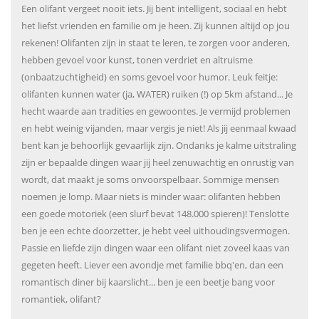
Een olifant vergeet nooit iets. Jij bent intelligent, sociaal en hebt
het liefst vrienden en familie om je heen. Zij kunnen altijd op jou
rekenen! Olifanten zijn in staat te leren, te zorgen voor anderen,
hebben gevoel voor kunst, tonen verdriet en altruisme
(onbaatzuchtigheid) en soms gevoel voor humor. Leuk feitje:
olifanten kunnen water (ja, WATER) ruiken (!) op 5km afstand... Je
hecht waarde aan tradities en gewoontes. Je vermijd problemen
en hebt weinig vijanden, maar vergis je niet! Als jij eenmaal kwaad
bent kan je behoorlijk gevaarlijk zijn. Ondanks je kalme uitstraling
zijn er bepaalde dingen waar jij heel zenuwachtig en onrustig van
wordt, dat maakt je soms onvoorspelbaar. Sommige mensen
noemen je lomp. Maar niets is minder waar: olifanten hebben
een goede motoriek (een slurf bevat 148.000 spieren)! Tenslotte
ben je een echte doorzetter, je hebt veel uithoudingsvermogen.
Passie en liefde zijn dingen waar een olifant niet zoveel kaas van
gegeten heeft. Liever een avondje met familie bbq'en, dan een
romantisch diner bij kaarslicht... ben je een beetje bang voor
romantiek, olifant?