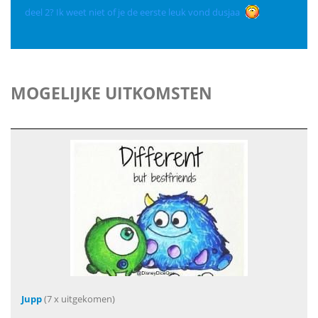
deel 2? Ik weet niet of je de eerste leuk vond dusjaa
MOGELIJKE UITKOMSTEN
Jupp
(7 x uitgekomen)