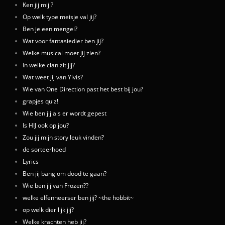
Ken jij mij ?
Op welk type meisje val jij?
Ben je een mengel?
Wat voor fantasiedier ben jij?
Welke musical moet jij zien?
In welke clan zit jij?
Wat weet jij van Ylvis?
Wie van One Direction past het best bij jou?
grapjes quiz!
Wie ben jij als er wordt gepest
Is HIJ ook op jou?
Zou jij mijn story leuk vinden?
de sorteerhoed
Lyrics
Ben jij bang om dood te gaan?
Wie ben jij van Frozen??
welke elfenheerser ben jij? ~the hobbit~
op welk dier lijk jij?
Welke krachten heb jij?