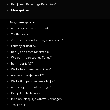
Ben jij een Ratachtige Peter Pan?
Meer quizzen
Nog meer quizzen:
wie ben jij van sesamstraat?
Voetbalspeler
Zou je een vriend van mij kunnen zijn?
Fantasy or Reality?
ben jij een echte MSNfreak?
Wie ben jij van Looney Tunes?
ben jij verliefd?''
Welke haar kleur past bij jou?
wat voor meisje ben jij??
Welke film past het betse bij jou?
wie ben jj of lord of the rings??
Ben jij Een holbewoner?
klein anubis quizje van wel 2 vraagen!
Trollz Quiz