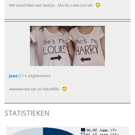
We verschillen een beetje... Ma da s wel cool eh
Jaaa
(11 x uitgekomen)
Awwww we zijn zó hetzelfde
STATISTIEKEN