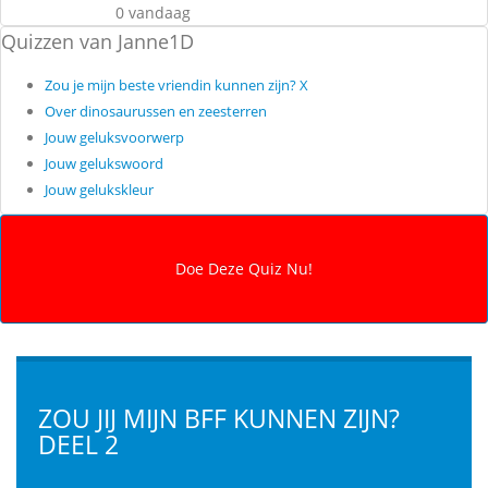
0 vandaag
Quizzen van Janne1D
Zou je mijn beste vriendin kunnen zijn? X
Over dinosaurussen en zeesterren
Jouw geluksvoorwerp
Jouw gelukswoord
Jouw gelukskleur
ZOU JIJ MIJN BFF KUNNEN ZIJN?
DEEL 2