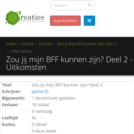
Aanmelden
HOME
ONTDEK
QUIZZEN
ZOU JIJ MIJN BFF KUNNEN ZIJN? DEEL 2
UITKOMSTEN
Zou jij mijn BFF kunnen zijn? Deel 2 -
Uitkomsten
Titel:
Zou jij mijn BFF kunnen zijn? Deel 2
Schrijver:
Janne1D
Bijgewerkt:
1 decennium geleden
Gedaan:
18 totaal
0 vandaag
Leeftijd:
AL
Kudos:
0 totaal
0 deze week