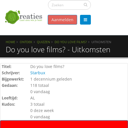
Aanmelden
HOME
ONTDEK
QUIZZEN
DO YOU LOVE FILMS?
UITKOMSTEN
Do you love films? - Uitkomsten
Titel:
Do you love films?
Schrijver:
Starbux
Bijgewerkt:
1 decennium geleden
Gedaan:
118 totaal
0 vandaag
Leeftijd:
AL
Kudos:
3 totaal
0 deze week
0 vandaag