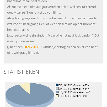
naar films, maar heel zelden.
Als mensen een film aan jou vertellen heb je wel een luisterend
oor. Maar zelf hou je niet zo van films.
Als je toch graag een film zou willen zien. Luister naar je vrienden
wat voor film zij graag zien, of kies een film die op dat moment
heel populair is.
Je zal zeker wel je zin vinden. Maar of je het gaat leuk vinden ? Dat
is aan jou de keuze.
Jij bent een
FILMVOTER
! Omdat je er nog niet zo zeker van bent
of je wel graag films ziet.
STATISTIEKEN