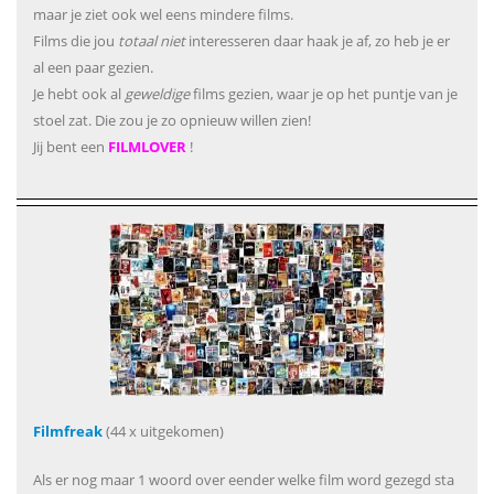
maar je ziet ook wel eens mindere films.
Films die jou
totaal niet
interesseren daar haak je af, zo heb je er
al een paar gezien.
Je hebt ook al
geweldige
films gezien, waar je op het puntje van je
stoel zat. Die zou je zo opnieuw willen zien!
Jij bent een
FILMLOVER
!
Filmfreak
(44 x uitgekomen)
Als er nog maar 1 woord over eender welke film word gezegd sta