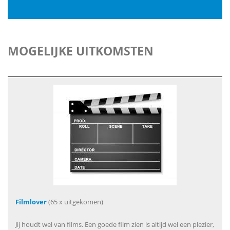
MOGELIJKE UITKOMSTEN
Filmlover
(65 x uitgekomen)
Jij houdt wel van films. Een goede film zien is altijd wel een plezier,