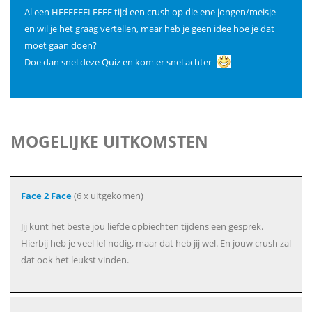
Al een HEEEEEELEEEE tijd een crush op die ene jongen/meisje
en wil je het graag vertellen, maar heb je geen idee hoe je dat
moet gaan doen?
Doe dan snel deze Quiz en kom er snel achter
MOGELIJKE UITKOMSTEN
Face 2 Face
(6 x uitgekomen)
Jij kunt het beste jou liefde opbiechten tijdens een gesprek.
Hierbij heb je veel lef nodig, maar dat heb jij wel. En jouw crush zal
dat ook het leukst vinden.