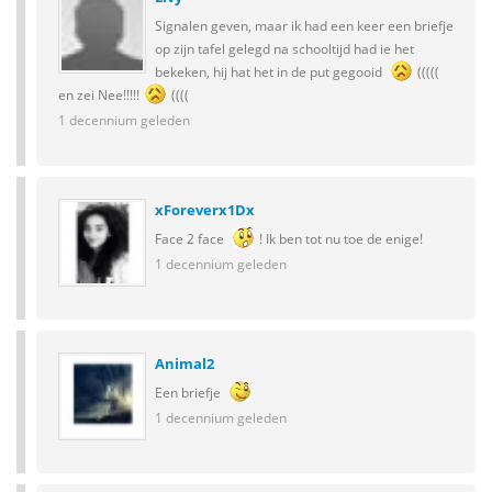
Signalen geven, maar ik had een keer een briefje
op zijn tafel gelegd na schooltijd had ie het
bekeken, hij hat het in de put gegooid
(((((
en zei Nee!!!!!
((((
1 decennium geleden
xForeverx1Dx
Face 2 face
! Ik ben tot nu toe de enige!
1 decennium geleden
Animal2
Een briefje
1 decennium geleden