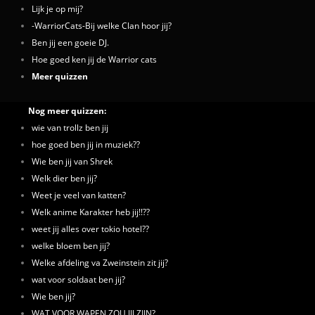
Lijk je op mij?
-WarriorCats-Bij welke Clan hoor jij?
Ben jij een goeie DJ.
Hoe goed ken jij de Warrior cats
Meer quizzen
Nog meer quizzen:
wie van trollz ben jij
hoe goed ben jij in muziek??
Wie ben jij van Shrek
Welk dier ben jij?
Weet je veel van katten?
Welk anime Karakter heb jij!!??
weet jij alles over tokio hotel??
welke bloem ben jij?
Welke afdeling va Zweinstein zit jij?
wat voor soldaat ben jij?
Wie ben jij?
WAT VOOR WAPEN ZOU JIJ ZIJN?