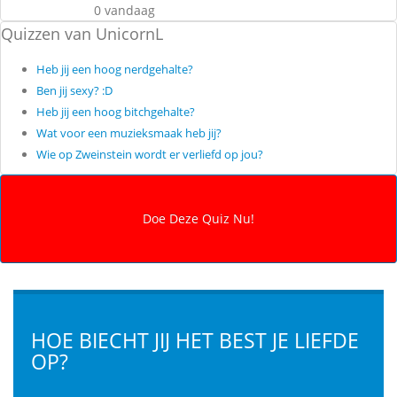
0 vandaag
Quizzen van UnicornL
Heb jij een hoog nerdgehalte?
Ben jij sexy? :D
Heb jij een hoog bitchgehalte?
Wat voor een muzieksmaak heb jij?
Wie op Zweinstein wordt er verliefd op jou?
HOE BIECHT JIJ HET BEST JE LIEFDE
OP?