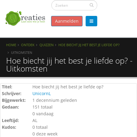
Aanmelden
HOME
ONTDEK
QUIZZEN
HOE BIECHT JIJ HET BEST JE LIEFDE OP?
UITKOMSTEN
Hoe biecht jij het best je liefde op? -
Uitkomsten
Titel:
Hoe biecht jij het best je liefde op?
Schrijver:
UnicornL
Bijgewerkt:
1 decennium geleden
Gedaan:
151 totaal
0 vandaag
Leeftijd:
AL
Kudos:
0 totaal
0 deze week