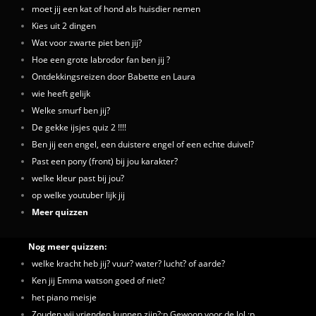
moet jij een kat of hond als huisdier nemen
Kies uit 2 dingen
Wat voor zwarte piet ben jij?
Hoe een grote labrodor fan ben jij ?
Ontdekkingsreizen door Babette en Laura
wie heeft gelijk
Welke smurf ben jij?
De gekke ijsjes quiz 2 !!!!
Ben jij een engel, een duistere engel of een echte duivel?
Past een pony (front) bij jou karakter?
welke kleur past bij jou?
op welke youtuber lijk jij
Meer quizzen
Nog meer quizzen:
welke kracht heb jij? vuur? water? lucht? of aarde?
Ken jij Emma watson goed of niet?
het piano meisje
Zouden wij vrienden kunnen zijn?;p Gewoon voor de lol :p