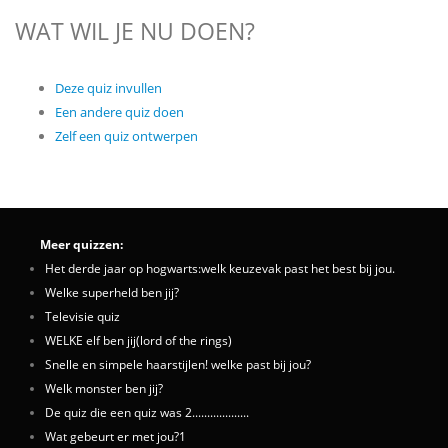
WAT WIL JE NU DOEN?
Deze quiz invullen
Een andere quiz doen
Zelf een quiz ontwerpen
Meer quizzen:
Het derde jaar op hogwarts:welk keuzevak past het best bij jou.
Welke superheld ben jij?
Televisie quiz
WELKE elf ben jij(lord of the rings)
Snelle en simpele haarstijlen! welke past bij jou?
Welk monster ben jij?
De quiz die een quiz was 2...................
Wat gebeurt er met jou?1