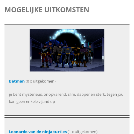
MOGELIJKE UITKOMSTEN
Batman
(0 x uitgekomen)
je bent mysterieus, onopvallend, slim, dapper en sterk. tegen jou
kan geen enkele vijand op
Leonardo van de ninja turtles
(1 x uitgekomen)