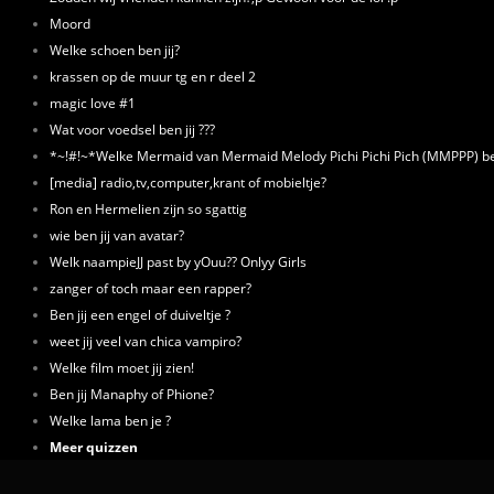
Moord
Welke schoen ben jij?
krassen op de muur tg en r deel 2
magic love #1
Wat voor voedsel ben jij ???
*~!#!~*Welke Mermaid van Mermaid Melody Pichi Pichi Pich (MMPPP) ben
[media] radio,tv,computer,krant of mobieltje?
Ron en Hermelien zijn so sgattig
wie ben jij van avatar?
Welk naampieJJ past by yOuu?? Onlyy Girls
zanger of toch maar een rapper?
Ben jij een engel of duiveltje ?
weet jij veel van chica vampiro?
Welke film moet jij zien!
Ben jij Manaphy of Phione?
Welke lama ben je ?
Meer quizzen