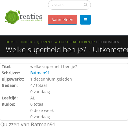
Aanmelden
HOME
ONTDEK
QUIZZEN
WELKE SUPERHELD BEN JE?
UITKOMSTEN
Welke superheld ben je? - Uitkomste
Titel:
welke superheld ben je?
Schrijver:
Batman91
Bijgewerkt:
1 decennium geleden
Gedaan:
47 totaal
0 vandaag
Leeftijd:
AL
Kudos:
0 totaal
0 deze week
0 vandaag
Quizzen van Batman91