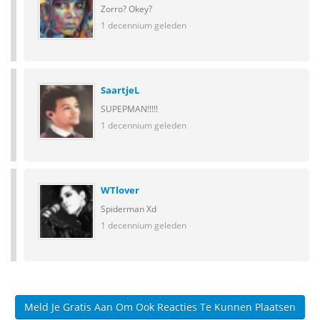
Zorro? Okey?
1 decennium geleden
SaartjeL
SUPEPMAN!!!!!
1 decennium geleden
WTlover
Spiderman Xd
1 decennium geleden
Meld Je Gratis Aan Om Ook Reacties Te Kunnen Plaatsen