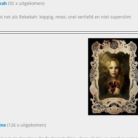
kah
(92 x uitgekomen)
ent net als Rebekah: koppig, mooi, snel verliefd en niet superslim
ine
(126 x uitgekomen)