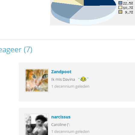
eageer (7)
Zandpoot
Ik mis Davina
1 decennium geleden
narcissus
Caroline (':
1 decennium geleden