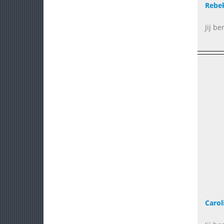
Rebe
Jij b
Carol