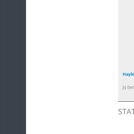
Hayl
Jij b
STA