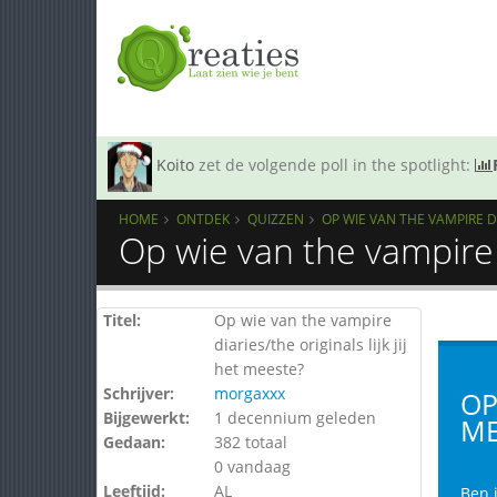
Koito
zet de volgende poll in the spotlight:
HOME
ONTDEK
QUIZZEN
OP WIE VAN THE VAMPIRE DI
Op wie van the vampire d
Titel:
Op wie van the vampire
diaries/the originals lijk jij
het meeste?
Schrijver:
morgaxxx
OP
Bijgewerkt:
1 decennium geleden
ME
Gedaan:
382 totaal
0 vandaag
Leeftijd:
AL
Ben j