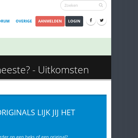
ORUM
OVERIGE
AANMELDEN
LOGIN
 meeste? - Uitkomsten
IGINALS LIJK JIJ HET
eerder op een heks of een original?